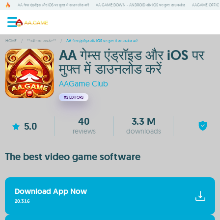
AA गेम्स एंड्रॉइड और IOS पर मुफ्त में डाउनलोड करें
AA GAME:DOWN - ANDROID और IOS पर मुफ्त डाउनलोड
AAGAME OFFIC ऐप ड
HOME
/
**नवीनतम अपडेट**
/
AA गेम्स एंड्रॉइड और IOS पर मुफ्त में डाउनलोड करें
AA गेम्स एंड्रॉइड और iOS पर
मुफ्त में डाउनलोड करें
AAGame Club
#2
EDITORS
40
3.3 M
5.0
reviews
downloads
The best video game software
Download App Now
20.3.1.6