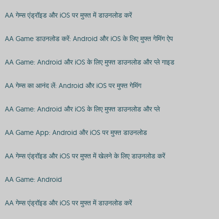
AA गेम्स एंड्रॉइड और iOS पर मुफ्त में डाउनलोड करें
AA Game डाउनलोड करें: Android और iOS के लिए मुफ्त गेमिंग ऐप
AA Game: Android और iOS के लिए मुफ्त डाउनलोड और प्ले गाइड
AA गेम्स का आनंद लें: Android और iOS पर मुफ्त गेमिंग
AA Game: Android और iOS के लिए मुफ्त डाउनलोड और प्ले
AA Game App: Android और iOS पर मुफ्त डाउनलोड
AA गेम्स एंड्रॉइड और iOS पर मुफ्त में खेलने के लिए डाउनलोड करें
AA Game: Android
AA गेम्स एंड्रॉइड और iOS पर मुफ्त में डाउनलोड करें