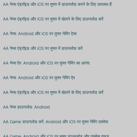
AA गेम्स एंड्रॉइड और iOS पर मुफ्त में डाउनलोड करने के लिए उपलब्ध हैं
AA गेम्स एंड्रॉइड और iOS पर मुफ्त में खेलने के लिए डाउनलोड करें
AA गेम्स: Android और iOS पर मुफ्त गेमिंग ऐप्स
AA गेम्स एंड्रॉइड और iOS पर मुफ्त में डाउनलोड करें
AA गेम्स ऐप: Android और iOS पर मुफ्त गेमिंग का आनंद
AA गेम्स: Android और iOS पर मुफ्त गेमिंग ऐप
AA गेम्स एंड्रॉइड और iOS पर मुफ्त में खेलने के लिए डाउनलोड करें
AA गेम्स डाउनलोड: Android
AA Game डाउनलोड करें: Android और iOS पर मुफ्त गेमिंग एक्सेस
AA Game: Android और iOS पर मुफ्त डाउनलोड और एक्सेस गाइड