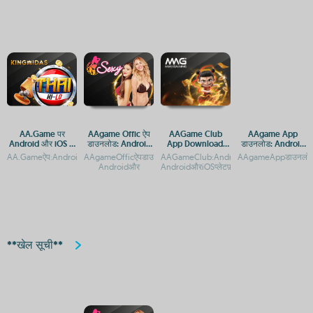
AA.Game पर
AAgame Offic ऐप
AAGame Club
AAgame App
Android और iOS के
डाउनलोड: Android
App Download:
डाउनलोड: Android
लिए मुफ्त गेम्स
और iOS प्लेटफ़ॉर्म पर
Android & iOS APK
और iOS के लिए मुफ्त
AA.Gameऐप:AndroidऔरiOSपरगेमिंगकाबेहतरीनअनुभवAA.Gameपरगेमिंगऐप्स:AnAA.Gameऐपड
AAgameOfficऐपडाउनलोड:AndroidऔरiOSप्लेटफ़ॉर्मपरगेमिंगएक्सेसAA
AAGameClub:AndroidऔरiOSकेलिएऐपडाउन
AAgameAppडाउनलोड:An
डाउनलोड करें
गेमिंग एक्सेस
Access Guide
गेमिंग प्लेटफ़ॉर्म
Androidऔर
AndroidऔरiOSप्लेटफ़ॉर्मपरएक
**खेल सूची**