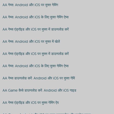
AA गेम्स: Android और iOS पर मुफ्त गेमिंग
AA गेम्स: Android और iOS के लिए मुफ्त गेमिंग ऐप्स
AA गेम्स एंड्रॉइड और iOS पर मुफ्त में डाउनलोड करें
AA गेम्स: Android और iOS पर मुफ्त में खेलें
AA गेम्स एंड्रॉइड और iOS पर मुफ्त में डाउनलोड करें
AA गेम्स: Android और iOS के लिए मुफ्त गेमिंग ऐप्स
AA गेम्स डाउनलोड करें: Android और iOS पर मुफ्त गेमिं
AA Game कैसे डाउनलोड करें: Android और iOS गाइड
AA गेम्स एंड्रॉइड और iOS पर मुफ्त गेमिंग ऐप