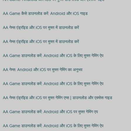
AA Game कैसे डाउनलोड करें: Android और iOS गाइड
AA गेम्स एंड्रॉइड और iOS पर मुफ्त में डाउनलोड करें
AA गेम्स एंड्रॉइड और iOS पर मुफ्त में डाउनलोड करें
AA Game डाउनलोड करें: Android और iOS के लिए मुफ्त गेमिंग ऐप
AA गेम्स: Android और iOS पर मुफ्त गेमिंग का अनुभव
AA Game डाउनलोड करें: Android और iOS के लिए मुफ्त गेमिंग ऐप
AA गेम्स एंड्रॉइड और iOS पर मुफ्त गेमिंग एप्स | डाउनलोड और एक्सेस गाइड
AA Game डाउनलोड करें: Android और iOS पर मुफ्त गेमिंग एप
AA Game डाउनलोड करें: Android और iOS के लिए मुफ्त गेमिंग ऐप