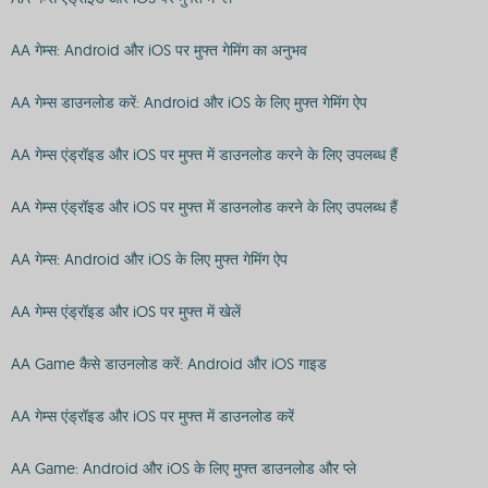
AA गेम्स: Android और iOS पर मुफ्त गेमिंग का अनुभव
AA गेम्स डाउनलोड करें: Android और iOS के लिए मुफ्त गेमिंग ऐप
AA गेम्स एंड्रॉइड और iOS पर मुफ्त में डाउनलोड करने के लिए उपलब्ध हैं
AA गेम्स एंड्रॉइड और iOS पर मुफ्त में डाउनलोड करने के लिए उपलब्ध हैं
AA गेम्स: Android और iOS के लिए मुफ्त गेमिंग ऐप
AA गेम्स एंड्रॉइड और iOS पर मुफ्त में खेलें
AA Game कैसे डाउनलोड करें: Android और iOS गाइड
AA गेम्स एंड्रॉइड और iOS पर मुफ्त में डाउनलोड करें
AA Game: Android और iOS के लिए मुफ्त डाउनलोड और प्ले