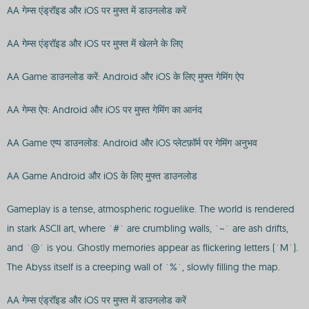
AA गेम्स एंड्रॉइड और iOS पर मुफ्त में डाउनलोड करें
AA गेम्स एंड्रॉइड और iOS पर मुफ्त में खेलने के लिए
AA Game डाउनलोड करें: Android और iOS के लिए मुफ्त गेमिंग ऐप
AA गेम्स ऐप: Android और iOS पर मुफ्त गेमिंग का आनंद
AA Game एप्प डाउनलोड: Android और iOS प्लेटफ़ॉर्म पर गेमिंग अनुभव
AA Game Android और iOS के लिए मुफ्त डाउनलोड
Gameplay is a tense, atmospheric roguelike. The world is rendered
in stark ASCII art, where `#` are crumbling walls, `~` are ash drifts,
and `@` is you. Ghostly memories appear as flickering letters (`M`).
The Abyss itself is a creeping wall of `%`, slowly filling the map.
AA गेम्स एंड्रॉइड और iOS पर मुफ्त में डाउनलोड करें