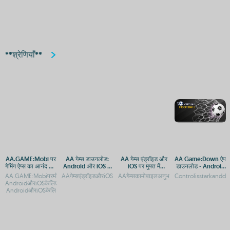
**श्रेणियाँ**
AA.GAME:Mobi पर
AA गेम्स डाउनलोड:
AA गेम्स एंड्रॉइड और
AA Game:Down ऐप
गेमिंग ऐप्स का आनंद लें -
Android और iOS के
iOS पर मुफ्त में
डाउनलोड - Android
Android और iOS के
लिए मुफ्त गेमिंग ऐप
डाउनलोड करें
और iOS प्लेटफ़ॉर्म
AA.GAME:Mobiपरमोबाइलगेमिंगकाआनंदलें-
AAगेम्सएंड्रॉइडऔरiOSपरमुफ्तमेंडाउनलोडकरेंAAगेम्स:AndroidऔरiOSपरमुफ्त
AAगेम्सकामोबाइलअनुभव:AndroidऔरiOSपरमुफ्तडा
Controlisstarkandde
लिए एक्सेस
गाइड
AndroidऔरiOSकेलिएएक्सेसAA.GAME:Mobi-
AndroidऔरiOSकेलि