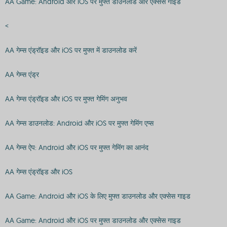
AA Game: Android और iOS पर मुफ्त डाउनलोड और एक्सेस गाइड
<
AA गेम्स एंड्रॉइड और iOS पर मुफ्त में डाउनलोड करें
AA गेम्स एंड्र
AA गेम्स एंड्रॉइड और iOS पर मुफ्त गेमिंग अनुभव
AA गेम्स डाउनलोड: Android और iOS पर मुफ्त गेमिंग एप्स
AA गेम्स ऐप: Android और iOS पर मुफ्त गेमिंग का आनंद
AA गेम्स एंड्रॉइड और iOS
AA Game: Android और iOS के लिए मुफ्त डाउनलोड और एक्सेस गाइड
AA Game: Android और iOS पर मुफ्त डाउनलोड और एक्सेस गाइड