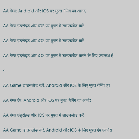
AA गेम्स: Android और iOS पर मुफ्त गेमिंग का आनंद
AA गेम्स एंड्रॉइड और iOS पर मुफ्त में डाउनलोड करें
AA गेम्स एंड्रॉइड और iOS पर मुफ्त में डाउनलोड करें
AA गेम्स एंड्रॉइड और iOS पर मुफ्त में डाउनलोड करने के लिए उपलब्ध हैं
<
AA Game डाउनलोड करें: Android और iOS के लिए मुफ्त गेमिंग एप
AA गेम्स ऐप: Android और iOS पर मुफ्त गेमिंग का आनंद
AA गेम्स एंड्रॉइड और iOS पर मुफ्त में डाउनलोड करें
AA Game डाउनलोड करें: Android और iOS के लिए मुफ्त ऐप एक्सेस