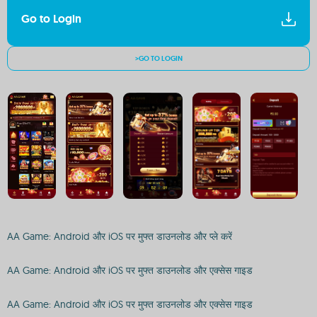
Go to Login
>GO TO LOGIN
AA Game: Android और iOS पर मुफ्त डाउनलोड और प्ले करें
AA Game: Android और iOS पर मुफ्त डाउनलोड और एक्सेस गाइड
AA Game: Android और iOS पर मुफ्त डाउनलोड और एक्सेस गाइड