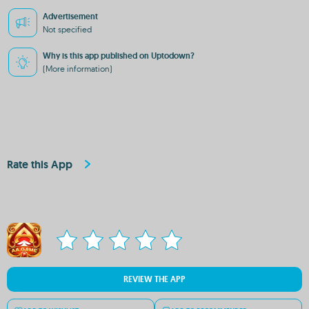
Advertisement
Not specified
Why is this app published on Uptodown?
(More information)
Rate this App
REVIEW THE APP