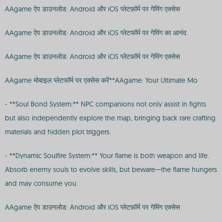
AAgame ऐप डाउनलोड: Android और iOS प्लेटफ़ॉर्म पर गेमिंग एक्सेस
AAgame ऐप डाउनलोड: Android और iOS प्लेटफॉर्म पर गेमिंग का आनंद
AAgame ऐप डाउनलोड: Android और iOS प्लेटफ़ॉर्म पर गेमिंग एक्सेस
AAgame मोबाइल प्लेटफॉर्म पर एक्सेस करें**AAgame: Your Ultimate Mo
- **Soul Bond System:** NPC companions not only assist in fights
but also independently explore the map, bringing back rare crafting
materials and hidden plot triggers.
- **Dynamic Soulfire System:** Your flame is both weapon and life.
Absorb enemy souls to evolve skills, but beware—the flame hungers
and may consume you.
AAgame ऐप डाउनलोड: Android और iOS प्लेटफ़ॉर्म पर गेमिंग एक्सेस