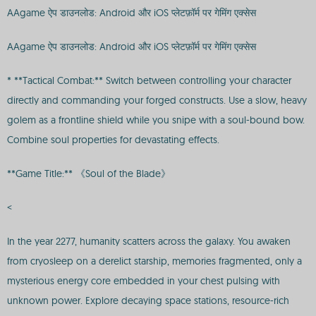
AAgame ऐप डाउनलोड: Android और iOS प्लेटफ़ॉर्म पर गेमिंग एक्सेस
AAgame ऐप डाउनलोड: Android और iOS प्लेटफ़ॉर्म पर गेमिंग एक्सेस
* **Tactical Combat:** Switch between controlling your character
directly and commanding your forged constructs. Use a slow, heavy
golem as a frontline shield while you snipe with a soul-bound bow.
Combine soul properties for devastating effects.
**Game Title:** 《Soul of the Blade》
<
In the year 2277, humanity scatters across the galaxy. You awaken
from cryosleep on a derelict starship, memories fragmented, only a
mysterious energy core embedded in your chest pulsing with
unknown power. Explore decaying space stations, resource-rich