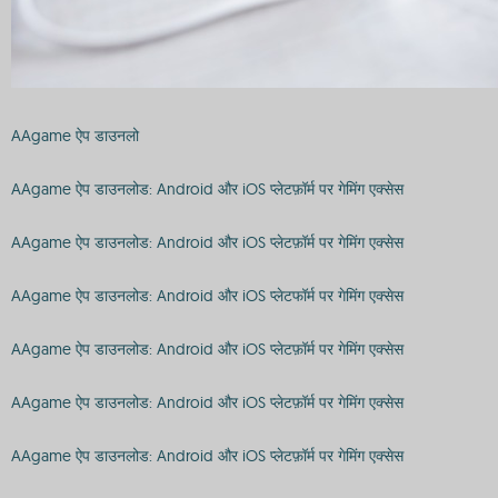
AAgame ऐप डाउनलो
AAgame ऐप डाउनलोड: Android और iOS प्लेटफ़ॉर्म पर गेमिंग एक्सेस
AAgame ऐप डाउनलोड: Android और iOS प्लेटफ़ॉर्म पर गेमिंग एक्सेस
AAgame ऐप डाउनलोड: Android और iOS प्लेटफॉर्म पर गेमिंग एक्सेस
AAgame ऐप डाउनलोड: Android और iOS प्लेटफ़ॉर्म पर गेमिंग एक्सेस
AAgame ऐप डाउनलोड: Android और iOS प्लेटफ़ॉर्म पर गेमिंग एक्सेस
AAgame ऐप डाउनलोड: Android और iOS प्लेटफ़ॉर्म पर गेमिंग एक्सेस