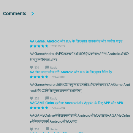
Comments
AA Game: Android और iOS के लिए मुफ्त डाउनलोड और एक्सेस गाइड
1769025579
AAGameAndroidAPKडाउनलोडऔरiOSऐपएक्सेसAAगेम्स:AndroidऔरiO
Sपरमुफ्तगेमिंगकाआनंद
379
Reply
AA गेम्स डाउनलोड करें: Android और iOS के लिए मुफ्त गेमिंग ऐप
1769748008
AAGame:AndroidऔरiOSपरमुफ्तडाउनलोडऔरएक्सेसगाइडAAGame:And
roidऔरiOSकेलिएमुफ्तडाउनलोडऔरगेमप्
252
Reply
AAGAME Onlin एक्सेस: Android और Apple के लिए APP और APK
1770393394
AAGAMEOnlineकैसेडाउनलोडकरें:AndroidऔरiOSगाइडAAGAMEOnlin
eगेमिंगप्लेटफॉर्म:AndroidऔरiOSपरए
354
Reply