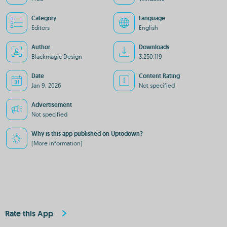
Category
Language
Editors
English
Author
Downloads
Blackmagic Design
3,250,119
Date
Content Rating
Jan 9, 2026
Not specified
Advertisement
Not specified
Why is this app published on Uptodown?
(More information)
Rate this App