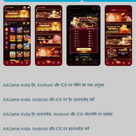
AAGame India ऐप: Android और iOS पर गेमिंग का नया अनुभव
AAGame India: Android और iOS पर ऐप डाउनलोड करें
AAGame India ऐप डाउनलोड: Android और iOS प्लेटफॉर्म पर एक्सेस
AAGame India: Android और iOS पर डाउनलोड करें