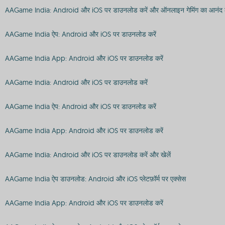
AAGame India: Android और iOS पर डाउनलोड करें और ऑनलाइन गेमिंग का आनंद ल
AAGame India ऐप: Android और iOS पर डाउनलोड करें
AAGame India App: Android और iOS पर डाउनलोड करें
AAGame India: Android और iOS पर डाउनलोड करें
AAGame India ऐप: Android और iOS पर डाउनलोड करें
AAGame India App: Android और iOS पर डाउनलोड करें
AAGame India: Android और iOS पर डाउनलोड करें और खेलें
AAGame India ऐप डाउनलोड: Android और iOS प्लेटफ़ॉर्म पर एक्सेस
AAGame India App: Android और iOS पर डाउनलोड करें