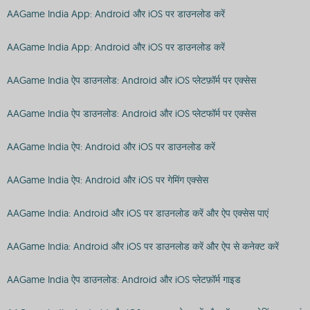
AAGame India App: Android और iOS पर डाउनलोड करें
AAGame India App: Android और iOS पर डाउनलोड करें
AAGame India ऐप डाउनलोड: Android और iOS प्लेटफ़ॉर्म पर एक्सेस
AAGame India ऐप डाउनलोड: Android और iOS प्लेटफॉर्म पर एक्सेस
AAGame India ऐप: Android और iOS पर डाउनलोड करें
AAGame India ऐप: Android और iOS पर गेमिंग एक्सेस
AAGame India: Android और iOS पर डाउनलोड करें और ऐप एक्सेस पाएं
AAGame India: Android और iOS पर डाउनलोड करें और ऐप से कनेक्ट करें
AAGame India ऐप डाउनलोड: Android और iOS प्लेटफ़ॉर्म गाइड