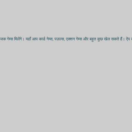
ेम्स मिलेंगे। यहाँ आप कार्ड गेम्स, पज़ल्स, एक्शन गेम्स और बहुत कुछ खेल सकते हैं। ऐप क