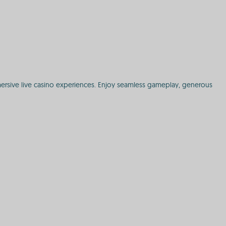
mmersive live casino experiences. Enjoy seamless gameplay, generous