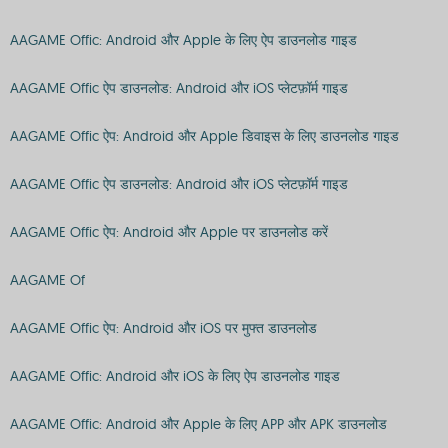
AAGAME Offic: Android और Apple के लिए ऐप डाउनलोड गाइड
AAGAME Offic ऐप डाउनलोड: Android और iOS प्लेटफ़ॉर्म गाइड
AAGAME Offic ऐप: Android और Apple डिवाइस के लिए डाउनलोड गाइड
AAGAME Offic ऐप डाउनलोड: Android और iOS प्लेटफ़ॉर्म गाइड
AAGAME Offic ऐप: Android और Apple पर डाउनलोड करें
AAGAME Of
AAGAME Offic ऐप: Android और iOS पर मुफ्त डाउनलोड
AAGAME Offic: Android और iOS के लिए ऐप डाउनलोड गाइड
AAGAME Offic: Android और Apple के लिए APP और APK डाउनलोड