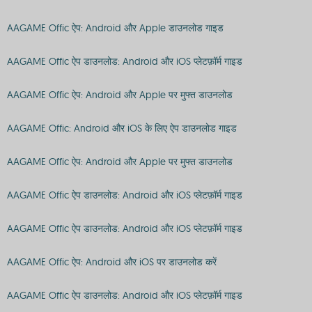
AAGAME Offic ऐप: Android और Apple डाउनलोड गाइड
AAGAME Offic ऐप डाउनलोड: Android और iOS प्लेटफ़ॉर्म गाइड
AAGAME Offic ऐप: Android और Apple पर मुफ्त डाउनलोड
AAGAME Offic: Android और iOS के लिए ऐप डाउनलोड गाइड
AAGAME Offic ऐप: Android और Apple पर मुफ्त डाउनलोड
AAGAME Offic ऐप डाउनलोड: Android और iOS प्लेटफ़ॉर्म गाइड
AAGAME Offic ऐप डाउनलोड: Android और iOS प्लेटफ़ॉर्म गाइड
AAGAME Offic ऐप: Android और iOS पर डाउनलोड करें
AAGAME Offic ऐप डाउनलोड: Android और iOS प्लेटफ़ॉर्म गाइड