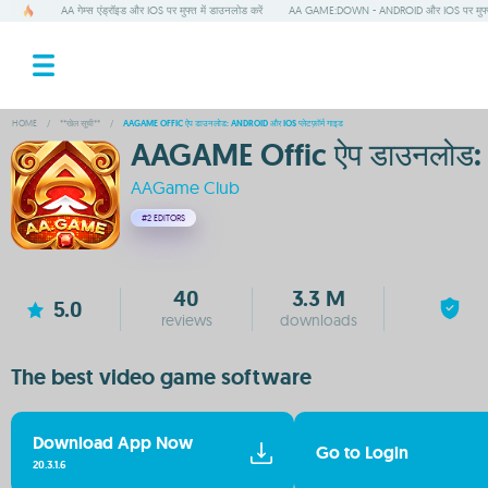
AA गेम्स एंड्रॉइड और IOS पर मुफ्त में डाउनलोड करें
AA GAME:DOWN - ANDROID और IOS पर मुफ्
HOME
/
**खेल सूची**
/
AAGAME OFFIC ऐप डाउनलोड: ANDROID और IOS प्लेटफ़ॉर्म गाइड
AAGAME Offic ऐप डाउनलोड: An
AAGame Club
#2
EDITORS
40
3.3 M
5.0
reviews
downloads
The best video game software
Download App Now
Go to Login
20.3.1.6