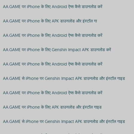
AA.GAME पर iPhone के लिए Android ऐप्स कैसे डाउनलोड करें
AA.GAME पर iPhone के लिए APK डाउनलोड और इंस्टॉल गा
AA.GAME पर iPhone के लिए Android ऐप्स कैसे डाउनलोड करें
AA.GAME पर iPhone के लिए Genshin Impact APK डाउनलोड करें
AA.GAME पर iPhone के लिए Android ऐप्स कैसे डाउनलोड करें
AA.GAME से iPhone पर Genshin Impact APK डाउनलोड और इंस्टॉल गाइड
AA.GAME पर iPhone के लिए Android ऐप्स कैसे डाउनलोड करें
AA.GAME पर iPhone के लिए APK डाउनलोड और इंस्टॉल गाइड
AA.GAME से iPhone पर Genshin Impact APK डाउनलोड और इंस्टॉल गाइड