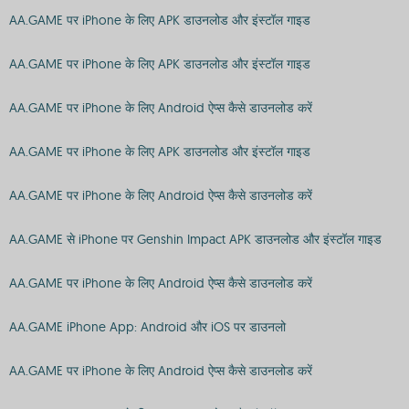
AA.GAME पर iPhone के लिए APK डाउनलोड और इंस्टॉल गाइड
AA.GAME पर iPhone के लिए APK डाउनलोड और इंस्टॉल गाइड
AA.GAME पर iPhone के लिए Android ऐप्स कैसे डाउनलोड करें
AA.GAME पर iPhone के लिए APK डाउनलोड और इंस्टॉल गाइड
AA.GAME पर iPhone के लिए Android ऐप्स कैसे डाउनलोड करें
AA.GAME से iPhone पर Genshin Impact APK डाउनलोड और इंस्टॉल गाइड
AA.GAME पर iPhone के लिए Android ऐप्स कैसे डाउनलोड करें
AA.GAME iPhone App: Android और iOS पर डाउनलो
AA.GAME पर iPhone के लिए Android ऐप्स कैसे डाउनलोड करें