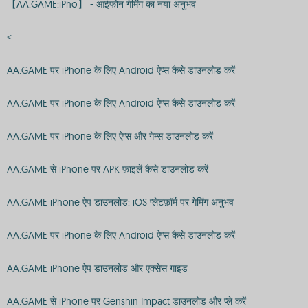
【AA.GAME:iPho】 - आईफोन गेमिंग का नया अनुभव
<
AA.GAME पर iPhone के लिए Android ऐप्स कैसे डाउनलोड करें
AA.GAME पर iPhone के लिए Android ऐप्स कैसे डाउनलोड करें
AA.GAME पर iPhone के लिए ऐप्स और गेम्स डाउनलोड करें
AA.GAME से iPhone पर APK फ़ाइलें कैसे डाउनलोड करें
AA.GAME iPhone ऐप डाउनलोड: iOS प्लेटफ़ॉर्म पर गेमिंग अनुभव
AA.GAME पर iPhone के लिए Android ऐप्स कैसे डाउनलोड करें
AA.GAME iPhone ऐप डाउनलोड और एक्सेस गाइड
AA.GAME से iPhone पर Genshin Impact डाउनलोड और प्ले करें