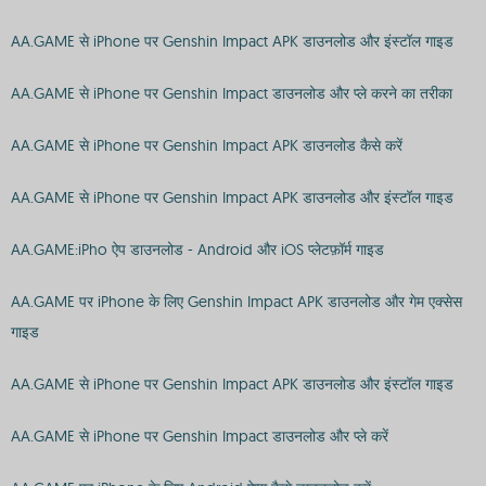
AA.GAME से iPhone पर Genshin Impact APK डाउनलोड और इंस्टॉल गाइड
AA.GAME से iPhone पर Genshin Impact डाउनलोड और प्ले करने का तरीका
AA.GAME से iPhone पर Genshin Impact APK डाउनलोड कैसे करें
AA.GAME से iPhone पर Genshin Impact APK डाउनलोड और इंस्टॉल गाइड
AA.GAME:iPho ऐप डाउनलोड - Android और iOS प्लेटफ़ॉर्म गाइड
AA.GAME पर iPhone के लिए Genshin Impact APK डाउनलोड और गेम एक्सेस
गाइड
AA.GAME से iPhone पर Genshin Impact APK डाउनलोड और इंस्टॉल गाइड
AA.GAME से iPhone पर Genshin Impact डाउनलोड और प्ले करें