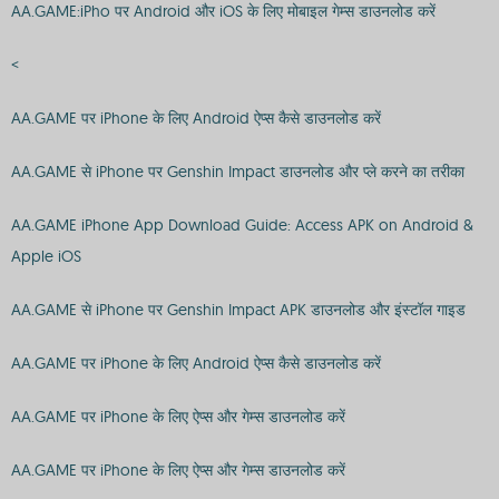
AA.GAME:iPho पर Android और iOS के लिए मोबाइल गेम्स डाउनलोड करें
<
AA.GAME पर iPhone के लिए Android ऐप्स कैसे डाउनलोड करें
AA.GAME से iPhone पर Genshin Impact डाउनलोड और प्ले करने का तरीका
AA.GAME iPhone App Download Guide: Access APK on Android &
Apple iOS
AA.GAME से iPhone पर Genshin Impact APK डाउनलोड और इंस्टॉल गाइड
AA.GAME पर iPhone के लिए Android ऐप्स कैसे डाउनलोड करें
AA.GAME पर iPhone के लिए ऐप्स और गेम्स डाउनलोड करें
AA.GAME पर iPhone के लिए ऐप्स और गेम्स डाउनलोड करें