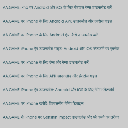
AA.GAME:iPho पर Android और iOS के लिए मोबाइल गेम्स डाउनलोड करें
AA.GAME पर iPhone के लिए Android APK डाउनलोड और एक्सेस गाइड
AA.GAME पर iPhone के लिए Android ऐप्स कैसे डाउनलोड करें
AA.GAME iPhone ऐप डाउनलोड गाइड: Android और iOS प्लेटफ़ॉर्म पर एक्सेस
AA.GAME पर iPhone के लिए ऐप्स और गेम्स डाउनलोड करें
AA.GAME पर iPhone के लिए APK डाउनलोड और इंस्टॉल गाइड
AA.GAME iPhone ऐप डाउनलोड: Android और iOS के लिए गेमिंग प्लेटफ़ॉर्म
AA.GAME पर iPhone खरीदें: विश्वसनीय गेमिंग डिवाइस
AA.GAME से iPhone पर Genshin Impact डाउनलोड और प्ले करने का तरीका