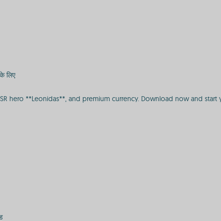
के लिए
 SSR hero **Leonidas**, and premium currency. Download now and start 
ड