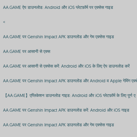
AA.GAME ऐप डाउनलोड: Android और iOS प्लेटफ़ॉर्म पर एक्सेस गाइड
<
AA.GAME पर Genshin Impact APK डाउनलोड और गेम एक्सेस गाइड
AA.GAME पर आसानी से एक्स
AA.GAME पर आसानी से एक्सेस करें: Android और iOS के लिए ऐप डाउनलोड करें
AA.GAME पर Genshin Impact APK डाउनलोड और Android व Apple गेमिंग एक्
【AA.GAME】एप्लिकेशन डाउनलोड गाइड: Android और iOS प्लेटफ़ॉर्म के लिए पूर्ण ए
AA.GAME पर Genshin Impact APK डाउनलोड करें: Android और iOS गाइड
AA.GAME पर Genshin Impact APK डाउनलोड और गेम एक्सेस गाइड