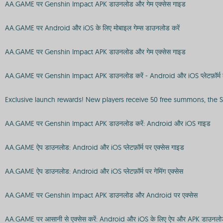
AA.GAME पर Genshin Impact APK डाउनलोड और गेम एक्सेस गाइड
AA.GAME पर Android और iOS के लिए मोबाइल गेम्स डाउनलोड करें
AA.GAME पर Genshin Impact APK डाउनलोड और गेम एक्सेस गाइड
AA.GAME पर Genshin Impact APK डाउनलोड करें - Android और iOS प्लेटफ़ॉर्म 
Exclusive launch rewards! New players receive 50 free summons, the
AA.GAME पर Genshin Impact APK डाउनलोड करें: Android और iOS गाइड
AA.GAME ऐप डाउनलोड: Android और iOS प्लेटफ़ॉर्म पर एक्सेस गाइड
AA.GAME ऐप डाउनलोड: Android और iOS प्लेटफ़ॉर्म पर गेमिंग एक्सेस
AA.GAME पर Genshin Impact APK डाउनलोड और Android पर एक्सेस
AA.GAME पर आसानी से एक्सेस करें: Android और iOS के लिए ऐप और APK डाउनलो