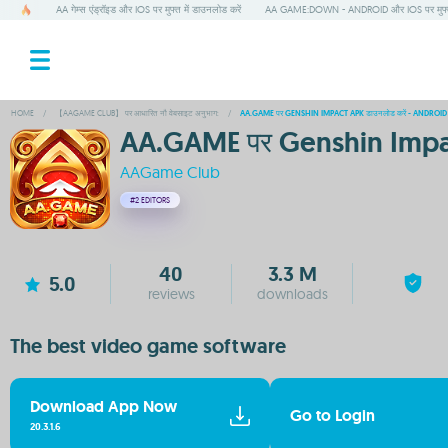
AA गेम्स एंड्रॉइड और IOS पर मुफ्त में डाउनलोड करें
AA GAME:DOWN - ANDROID और IOS पर मुफ्
HOME
/
【AAGAME CLUB】 पर आधारित नौ वेबसाइट अनुभाग:
/
AA.GAME पर GENSHIN IMPACT APK डाउनलोड करें - ANDROID 
AA.GAME पर Genshin Impact
AAGame Club
#2
EDITORS
40
3.3 M
5.0
reviews
downloads
The best video game software
Download App Now
Go to Login
20.3.1.6