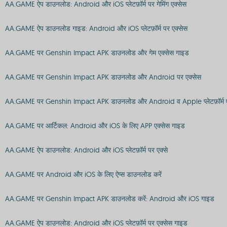
AA.GAME ऐप डाउनलोड: Android और iOS प्लेटफ़ॉर्म पर गेमिंग एक्सेस
AA.GAME ऐप डाउनलोड गाइड: Android और iOS प्लेटफ़ॉर्म पर एक्सेस
AA.GAME पर Genshin Impact APK डाउनलोड और गेम एक्सेस गाइड
AA.GAME पर Genshin Impact APK डाउनलोड और Android पर एक्सेस
AA.GAME पर Genshin Impact APK डाउनलोड और Android व Apple प्लेटफ़ॉर्म ए
AA.GAME पर आर्टिकल: Android और iOS के लिए APP एक्सेस गाइड
AA.GAME ऐप डाउनलोड: Android और iOS प्लेटफ़ॉर्म पर एक्से
AA.GAME पर Android और iOS के लिए ऐप्स डाउनलोड करें
AA.GAME पर Genshin Impact APK डाउनलोड करें: Android और iOS गाइड
AA.GAME ऐप डाउनलोड: Android और iOS प्लेटफ़ॉर्म पर एक्सेस गाइड