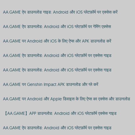
AA.GAME ऐप डाउनलोड गाइड: Android और iOS प्लेटफ़ॉर्म पर एक्सेस करें
AA.GAME ऐप डाउनलोड: Android और iOS प्लेटफ़ॉर्म पर गेमिंग एक्सेस
AA.GAME पर Android और iOS के लिए ऐप्स और APK डाउनलोड करें
AA.GAME ऐप डाउनलोड: Android और iOS प्लेटफ़ॉर्म पर एक्सेस गाइड
AA.GAME ऐप डाउनलोड: Android और iOS प्लेटफ़ॉर्म पर एक्सेस गाइड
AA.GAME पर Genshin Impact APK डाउनलोड और प्ले करें
AA.GAME पर Android और Apple डिवाइस के लिए ऐप्स का एक्सेस और डाउनलोड
【AA.GAME】APP डाउनलोड: Android और iOS प्लेटफ़ॉर्म एक्सेस गाइड
AA.GAME ऐप डाउनलोड: Android और iOS प्लेटफ़ॉर्म पर एक्सेस गाइड