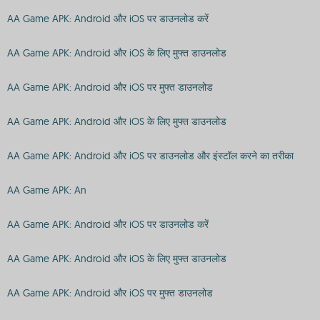
AA Game APK: Android और iOS पर डाउनलोड करें
AA Game APK: Android और iOS के लिए मुफ्त डाउनलोड
AA Game APK: Android और iOS पर मुफ्त डाउनलोड
AA Game APK: Android और iOS के लिए मुफ्त डाउनलोड
AA Game APK: Android और iOS पर डाउनलोड और इंस्टॉल करने का तरीका
AA Game APK: An
AA Game APK: Android और iOS पर डाउनलोड करें
AA Game APK: Android और iOS के लिए मुफ्त डाउनलोड
AA Game APK: Android और iOS पर मुफ्त डाउनलोड