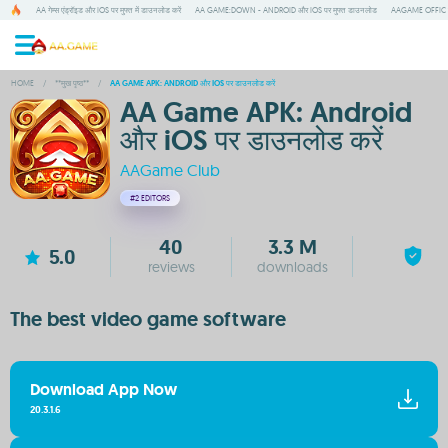
AA गेम्स एंड्रॉइड और IOS पर मुफ्त में डाउनलोड करें
AA GAME:DOWN - ANDROID और IOS पर मुफ्त डाउनलोड
AAGAME OFFIC ऐप ड
HOME
/
**मुख पृष्ठ**
/
AA GAME APK: ANDROID और IOS पर डाउनलोड करें
AA Game APK: Android
और iOS पर डाउनलोड करें
AAGame Club
#2
EDITORS
40
3.3 M
5.0
reviews
downloads
The best video game software
Download App Now
20.3.1.6