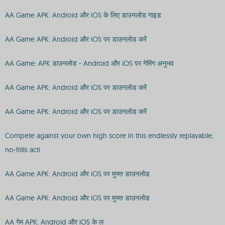
AA Game APK: Android और iOS के लिए डाउनलोड गाइड
AA Game APK: Android और iOS पर डाउनलोड करें
AA Game: APK डाउनलोड - Android और iOS पर गेमिंग अनुभव
AA Game APK: Android और iOS पर डाउनलोड करें
AA Game APK: Android और iOS पर डाउनलोड करें
Compete against your own high score in this endlessly replayable,
no-frills acti
AA Game APK: Android और iOS पर मुफ्त डाउनलोड
AA Game APK: Android और iOS पर मुफ्त डाउनलोड
AA गेम APK: Android और iOS के ल