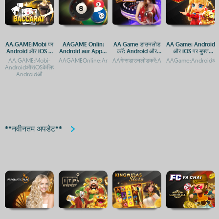
AA.GAME:Mobi पर
AAGAME Onlin:
AA Game डाउनलोड
AA Game: Android
Android और iOS के
Android aur Apple
करें: Android और
और iOS पर मुफ्त
लिए मोबाइल गेम्स
ke liye App aur
iOS के लिए मुफ्त गेमिंग
डाउनलोड और एक्सेस
AA.GAME:Mobi-
AAGAMEOnline:AndroidऔरAppleपरAPKडाउनलोडकरेंAAGAMEOnl
AAगेम्सडाउनलोडकरें:AndroidऔरiOSकेलिएमुफ्तगेम
AAGame:AndroidऔरiO
डाउनलोड करें
APK Download
ऐप
गाइड
AndroidऔरiOSकेलिएआसानएक्सेसऔरडाउनलोडAA.GAME:Mobiपरगेम्सडाउनलोडकरें-
Androidऔ
**नवीनतम अपडेट**