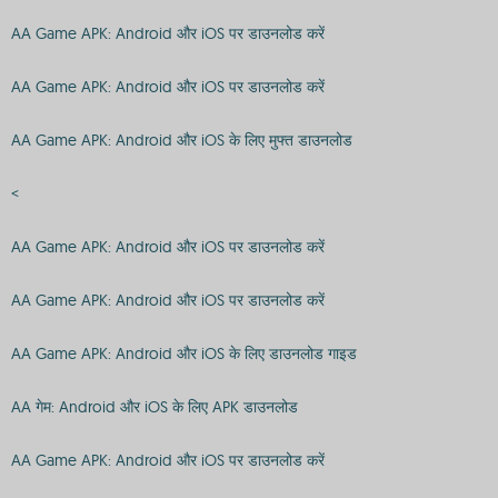
AA Game APK: Android और iOS पर डाउनलोड करें
AA Game APK: Android और iOS पर डाउनलोड करें
AA Game APK: Android और iOS के लिए मुफ्त डाउनलोड
<
AA Game APK: Android और iOS पर डाउनलोड करें
AA Game APK: Android और iOS पर डाउनलोड करें
AA Game APK: Android और iOS के लिए डाउनलोड गाइड
AA गेम: Android और iOS के लिए APK डाउनलोड
AA Game APK: Android और iOS पर डाउनलोड करें