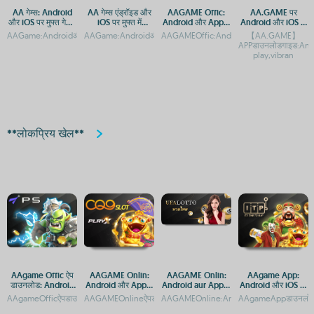
AA गेम्स: Android
AA गेम्स एंड्रॉइड और
AAGAME Offic:
AA.GAME पर
और iOS पर मुफ्त गेमिंग
iOS पर मुफ्त में
Android और Apple
Android और iOS के
ऐप्स
डाउनलोड करने के लिए
के लिए APP और APK
लिए मोबाइल गेम्स
AAGame:AndroidऔरiOSपरमुफ्तडाउनलोडऔरएक्सेस
AAGame:AndroidऔरiOSकेलिएमुफ्तडाउनलोडऔरप्लेAAगेम्स:Androidऔ
AAGAMEOffic:AndroidऔरAppleकेलिएAPPडा
【AA.GAME】
डाउनलोड
डाउनलोड करें
APPडाउनलोडगाइड:Andro
play,vibran
**लोकप्रिय खेल**
AAgame Offic ऐप
AAGAME Onlin:
AAGAME Onlin:
AAgame App:
डाउनलोड: Android
Android और Apple
Android aur Apple
Android और iOS पर
और iOS प्लेटफ़ॉर्म पर
पर एक्सेस करें
ke liye App aur
मुफ्त गेम डाउनलोड करें
AAgameOfficऐपडाउनलोड:AndroidऔरiOSप्लेटफ़ॉर्मपरगेमिंगएक्सेसAAgameOfficऐपडाउनलोड:
AAGAMEOnlineऐपडाउनलोड:AndroidऔरiOSप्लेटफ़ॉर्मगाइडAAGAME
AAGAMEOnline:AndroidऔरAppleडिवाइसपरए
AAgameAppडाउनलोड:An
एक्सेस गाइड
APK Download