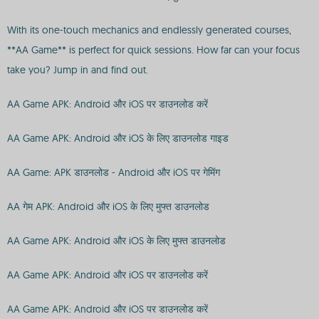
With its one-touch mechanics and endlessly generated courses,
**AA Game** is perfect for quick sessions. How far can your focus
take you? Jump in and find out.
AA Game APK: Android और iOS पर डाउनलोड करें
AA Game APK: Android और iOS के लिए डाउनलोड गाइड
AA Game: APK डाउनलोड - Android और iOS पर गेमिंग
AA गेम APK: Android और iOS के लिए मुफ्त डाउनलोड
AA Game APK: Android और iOS के लिए मुफ्त डाउनलोड
AA Game APK: Android और iOS पर डाउनलोड करें
AA Game APK: Android और iOS पर डाउनलोड करें