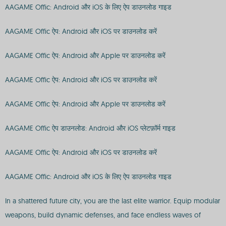
AAGAME Offic: Android और iOS के लिए ऐप डाउनलोड गाइड
AAGAME Offic ऐप: Android और iOS पर डाउनलोड करें
AAGAME Offic ऐप: Android और Apple पर डाउनलोड करें
AAGAME Offic ऐप: Android और iOS पर डाउनलोड करें
AAGAME Offic ऐप: Android और Apple पर डाउनलोड करें
AAGAME Offic ऐप डाउनलोड: Android और iOS प्लेटफ़ॉर्म गाइड
AAGAME Offic ऐप: Android और iOS पर डाउनलोड करें
AAGAME Offic: Android और iOS के लिए ऐप डाउनलोड गाइड
In a shattered future city, you are the last elite warrior. Equip modular
weapons, build dynamic defenses, and face endless waves of