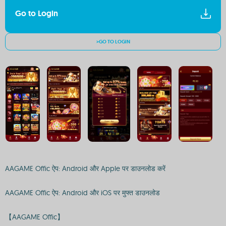
Go to Login
>GO TO LOGIN
AAGAME Offic ऐप: Android और Apple पर डाउनलोड करें
AAGAME Offic ऐप: Android और iOS पर मुफ्त डाउनलोड
【AAGAME Offic】