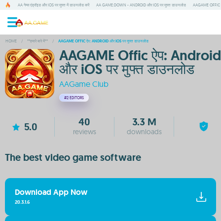
AA गेम्स एंड्रॉइड और IOS पर मुफ्त में डाउनलोड करें
AA GAME:DOWN - ANDROID और IOS पर मुफ्त डाउनलोड
AAGAME OFFIC ऐप ड
HOME
/
**हमारे बारे में**
/
AAGAME OFFIC ऐप: ANDROID और IOS पर मुफ्त डाउनलोड
AAGAME Offic ऐप: Android
और iOS पर मुफ्त डाउनलोड
AAGame Club
#2
EDITORS
40
3.3 M
5.0
reviews
downloads
The best video game software
Download App Now
20.3.1.6