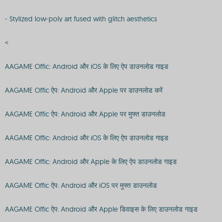
- Stylized low-poly art fused with glitch aesthetics
<
AAGAME Offic: Android और iOS के लिए ऐप डाउनलोड गाइड
AAGAME Offic ऐप: Android और Apple पर डाउनलोड करें
AAGAME Offic ऐप: Android और Apple पर मुफ्त डाउनलोड
AAGAME Offic: Android और iOS के लिए ऐप डाउनलोड गाइड
AAGAME Offic: Android और Apple के लिए ऐप डाउनलोड गाइड
AAGAME Offic ऐप: Android और iOS पर मुफ्त डाउनलोड
AAGAME Offic ऐप: Android और Apple डिवाइस के लिए डाउनलोड गाइड