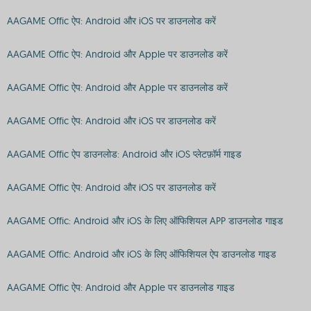
AAGAME Offic ऐप: Android और iOS पर डाउनलोड करें
AAGAME Offic ऐप: Android और Apple पर डाउनलोड करें
AAGAME Offic ऐप: Android और Apple पर डाउनलोड करें
AAGAME Offic ऐप: Android और iOS पर डाउनलोड करें
AAGAME Offic ऐप डाउनलोड: Android और iOS प्लेटफ़ॉर्म गाइड
AAGAME Offic ऐप: Android और iOS पर डाउनलोड करें
AAGAME Offic: Android और iOS के लिए ऑफिशियल APP डाउनलोड गाइड
AAGAME Offic: Android और iOS के लिए ऑफिशियल ऐप डाउनलोड गाइड
AAGAME Offic ऐप: Android और Apple पर डाउनलोड गाइड