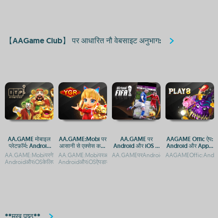
【AAGame Club】 पर आधारित नौ वेबसाइट अनुभाग:
AA.GAME मोबाइल
AA.GAME:Mobi पर
AA.GAME पर
AAGAME Offic ऐप:
प्लेटफ़ॉर्म: Android
आसानी से एक्सेस करें -
Android और iOS के
Android और Apple
और iOS पर गेम एक्सेस
Android और iOS ऐप
लिए ऐप्स और APK
डाउनलोड गाइड
AA.GAME:Mobiपरगेमिंगएक्सेस-
AA.GAME:Mobiपरआसानीसेएक्सेसकरें-
AA.GAMEपरAndroidऔरiOSकेलिएमोबाइलगेमिंग
AAGAMEOffic:Androi
डाउनलोड
डाउनलोड करें
AndroidऔरiOSकेलिएऐपAA.GAMEमोबाइलप्लेटफ़ॉर्म:AndroidऔरiOSपरगेम
AndroidऔरiOSऐपडाउनलोडकरेंAA.GAME:Mobiपरगेमिंगऐप्सकाआसानए
**मुख पृष्ठ**