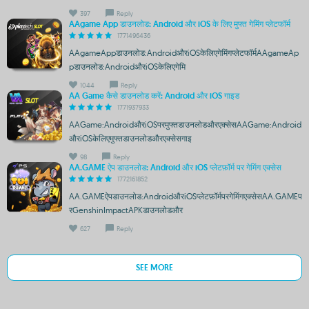
397
Reply
AAgame App डाउनलोड: Android और iOS के लिए मुफ्त गेमिंग प्लेटफॉर्म
1771496436
AAgameAppडाउनलोड:AndroidऔरiOSकेलिएगेमिंगप्लेटफॉर्मAAgameAp
pडाउनलोड:AndroidऔरiOSकेलिएगेमि
1044
Reply
AA Game कैसे डाउनलोड करें: Android और iOS गाइड
1771937933
AAGame:AndroidऔरiOSपरमुफ्तडाउनलोडऔरएक्सेसAAGame:Android
औरiOSकेलिएमुफ्तडाउनलोडऔरएक्सेसगाइ
98
Reply
AA.GAME ऐप डाउनलोड: Android और iOS प्लेटफ़ॉर्म पर गेमिंग एक्सेस
1772161852
AA.GAMEऐपडाउनलोड:AndroidऔरiOSप्लेटफ़ॉर्मपरगेमिंगएक्सेसAA.GAMEप
रGenshinImpactAPKडाउनलोडऔर
627
Reply
SEE MORE