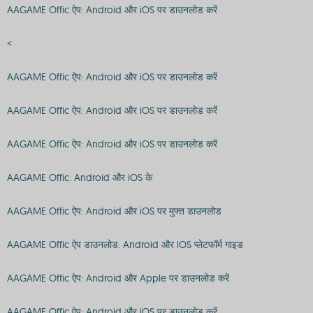
AAGAME Offic ऐप: Android और iOS पर डाउनलोड करें
<
AAGAME Offic ऐप: Android और iOS पर डाउनलोड करें
AAGAME Offic ऐप: Android और iOS पर डाउनलोड करें
AAGAME Offic ऐप: Android और iOS पर डाउनलोड करें
AAGAME Offic: Android और iOS के
AAGAME Offic ऐप: Android और iOS पर मुफ्त डाउनलोड
AAGAME Offic ऐप डाउनलोड: Android और iOS प्लेटफॉर्म गाइड
AAGAME Offic ऐप: Android और Apple पर डाउनलोड करें
AAGAME Offic ऐप: Android और iOS पर डाउनलोड करें