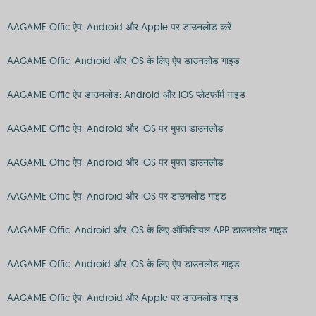
AAGAME Offic ऐप: Android और Apple पर डाउनलोड करें
AAGAME Offic: Android और iOS के लिए ऐप डाउनलोड गाइड
AAGAME Offic ऐप डाउनलोड: Android और iOS प्लेटफ़ॉर्म गाइड
AAGAME Offic ऐप: Android और iOS पर मुफ्त डाउनलोड
AAGAME Offic ऐप: Android और iOS पर मुफ्त डाउनलोड
AAGAME Offic ऐप: Android और iOS पर डाउनलोड गाइड
AAGAME Offic: Android और iOS के लिए ऑफिशियल APP डाउनलोड गाइड
AAGAME Offic: Android और iOS के लिए ऐप डाउनलोड गाइड
AAGAME Offic ऐप: Android और Apple पर डाउनलोड गाइड