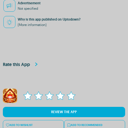
Advertisement
Not specified
Why is this app published on Uptodown?
(More information)
Rate this App
REVIEW THE APP
ADD TO WISHLIST
ADD TO RECOMMENDED