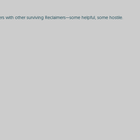
ters with other surviving Reclaimers—some helpful, some hostile.