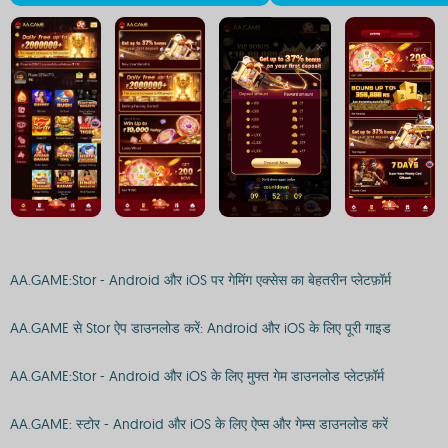
AA.GAME:Stor - Android और iOS पर गेमिंग एक्सेस का बेहतरीन प्लेटफ़ॉर्म
AA.GAME से Stor ऐप डाउनलोड करें: Android और iOS के लिए पूरी गाइड
AA.GAME:Stor - Android और iOS के लिए मुफ्त गेम डाउनलोड प्लेटफ़ॉर्म
AA.GAME: स्टोर - Android और iOS के लिए ऐप्स और गेम्स डाउनलोड करें