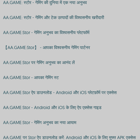
AA.GAME: स्टोर - गेमिंग की दुनिया में एक नया अनुभव
AA.GAME: स्टोर - गेमिंग और टेक उत्पादों की विश्वसनीय खरीदारी
AA.GAME:Stor - गेमिंग अनुभव का विश्वसनीय प्लेटफॉर्म
【AA.GAME:Stor】 - आपका विश्वसनीय गेमिंग पार्टनर
AA.GAME:Stor पर गेमिंग अनुभव का आनंद लें
AA.GAME:Stor - आपका गेमिंग स्ट
AA.GAME:Stor ऐप डाउनलोड - Android और iOS प्लेटफ़ॉर्म पर एक्सेस
AA.GAME:Stor - Android और iOS के लिए ऐप एक्सेस गाइड
AA.GAME:Stor - गेमिंग अनुभव का नया आयाम
AA.GAME पर Stor ऐप डाउनलोड करें: Android और iOS के लिए मुफ्त APK एक्सेस