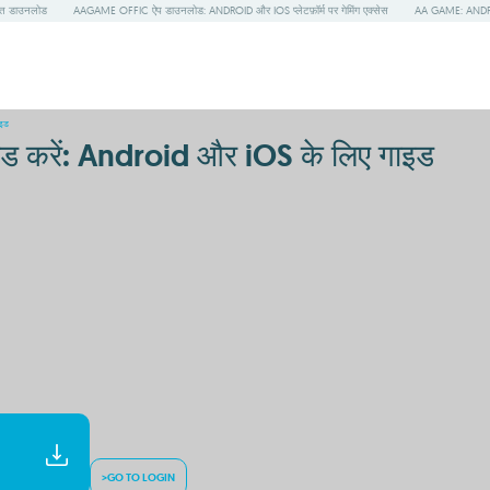
त डाउनलोड
AAGAME OFFIC ऐप डाउनलोड: ANDROID और IOS प्लेटफ़ॉर्म पर गेमिंग एक्सेस
AA GAME: ANDRO
ाइड
 करें: Android और iOS के लिए गाइड
>GO TO LOGIN