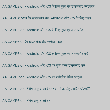
AA.GAME:Stor - Android और iOS के लिए मुफ्त गेम डाउनलोड प्लेटफ़ॉर्म
AA.GAME से Stor ऐप डाउनलोड करें: Android और iOS के लिए गाइड
AA.GAME:Stor - Android और iOS के लिए मुफ्त ऐप डाउनलोड
AA.GAME:Stor ऐप डाउनलोड और एक्सेस गाइड
AA.GAME:Stor - Android और iOS के लिए मुफ्त ऐप डाउनलोड करें
AA.GAME:Stor - Android और iOS पर मुफ्त गेम्स डाउनलोड करें
AA.GAME:Stor - Android और iOS पर सर्वश्रेष्ठ गेमिंग अनुभव
AA.GAME:Stor - गेमिंग अनुभव को बेहतर बनाने के लिए समर्पित प्लेटफॉर्म
AA.GAME:Stor - गेमिंग अनुभव को बेह