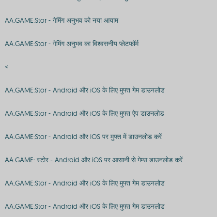
AA.GAME:Stor - गेमिंग अनुभव को नया आयाम
AA.GAME:Stor - गेमिंग अनुभव का विश्वसनीय प्लेटफॉर्म
<
AA.GAME:Stor - Android और iOS के लिए मुफ्त गेम डाउनलोड
AA.GAME:Stor - Android और iOS के लिए मुफ्त ऐप डाउनलोड
AA.GAME:Stor - Android और iOS पर मुफ्त में डाउनलोड करें
AA.GAME: स्टोर - Android और iOS पर आसानी से गेम्स डाउनलोड करें
AA.GAME:Stor - Android और iOS के लिए मुफ्त गेम डाउनलोड
AA.GAME:Stor - Android और iOS के लिए मुफ्त गेम डाउनलोड