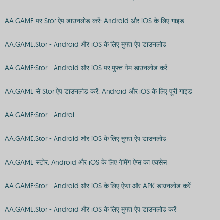
AA.GAME पर Stor ऐप डाउनलोड करें: Android और iOS के लिए गाइड
AA.GAME:Stor - Android और iOS के लिए मुफ्त ऐप डाउनलोड
AA.GAME:Stor - Android और iOS पर मुफ्त गेम डाउनलोड करें
AA.GAME से Stor ऐप डाउनलोड करें: Android और iOS के लिए पूरी गाइड
AA.GAME:Stor - Androi
AA.GAME:Stor - Android और iOS के लिए मुफ्त ऐप डाउनलोड
AA.GAME स्टोर: Android और iOS के लिए गेमिंग ऐप्स का एक्सेस
AA.GAME:Stor - Android और iOS के लिए ऐप्स और APK डाउनलोड करें
AA.GAME:Stor - Android और iOS के लिए मुफ्त ऐप डाउनलोड करें