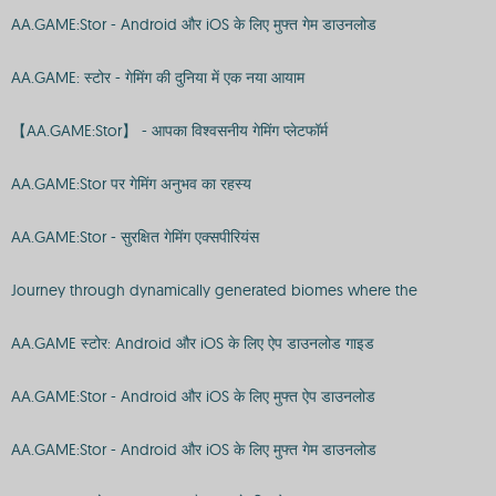
AA.GAME:Stor - Android और iOS के लिए मुफ्त गेम डाउनलोड
AA.GAME: स्टोर - गेमिंग की दुनिया में एक नया आयाम
【AA.GAME:Stor】 - आपका विश्वसनीय गेमिंग प्लेटफॉर्म
AA.GAME:Stor पर गेमिंग अनुभव का रहस्य
AA.GAME:Stor - सुरक्षित गेमिंग एक्सपीरियंस
Journey through dynamically generated biomes where the
AA.GAME स्टोर: Android और iOS के लिए ऐप डाउनलोड गाइड
AA.GAME:Stor - Android और iOS के लिए मुफ्त ऐप डाउनलोड
AA.GAME:Stor - Android और iOS के लिए मुफ्त गेम डाउनलोड