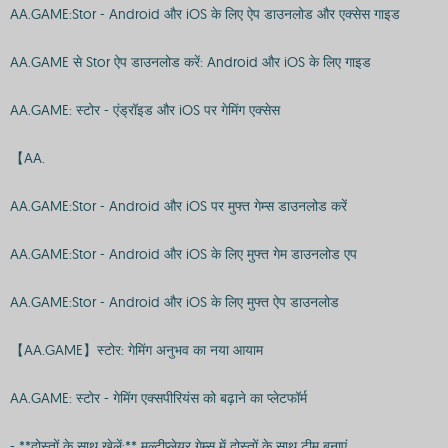
AA.GAME:Stor - Android और iOS के लिए ऐप डाउनलोड और एक्सेस गाइड
AA.GAME से Stor ऐप डाउनलोड करें: Android और iOS के लिए गाइड
AA.GAME: स्टोर - एंड्रॉइड और iOS पर गेमिंग एक्सेस
【AA.
AA.GAME:Stor - Android और iOS पर मुफ्त गेम्स डाउनलोड करें
AA.GAME:Stor - Android और iOS के लिए मुफ्त गेम डाउनलोड एप
AA.GAME:Stor - Android और iOS के लिए मुफ्त ऐप डाउनलोड
【AA.GAME】स्टोर: गेमिंग अनुभव का नया आयाम
AA.GAME: स्टोर - गेमिंग एक्सपीरियंस को बढ़ाने का प्लेटफॉर्म
- **दोस्तों के साथ खेलें:** मल्टीप्लेयर गेम्स में दोस्तों के साथ टीम बनाएं