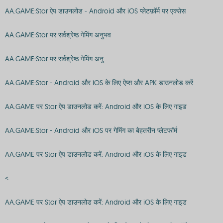
AA.GAME:Stor ऐप डाउनलोड - Android और iOS प्लेटफ़ॉर्म पर एक्सेस
AA.GAME:Stor पर सर्वश्रेष्ठ गेमिंग अनुभव
AA.GAME:Stor पर सर्वश्रेष्ठ गेमिंग अनु
AA.GAME:Stor - Android और iOS के लिए ऐप्स और APK डाउनलोड करें
AA.GAME पर Stor ऐप डाउनलोड करें: Android और iOS के लिए गाइड
AA.GAME:Stor - Android और iOS पर गेमिंग का बेहतरीन प्लेटफॉर्म
AA.GAME पर Stor ऐप डाउनलोड करें: Android और iOS के लिए गाइड
<
AA.GAME पर Stor ऐप डाउनलोड करें: Android और iOS के लिए गाइड