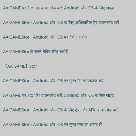
AA.GAME पर Stor ऐप डाउनलोड करें: Android और iOS के लिए गाइड
AA.GAME:Stor - Android और iOS के लिए आधिकारिक ऐप डाउनलोड करें
AA.GAME:Stor - Android और iOS पर गेमिंग एक्सेस
AA.GAME:Stor से सस्ते गेमिंग कीज़ खरीदें
【AA.GAME】Stor:
AA.GAME:Stor - Android और iOS पर मुफ्त गेम डाउनलोड करें
AA.GAME पर Stor ऐप डाउनलोड करें: Android और iOS के लिए गाइड
AA.GAME:Stor - Android और iOS के लिए ऐप्स और APK डाउनलोड करें
AA.GAME:Stor - Android और iOS पर मुफ्त गेम्स का आनंद लें