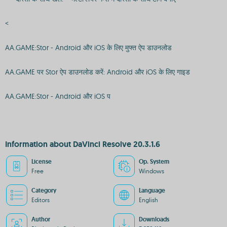
<
AA.GAME:Stor - Android और iOS के लिए मुफ्त ऐप डाउनलोड
AA.GAME पर Stor ऐप डाउनलोड करें: Android और iOS के लिए गाइड
AA.GAME:Stor - Android और iOS प
Information about DaVinci Resolve 20.3.1.6
License
Op. System
Free
Windows
Category
Language
Editors
English
Author
Downloads