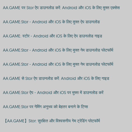
AA.GAME पर Stor ऐप डाउनलोड करें: Android और iOS के लिए मुफ्त एक्सेस
AA.GAME:Stor - Android और iOS के लिए मुफ्त ऐप डाउनलोड
AA.GAME: स्टोर - Android और iOS के लिए ऐप डाउनलोड गाइड
AA.GAME:Stor - Android और iOS के लिए मुफ्त गेम डाउनलोड प्लेटफॉर्म
AA.GAME:Stor - Android और iOS के लिए मुफ्त गेम डाउनलोड प्लेटफॉर्म
AA.GAME से Stor ऐप डाउनलोड करें: Android और iOS के लिए गाइड
AA.GAME:Stor ऐप - Android और iOS पर मुफ्त में डाउनलोड करें
AA.GAME:Stor पर गेमिंग अनुभव को बेहतर बनाने के टिप्स
【AA.GAME】Stor: सुरक्षित और विश्वसनीय गेम ट्रेडिंग प्लेटफॉर्म