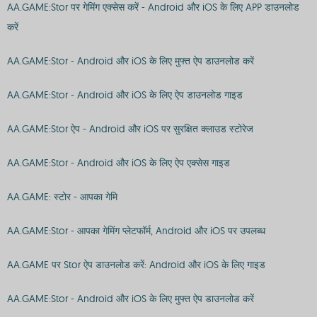
AA.GAME:Stor पर गेमिंग एक्सेस करें - Android और iOS के लिए APP डाउनलोड
करें
AA.GAME:Stor - Android और iOS के लिए मुफ्त ऐप डाउनलोड करें
AA.GAME:Stor - Android और iOS के लिए ऐप डाउनलोड गाइड
AA.GAME:Stor ऐप - Android और iOS पर सुरक्षित क्लाउड स्टोरेज
AA.GAME:Stor - Android और iOS के लिए ऐप एक्सेस गाइड
AA.GAME: स्टोर - आपका गेमि
AA.GAME:Stor - आपका गेमिंग प्लेटफॉर्म, Android और iOS पर उपलब्ध
AA.GAME पर Stor ऐप डाउनलोड करें: Android और iOS के लिए गाइड
AA.GAME:Stor - Android और iOS के लिए मुफ्त ऐप डाउनलोड करें