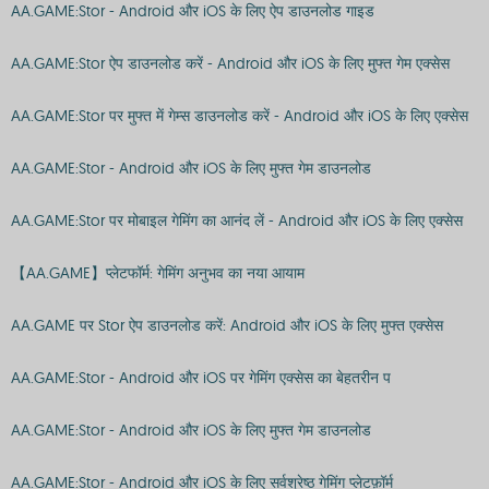
AA.GAME:Stor - Android और iOS के लिए ऐप डाउनलोड गाइड
AA.GAME:Stor ऐप डाउनलोड करें - Android और iOS के लिए मुफ्त गेम एक्सेस
AA.GAME:Stor पर मुफ्त में गेम्स डाउनलोड करें - Android और iOS के लिए एक्सेस
AA.GAME:Stor - Android और iOS के लिए मुफ्त गेम डाउनलोड
AA.GAME:Stor पर मोबाइल गेमिंग का आनंद लें - Android और iOS के लिए एक्सेस
【AA.GAME】प्लेटफॉर्म: गेमिंग अनुभव का नया आयाम
AA.GAME पर Stor ऐप डाउनलोड करें: Android और iOS के लिए मुफ्त एक्सेस
AA.GAME:Stor - Android और iOS पर गेमिंग एक्सेस का बेहतरीन प
AA.GAME:Stor - Android और iOS के लिए मुफ्त गेम डाउनलोड
AA.GAME:Stor - Android और iOS के लिए सर्वश्रेष्ठ गेमिंग प्लेटफ़ॉर्म