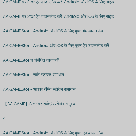
AA.GAME पर Stor ऐप डाउनलोड करें: Android और iOS के लिए गाइड
AA.GAME पर Stor ऐप डाउनलोड करें: Android और iOS के लिए गाइड
AA.GAME:Stor - Android और iOS के लिए मुफ्त गेम डाउनलोड
AA.GAME:Stor - Android और iOS के लिए मुफ्त ऐप डाउनलोड करें
AA.GAME:Stor से संबंधित जानकारी
AA.GAME:Stor - सर्वर स्टोरेज समाधान
AA.GAME:Stor - आपका गेमिंग स्टोरेज समाधान
【AA.GAME】Stor पर सर्वश्रेष्ठ गेमिंग अनुभव
<
AA.GAME:Stor - Android और iOS के लिए मुफ्त ऐप डाउनलोड