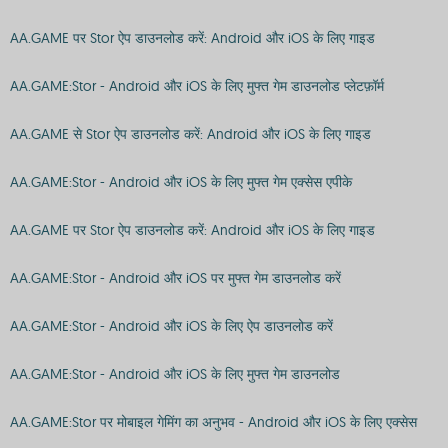
AA.GAME पर Stor ऐप डाउनलोड करें: Android और iOS के लिए गाइड
AA.GAME:Stor - Android और iOS के लिए मुफ्त गेम डाउनलोड प्लेटफ़ॉर्म
AA.GAME से Stor ऐप डाउनलोड करें: Android और iOS के लिए गाइड
AA.GAME:Stor - Android और iOS के लिए मुफ्त गेम एक्सेस एपीके
AA.GAME पर Stor ऐप डाउनलोड करें: Android और iOS के लिए गाइड
AA.GAME:Stor - Android और iOS पर मुफ्त गेम डाउनलोड करें
AA.GAME:Stor - Android और iOS के लिए ऐप डाउनलोड करें
AA.GAME:Stor - Android और iOS के लिए मुफ्त गेम डाउनलोड
AA.GAME:Stor पर मोबाइल गेमिंग का अनुभव - Android और iOS के लिए एक्सेस