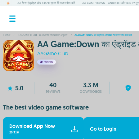
AA गेम्स एंड्रॉइड और IOS पर मुफ्त में डाउनलोड करें
AA GAME:DOWN - ANDROID और IOS पर मुफ्
HOME
/
【AAGAME CLUB】 पर आधारित नौ वेबसाइट अनुभाग:
/
AA GAME:DOWN का एंड्रॉइड और IOS ऐप डाउनलोड कैसे करें
AA Game:Down का एंड्रॉइड औ
AAGame Club
#2
EDITORS
40
3.3 M
5.0
reviews
downloads
The best video game software
Download App Now
Go to Login
20.3.1.6