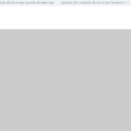
ID और IOS पर मुफ्त डाउनलोड और एक्सेस गाइड
AAGAME APP: ANDROID और IOS पर मुफ्त गेम डाउनलोड करें