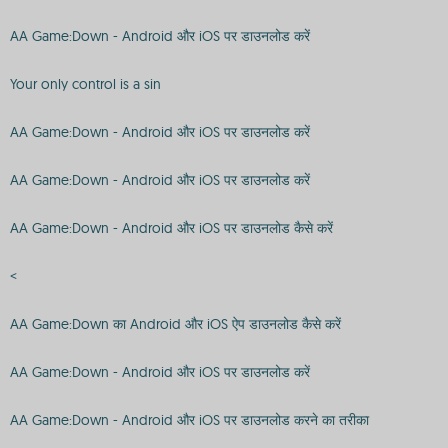
AA Game:Down - Android और iOS पर डाउनलोड करें
Your only control is a sin
AA Game:Down - Android और iOS पर डाउनलोड करें
AA Game:Down - Android और iOS पर डाउनलोड करें
AA Game:Down - Android और iOS पर डाउनलोड कैसे करें
<
AA Game:Down का Android और iOS ऐप डाउनलोड कैसे करें
AA Game:Down - Android और iOS पर डाउनलोड करें
AA Game:Down - Android और iOS पर डाउनलोड करने का तरीका