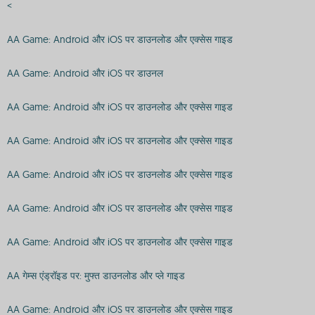
<
AA Game: Android और iOS पर डाउनलोड और एक्सेस गाइड
AA Game: Android और iOS पर डाउनल
AA Game: Android और iOS पर डाउनलोड और एक्सेस गाइड
AA Game: Android और iOS पर डाउनलोड और एक्सेस गाइड
AA Game: Android और iOS पर डाउनलोड और एक्सेस गाइड
AA Game: Android और iOS पर डाउनलोड और एक्सेस गाइड
AA Game: Android और iOS पर डाउनलोड और एक्सेस गाइड
AA गेम्स एंड्रॉइड पर: मुफ्त डाउनलोड और प्ले गाइड
AA Game: Android और iOS पर डाउनलोड और एक्सेस गाइड