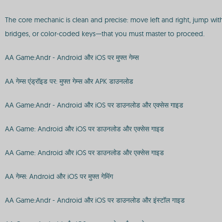
The core mechanic is clean and precise: move left and right, jump with 
bridges, or color-coded keys—that you must master to proceed.
AA Game:Andr - Android और iOS पर मुफ्त गेम्स
AA गेम्स एंड्रॉइड पर: मुफ्त गेम्स और APK डाउनलोड
AA Game:Andr - Android और iOS पर डाउनलोड और एक्सेस गाइड
AA Game: Android और iOS पर डाउनलोड और एक्सेस गाइड
AA Game: Android और iOS पर डाउनलोड और एक्सेस गाइड
AA गेम्स: Android और iOS पर मुफ्त गेमिंग
AA Game:Andr - Android और iOS पर डाउनलोड और इंस्टॉल गाइड