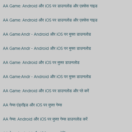
AA Game: Android और iOS पर डाउनलोड और एक्सेस गाइड
AA Game: Android और iOS पर डाउनलोड और एक्सेस गाइड
AA Game:Andr - Android और iOS पर मुफ्त डाउनलोड
AA Game:Andr - Android और iOS पर मुफ्त डाउनलोड
AA Game: Android और iOS पर मुफ्त डाउनलोड
AA Game:Andr - Android और iOS पर मुफ्त डाउनलोड
AA Game: Android और iOS पर डाउनलोड और प्ले करें
AA गेम्स एंड्रॉइड और iOS पर मुफ्त गेम्स
AA गेम्स: Android और iOS पर मुफ्त गेम्स डाउनलोड करें