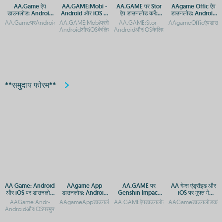
AA.Game ऐप
AA.GAME:Mobi -
AA.GAME पर Stor
AAgame Offic ऐप
डाउनलोड: Android
Android और iOS के
ऐप डाउनलोड करें:
डाउनलोड: Android
और iOS प्लेटफ़ॉर्म पर
लिए ऐप डाउनलोड गाइड
Android और iOS के
और iOS प्लेटफ़ॉर्म पर
AA.GameपरAndroidऔरiOSकेलिएगेम्सडाउनलोडकरेंAA.Gameपरगेमिंगअनुभव:ऐप्सऔरप्लेटफॉर्मएक्
AA.GAME:Mobiपरगेमिंगएक्सेसकरें-
AA.GAME:Stor-
AAgameOfficऐपडाउनलो
गेमिंग एक्सेस
लिए गाइड
एक्सेस गाइड
AndroidऔरiOSकेलिएऐपडाउनलोडAA.GAME:MobiपरAndroidऔरiOSक
AndroidऔरiOSकेलिएआसानएक्सेसAA.GAMEपरS
**समुदाय फोरम**
AA Game: Android
AAgame App
AA.GAME पर
AA गेम्स एंड्रॉइड और
और iOS पर डाउनलोड
डाउनलोड: Android
Genshin Impact
iOS पर मुफ्त में
और प्ले करें
और iOS के लिए गेमिंग
APK डाउनलोड करें -
डाउनलोड करें
AAGame:Andr-
AAgameAppडाउनलोड:AndroidऔरiOSकेलिएमुफ्तगेमिंगप्लेटफॉर्मAA
AA.GAMEऐपडाउनलोड:AndroidऔरiOSप्लेटफ़ॉर्मपर
AAGameडाउनलोडकरें:And
प्लेटफॉर्म
Android और iOS
AndroidऔरiOSपरमुफ्तगेमिंगऐपAAGame:AndroidऔरiOSपरडाउनलोडऔरएक्सेसगाइडAAGame
गाइड