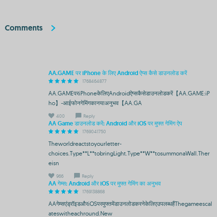
Comments
AA.GAME पर iPhone के लिए Android ऐप्स कैसे डाउनलोड करें
1768464877
AA.GAMEपरiPhoneकेलिएAndroidऐप्सकैसेडाउनलोडकरें【AA.GAME:iP
ho】-आईफोनगेमिंगकानयाअनुभव【AA.GA
400
Reply
AA Game डाउनलोड करें: Android और iOS पर मुफ्त गेमिंग ऐप
1769041750
Theworldreactstoyourletter-
choices.Type**L**tobringLight.Type**W**tosummonaWall.Ther
eisn
966
Reply
AA गेम्स: Android और iOS पर मुफ्त गेमिंग का अनुभव
1769138868
AAगेम्सएंड्रॉइडऔरiOSपरमुफ्तमेंडाउनलोडकरनेकेलिएउपलब्धहैंThegameescal
ateswitheachround.New