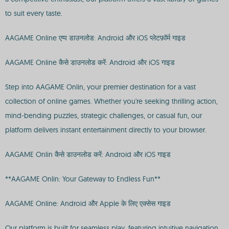
to suit every taste.
AAGAME Online एप्प डाउनलोड: Android और iOS प्लेटफ़ॉर्म गाइड
AAGAME Online कैसे डाउनलोड करें: Android और iOS गाइड
Step into AAGAME Onlin, your premier destination for a vast
collection of online games. Whether you're seeking thrilling action,
mind-bending puzzles, strategic challenges, or casual fun, our
platform delivers instant entertainment directly to your browser.
AAGAME Onlin कैसे डाउनलोड करें: Android और iOS गाइड
**AAGAME Onlin: Your Gateway to Endless Fun**
AAGAME Online: Android और Apple के लिए एक्सेस गाइड
Our platform is built for seamless play, featuring intuitive navigation