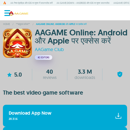
AA गेम्स एंड्रॉइड और IOS पर मुफ्त में डाउनलोड करें
AA GAME:DOWN - ANDROID और IOS पर मुफ्त डाउनलोड
AAGAME OFFIC ऐप ड
HOME
/
**समुदाय फोरम**
/
AAGAME ONLINE: ANDROID और APPLE पर एक्सेस करें
AAGAME Online: Android
और Apple पर एक्सेस करें
AAGame Club
#2
EDITORS
40
3.3 M
5.0
reviews
downloads
The best video game software
Download App Now
20.3.1.6