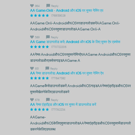
964
Reply
AA Game:Onli - Android और iOS पर मुफ्त गेमिंग एप
1769139028
AAGame:Onli-AndroidऔरiOSपरडाउनलोडकरेंAAGame:Onli-
AndroidऔरiOSपरमुफ्तडाउनलोडAAGame:Onli-A
589
Reply
AA Game डाउनलोड करें: Android और iOS के लिए मुफ्त ऐप एक्सेस
1770722206
AAगेम्स:AndroidऔरiOSपरमुफ्तगेमिंगऐपAAGame:AndroidऔरiOSपरमुफ्त
डाउनलोडऔरएक्सेसगाइडAAGame:A
931
Reply
AA गेम्स डाउनलोड: Android और iOS पर मुफ्त गेमिंग ऐप
1771647382
AAGameकैसेडाउनलोडकरें:AndroidऔरiOSगाइडAAगेम्सएंड्रॉइडऔरiOSपर
मुफ्तमेंखेलनेकेलिएडाउनलोडकरे
678
Reply
AA गेम्स एंड्रॉइड और iOS पर मुफ्त में डाउनलोड करें
1771742234
AAGame-
AndroidऔरiOSकेलिएमुफ्तडाउनलोडAAगेम्सएंड्रॉइडऔरiOSपरमुफ्तमेंडाउनलो
डकरनेकेलिएउपलब्ध