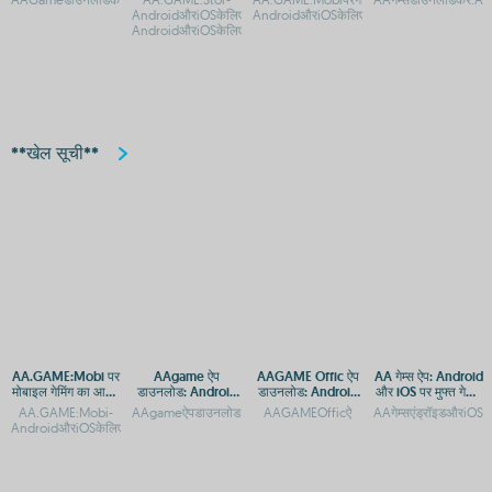
प्लेटफ़ॉर्म
APK डाउनलोड
AndroidऔरiOSकेलिएमुफ्तऐपडाउनलोडकरेंAA.GAME:Stor-
AndroidऔरiOSकेलिएएक्सेसAA.GAME:Mobiप
AndroidऔरiOSकेलिएआसानएक्सेस
**खेल सूची**
AA.GAME:Mobi पर
AAgame ऐप
AAGAME Offic ऐप
AA गेम्स ऐप: Android
मोबाइल गेमिंग का आनंद
डाउनलोड: Android
डाउनलोड: Android
और iOS पर मुफ्त गेमिंग
लें - Android और
और iOS प्लेटफ़ॉर्म पर
और iOS प्लेटफ़ॉर्म
का आनंद
AA.GAME:Mobi-
AAgameऐपडाउनलोड:AndroidऔरiOSप्लेटफ़ॉर्मपरगेमिंगएक्सेसAAgameऐ
AAGAMEOfficऐ
AAगेम्सएंड्रॉइडऔरiOS
iOS के लिए एक्सेस करें
गेमिंग एक्सेस
गाइड
AndroidऔरiOSकेलिएऐपडाउनलोडगाइडAA.GAME:MobiपरAndroidऔरiOSकेलिएमोबाइलगेम्सडाउ