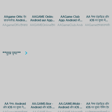
AAgame Offic ऐप
AAGAME Onlin:
AAGame Club
AA गेम्स एंड्रॉइड और
डाउनलोड: Android
Android aur Apple
App: Android और
iOS पर मुफ्त में
और iOS प्लेटफ़ॉर्म पर
ke liye App aur
iOS पर मुफ्त डाउनलोड
डाउनलोड करें
AAgameOfficऐपडाउनलोड:AndroidऔरiOSप्लेटफ़ॉर्मपरगेमिंगएक्सेसAAgameOfficऐपडाउनलोड:
AAGAMEOnlineऐपडाउनलोड:AndroidऔरiOSप्लेटफ़ॉर्मगाइड
AAGameClub:AndroidऔरiOSपरडाउनलोडकरेंऔ
AAGameएप्पडाउनलोड:Andr
एक्सेस गाइड
APK Download
**मुख पृष्ठ**
AA गेम्स: Android
AA.GAME:Stor -
AA.GAME:Mobi -
AA गेम्स एंड्रॉइड और
और iOS पर मुफ्त गेमिंग
Android और iOS के
Android और iOS के
iOS पर मुफ्त गेमिंग ऐप
का आनंद
लिए मुफ्त गेम डाउनलोड
लिए आसान एक्सेस और
AAGameडाउनलोडकरें:AndroidऔरiOSकेलिएमुफ्तगेमिंगऐपAAगेम्सकामोबाइलअनुभव:AndroidऔरiO
AA.GAME:Stor-
AA.GAME:Mobiपरगेमिंगऐप्सकाआनंदलें-
AAगेम्सडाउनलोडकरें:An