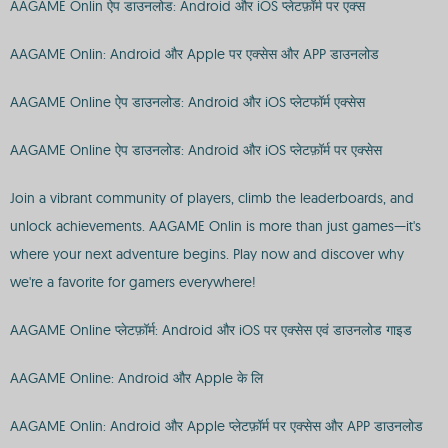
AAGAME Onlin ऐप डाउनलोड: Android और iOS प्लेटफ़ॉर्म पर एक्स
AAGAME Onlin: Android और Apple पर एक्सेस और APP डाउनलोड
AAGAME Online ऐप डाउनलोड: Android और iOS प्लेटफॉर्म एक्सेस
AAGAME Online ऐप डाउनलोड: Android और iOS प्लेटफ़ॉर्म पर एक्सेस
Join a vibrant community of players, climb the leaderboards, and
unlock achievements. AAGAME Onlin is more than just games—it's
where your next adventure begins. Play now and discover why
we're a favorite for gamers everywhere!
AAGAME Online प्लेटफ़ॉर्म: Android और iOS पर एक्सेस एवं डाउनलोड गाइड
AAGAME Online: Android और Apple के लि
AAGAME Onlin: Android और Apple प्लेटफ़ॉर्म पर एक्सेस और APP डाउनलोड