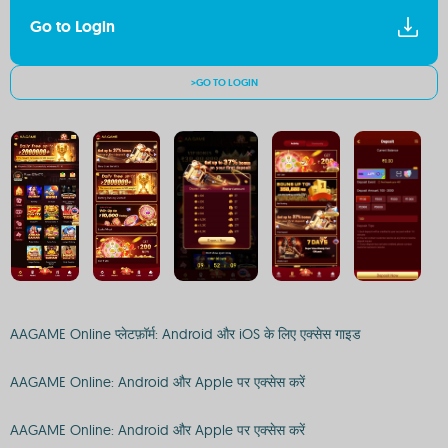
Go to Login
>GO TO LOGIN
AAGAME Online प्लेटफ़ॉर्म: Android और iOS के लिए एक्सेस गाइड
AAGAME Online: Android और Apple पर एक्सेस करें
AAGAME Online: Android और Apple पर एक्सेस करें