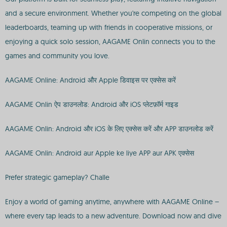
and a secure environment. Whether you're competing on the global
leaderboards, teaming up with friends in cooperative missions, or
enjoying a quick solo session, AAGAME Onlin connects you to the
games and community you love.
AAGAME Online: Android और Apple डिवाइस पर एक्सेस करें
AAGAME Onlin ऐप डाउनलोड: Android और iOS प्लेटफ़ॉर्म गाइड
AAGAME Onlin: Android और iOS के लिए एक्सेस करें और APP डाउनलोड करें
AAGAME Onlin: Android aur Apple ke liye APP aur APK एक्सेस
Prefer strategic gameplay? Challe
Enjoy a world of gaming anytime, anywhere with AAGAME Online –
where every tap leads to a new adventure. Download now and dive