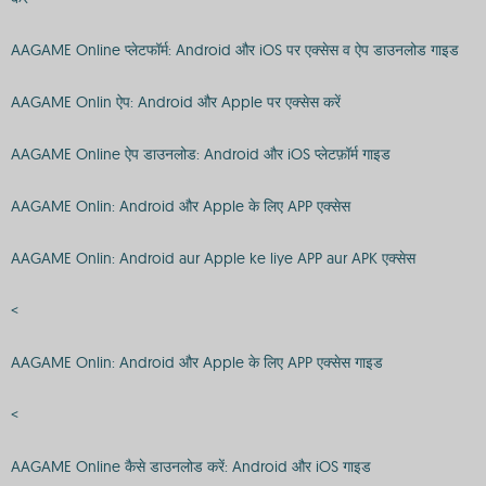
AAGAME Online प्लेटफॉर्म: Android और iOS पर एक्सेस व ऐप डाउनलोड गाइड
AAGAME Onlin ऐप: Android और Apple पर एक्सेस करें
AAGAME Online ऐप डाउनलोड: Android और iOS प्लेटफ़ॉर्म गाइड
AAGAME Onlin: Android और Apple के लिए APP एक्सेस
AAGAME Onlin: Android aur Apple ke liye APP aur APK एक्सेस
<
AAGAME Onlin: Android और Apple के लिए APP एक्सेस गाइड
<
AAGAME Online कैसे डाउनलोड करें: Android और iOS गाइड