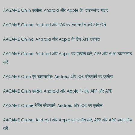
AAGAME Onlin एक्सेस: Android और Apple ऐप डाउनलोड गाइड
AAGAME Online: Android और iOS पर डाउनलोड करें और खेलें
AAGAME Online: Android और Apple के लिए APP एक्सेस
AAGAME Online: Android और Apple पर एक्सेस करें, APP और APK डाउनलोड
करें
AAGAME Onlin ऐप डाउनलोड: Android और iOS प्लेटफ़ॉर्म पर एक्सेस
AAGAME Onlin एक्सेस: Android और Apple के लिए APP और APK
AAGAME Online गेमिंग प्लेटफॉर्म: Android और iOS पर एक्सेस
AAGAME Online: Android और Apple पर एक्सेस करें, APP और APK डाउनलोड
करें