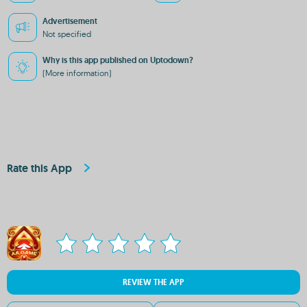
Advertisement
Not specified
Why is this app published on Uptodown?
(More information)
Rate this App
REVIEW THE APP