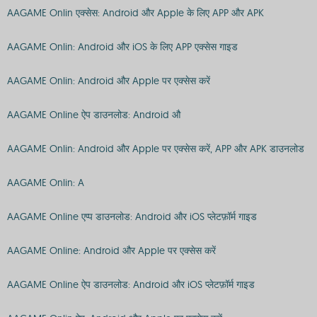
AAGAME Onlin एक्सेस: Android और Apple के लिए APP और APK
AAGAME Onlin: Android और iOS के लिए APP एक्सेस गाइड
AAGAME Onlin: Android और Apple पर एक्सेस करें
AAGAME Online ऐप डाउनलोड: Android औ
AAGAME Onlin: Android और Apple पर एक्सेस करें, APP और APK डाउनलोड
AAGAME Onlin: A
AAGAME Online एप्प डाउनलोड: Android और iOS प्लेटफ़ॉर्म गाइड
AAGAME Online: Android और Apple पर एक्सेस करें
AAGAME Online ऐप डाउनलोड: Android और iOS प्लेटफ़ॉर्म गाइड