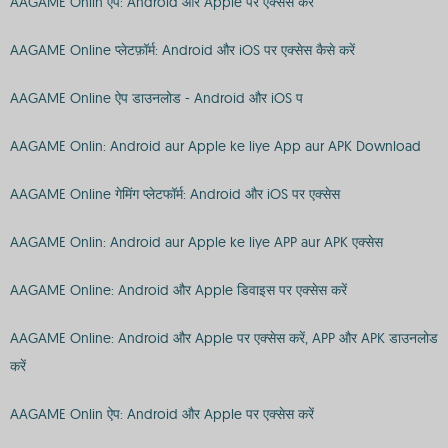
AAGAME Onlin ऐप: Android और Apple पर एक्सेस करें
AAGAME Online प्लेटफ़ॉर्म: Android और iOS पर एक्सेस कैसे करें
AAGAME Online ऐप डाउनलोड - Android और iOS प
AAGAME Onlin: Android aur Apple ke liye App aur APK Download
AAGAME Online गेमिंग प्लेटफॉर्म: Android और iOS पर एक्सेस
AAGAME Onlin: Android aur Apple ke liye APP aur APK एक्सेस
AAGAME Online: Android और Apple डिवाइस पर एक्सेस करें
AAGAME Online: Android और Apple पर एक्सेस करें, APP और APK डाउनलोड
करें
AAGAME Onlin ऐप: Android और Apple पर एक्सेस करें