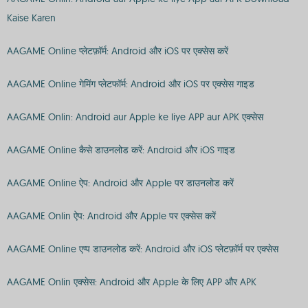
Kaise Karen
AAGAME Online प्लेटफ़ॉर्म: Android और iOS पर एक्सेस करें
AAGAME Online गेमिंग प्लेटफॉर्म: Android और iOS पर एक्सेस गाइड
AAGAME Onlin: Android aur Apple ke liye APP aur APK एक्सेस
AAGAME Online कैसे डाउनलोड करें: Android और iOS गाइड
AAGAME Online ऐप: Android और Apple पर डाउनलोड करें
AAGAME Onlin ऐप: Android और Apple पर एक्सेस करें
AAGAME Online एप्प डाउनलोड करें: Android और iOS प्लेटफ़ॉर्म पर एक्सेस
AAGAME Onlin एक्सेस: Android और Apple के लिए APP और APK