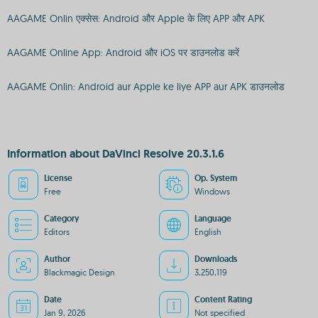
AAGAME Onlin एक्सेस: Android और Apple के लिए APP और APK
AAGAME Online App: Android और iOS पर डाउनलोड करें
AAGAME Onlin: Android aur Apple ke liye APP aur APK डाउनलोड
Information about DaVinci Resolve 20.3.1.6
License
Op. System
Free
Windows
Category
Language
Editors
English
Author
Downloads
Blackmagic Design
3,250,119
Date
Content Rating
Jan 9, 2026
Not specified