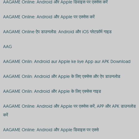
AAGAME Online: Android और Apple डिवाइस पर एक्सेस करें
AAGAME Online: Android और Apple पर एक्सेस करें
AAGAME Online ऐप डाउनलोड: Android और iOS प्लेटफ़ॉर्म गाइड
AAG
AAGAME Onlin: Android aur Apple ke liye App aur APK Download
AAGAME Onlin: Android और Apple के लिए एक्सेस और ऐप डाउनलोड
AAGAME Onlin: Android और Apple के लिए एक्सेस गाइड
AAGAME Online: Android और Apple पर एक्सेस करें, APP और APK डाउनलोड
करें
AAGAME Online: Android और Apple डिवाइस पर एक्से