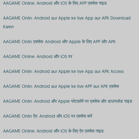
AAGAME Online: Android और iOS के लिए APP एक्सेस गाइड
AAGAME Onlin: Android aur Apple ke liye App aur APK Download
Karen
AAGAME Onlin एक्सेस: Android और Apple के लिए APP और APK
AAGAME Online: Android और iOS पर
AAGAME Onlin: Android aur Apple ke liye App aur APK Access
AAGAME Onlin: Android aur Apple ke liye APP aur APK एक्सेस
AAGAME Onlin: Android और Apple प्लेटफ़ॉर्म पर एक्सेस और डाउनलोड गाइड
AAGAME Onlin ऐप: Android और iOS पर एक्सेस करें
AAGAME Online: Android और iOS के लिए ऐप एक्सेस गाइड