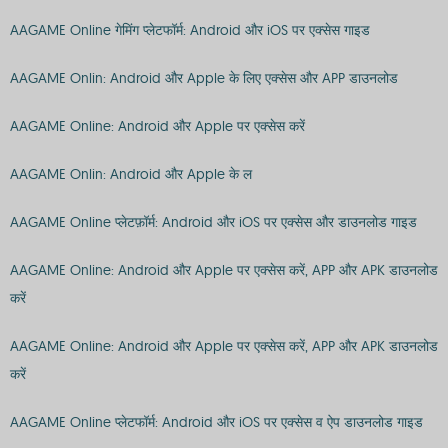
AAGAME Online गेमिंग प्लेटफॉर्म: Android और iOS पर एक्सेस गाइड
AAGAME Onlin: Android और Apple के लिए एक्सेस और APP डाउनलोड
AAGAME Online: Android और Apple पर एक्सेस करें
AAGAME Onlin: Android और Apple के ल
AAGAME Online प्लेटफ़ॉर्म: Android और iOS पर एक्सेस और डाउनलोड गाइड
AAGAME Online: Android और Apple पर एक्सेस करें, APP और APK डाउनलोड
करें
AAGAME Online: Android और Apple पर एक्सेस करें, APP और APK डाउनलोड
करें
AAGAME Online प्लेटफॉर्म: Android और iOS पर एक्सेस व ऐप डाउनलोड गाइड