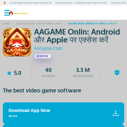
AA गेम्स एंड्रॉइड और IOS पर मुफ्त में डाउनलोड करें
AA GAME:DOWN - ANDROID और IOS पर मुफ्त डाउनलोड
AAGAME OFFIC ऐप ड
HOME
/
【AAGAME CLUB】 पर आधारित नौ वेबसाइट अनुभाग:
/
AAGAME ONLIN: ANDROID और APPLE पर एक्सेस करें
AAGAME Onlin: Android
और Apple पर एक्सेस करें
AAGame Club
#2
EDITORS
40
3.3 M
5.0
reviews
downloads
The best video game software
Download App Now
20.3.1.6