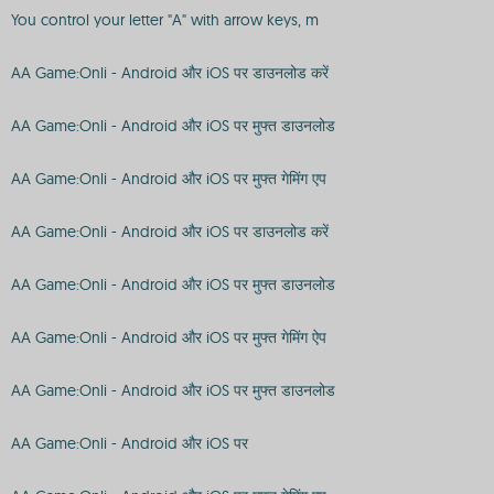
You control your letter "A" with arrow keys, m
AA Game:Onli - Android और iOS पर डाउनलोड करें
AA Game:Onli - Android और iOS पर मुफ्त डाउनलोड
AA Game:Onli - Android और iOS पर मुफ्त गेमिंग एप
AA Game:Onli - Android और iOS पर डाउनलोड करें
AA Game:Onli - Android और iOS पर मुफ्त डाउनलोड
AA Game:Onli - Android और iOS पर मुफ्त गेमिंग ऐप
AA Game:Onli - Android और iOS पर मुफ्त डाउनलोड
AA Game:Onli - Android और iOS पर