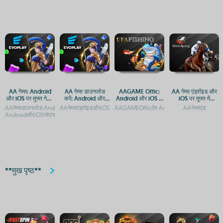
AA गेम्स: Android
AA गेम्स डाउनलोड
AAGAME Offic:
AA गेम्स एंड्रॉइड और
और iOS पर मुफ्त गेमिंग
करें: Android और
Android और iOS के
iOS पर मुफ्त में
का आनंद
iOS के लिए मुफ्त गेमिंग
लिए ऑफिशियल ऐप
डाउनलोड करें
AAगेम्सडाउनलोड:AndroidऔरiOSकेलिएमुफ्तगेमिंगऐपAAGameएप्पडाउनलोड-
AAगेम्सएंड्रॉइडऔरiOSपरमुफ्तमेंडाउनलोडकरनेकेलिएउपलब्धहैं
AAGAMEOfficऐप:AndroidऔरAppleपरडाउनलो
AAगेम्सएंड
ऐप
डाउनलोड गाइड
AndroidऔरiOSप्लेटफॉर्मपरम
**मुख पृष्ठ**