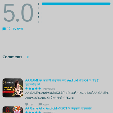
5.0
5
4
3
2
1
40 reviews
Comments
AA.GAME पर आसानी से एक्सेस करें: Android और iOS के लिए ऐप
डाउनलोड करें
1769081992
AA.GAMEपरAndroidऔरiOSकेलिएमोबाइलगेम्सडाउनलोडकरेंAA.GAMEपर
AndroidऔरAppleकेलिएAPPऔरAPKएक्स
727
Reply
AA Game APK: Android और iOS के लिए मुफ्त डाउनलोड
1769086397