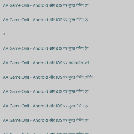
AA Game:Onli - Android और iOS पर मुफ्त गेमिंग एप
AA Game:Onli - Android और iOS पर मुफ्त गेमिंग एप
<
AA Game:Onli - Android और iOS पर मुफ्त गेमिंग ऐप
AA Game:Onli - Android और iOS पर डाउनलोड करें
AA Game:Onli - Android और iOS पर मुफ्त गेमिंग एपीके
AA Game:Onli - Android और iOS पर मुफ्त गेमिंग एप
AA Game:Onli - Android और iOS पर मुफ्त गेमिंग एप
AA Game:Onli - Android और iOS पर मुफ्त गेमिंग एप