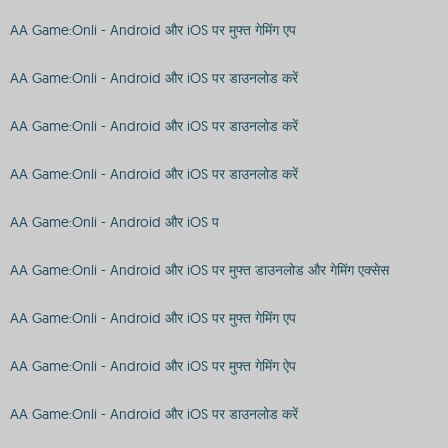
AA Game:Onli - Android और iOS पर मुफ्त गेमिंग एप
AA Game:Onli - Android और iOS पर डाउनलोड करें
AA Game:Onli - Android और iOS पर डाउनलोड करें
AA Game:Onli - Android और iOS पर डाउनलोड करें
AA Game:Onli - Android और iOS प
AA Game:Onli - Android और iOS पर मुफ्त डाउनलोड और गेमिंग एक्सेस
AA Game:Onli - Android और iOS पर मुफ्त गेमिंग एप
AA Game:Onli - Android और iOS पर मुफ्त गेमिंग ऐप
AA Game:Onli - Android और iOS पर डाउनलोड करें