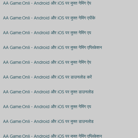
AA Game:Onli - Android और iOS पर मुफ्त गेमिंग ऐप
AA Game:Onli - Android और iOS पर मुफ्त गेमिंग एपीके
AA Game:Onli - Android और iOS पर मुफ्त गेमिंग एप
AA Game:Onli - Android और iOS पर मुफ्त गेमिंग एप्लिकेशन
AA Game:Onli - Android और iOS पर मुफ्त गेमिंग ऐप
AA Game:Onli - Android और iOS पर डाउनलोड करें
AA Game:Onli - Android और iOS पर मुफ्त डाउनलोड
AA Game:Onli - Android और iOS पर मुफ्त गेमिंग एप
AA Game:Onli - Android और iOS पर मुफ्त डाउनलोड
AA Game:Onli - Android और iOS पर मुफ्त गेमिंग एप्लिकेशन