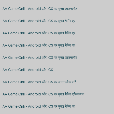
AA Game:Onli - Android और iOS पर मुफ्त डाउनलोड
AA Game:Onli - Android और iOS पर मुफ्त गेमिंग एप
AA Game:Onli - Android और iOS पर मुफ्त गेमिंग एप
AA Game:Onli - Android और iOS पर मुफ्त गेमिंग एप
AA Game:Onli - Android और iOS पर मुफ्त डाउनलोड
AA Game:Onli - Android और iOS
AA Game:Onli - Android और iOS पर डाउनलोड करें
AA Game:Onli - Android और iOS पर मुफ्त गेमिंग एप्लिकेशन
AA Game:Onli - Android और iOS पर मुफ्त गेमिंग एप