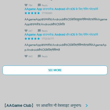
784
Reply
AAgame App डाउनलोड: Android और iOS के लिए गेमिंग प्लेटफ़ॉर्म
1771506911
AAgameAppडाउनलोड:AndroidऔरiOSकेलिएमुफ्तगेमिंगप्लेटफॉर्मAAgame
Appडाउनलोड:AndroidऔरiOSकेलि
247
Reply
AAgame App डाउनलोड: Android और iOS के लिए गेमिंग प्लेटफ़ॉर्म
1772034777
AAgameAppडाउनलोड:AndroidऔरiOSकेलिएगेमिंगप्लेटफ़ॉर्मAAgameAp
p:AndroidऔरiOSकेलिएगेमिंगप्ले
643
Reply
SEE MORE
【AAGame Club】 पर आधारित नौ वेबसाइट अनुभाग: