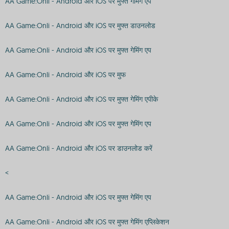
AA Game:Onli - Android और iOS पर मुफ्त गेमिंग एप
AA Game:Onli - Android और iOS पर मुफ्त डाउनलोड
AA Game:Onli - Android और iOS पर मुफ्त गेमिंग एप
AA Game:Onli - Android और iOS पर मुफ
AA Game:Onli - Android और iOS पर मुफ्त गेमिंग एपीके
AA Game:Onli - Android और iOS पर मुफ्त गेमिंग एप
AA Game:Onli - Android और iOS पर डाउनलोड करें
<
AA Game:Onli - Android और iOS पर मुफ्त गेमिंग एप
AA Game:Onli - Android और iOS पर मुफ्त गेमिंग एप्लिकेशन