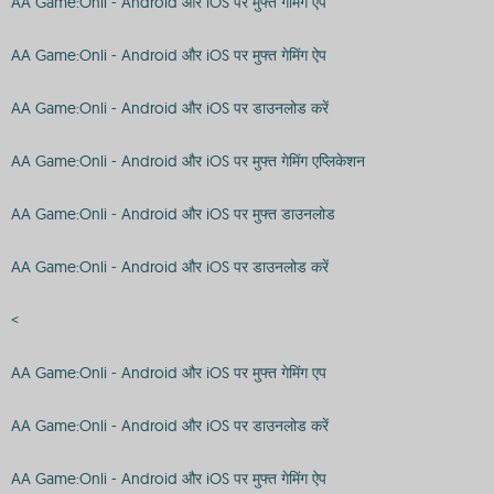
AA Game:Onli - Android और iOS पर मुफ्त गेमिंग एप
AA Game:Onli - Android और iOS पर मुफ्त गेमिंग ऐप
AA Game:Onli - Android और iOS पर डाउनलोड करें
AA Game:Onli - Android और iOS पर मुफ्त गेमिंग एप्लिकेशन
AA Game:Onli - Android और iOS पर मुफ्त डाउनलोड
AA Game:Onli - Android और iOS पर डाउनलोड करें
<
AA Game:Onli - Android और iOS पर मुफ्त गेमिंग एप
AA Game:Onli - Android और iOS पर डाउनलोड करें
AA Game:Onli - Android और iOS पर मुफ्त गेमिंग ऐप