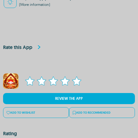
(More information)
Rate this App
REVIEW THE APP
ADD TO WISHLIST
ADD TO RECOMMENDED
Rating