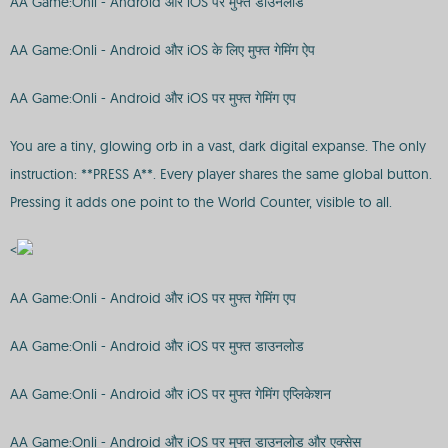
AA Game:Onli - Android और iOS पर मुफ्त डाउनलोड
AA Game:Onli - Android और iOS के लिए मुफ्त गेमिंग ऐप
AA Game:Onli - Android और iOS पर मुफ्त गेमिंग एप
You are a tiny, glowing orb in a vast, dark digital expanse. The only
instruction: **PRESS A**. Every player shares the same global button.
Pressing it adds one point to the World Counter, visible to all.
<
AA Game:Onli - Android और iOS पर मुफ्त गेमिंग एप
AA Game:Onli - Android और iOS पर मुफ्त डाउनलोड
AA Game:Onli - Android और iOS पर मुफ्त गेमिंग एप्लिकेशन
AA Game:Onli - Android और iOS पर मुफ्त डाउनलोड और एक्सेस