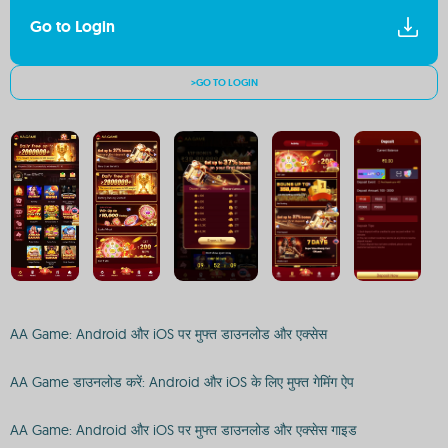
Go to Login
>GO TO LOGIN
AA Game: Android और iOS पर मुफ्त डाउनलोड और एक्सेस
AA Game डाउनलोड करें: Android और iOS के लिए मुफ्त गेमिंग ऐप
AA Game: Android और iOS पर मुफ्त डाउनलोड और एक्सेस गाइड