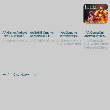
AA.Game: Android
AAGAME Offic ऐप:
AA.Game ऐप
AA Game:Onli -
और iOS पर मुफ्त गेम
Android और iOS पर
डाउनलोड गाइड:
Android और iOS के
डाउनलोड करने का
मुफ्त डाउनलोड
Android और iOS
लिए मुफ्त गेमिंग ऐप
AA.Gameपरमुफ्तगेमडाउनलोड:AndroidऔरiOSकेलिएपूरीगाइडAA.Gameपरगेमिंगएप्सऔरAPKडाउनल
AAGAMEOfficऐप:AndroidऔरAppleडाउनलोडगाइडAAGAMEOfficऐप
AA.Gameपरमुफ्तगेमडाउनलोडकरें-
AAGame:Onli-
प्लेटफ़ॉर्म
प्लेटफ़ॉर्म पर एक्सेस
AndroidऔरiOSकेलिएएक्सेसAA.Gameपरगेमिंग
AndroidऔरiOSकेलिएमुफ
AndroidऔरiOSपरडाउन
**लोकप्रिय खेल**