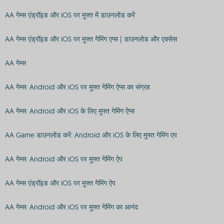
AA गेम्स एंड्रॉइड और iOS पर मुफ्त में डाउनलोड करें
AA गेम्स एंड्रॉइड और iOS पर मुफ्त गेमिंग एप्स | डाउनलोड और एक्सेस
AA गेम्स
AA गेम्स: Android और iOS पर मुफ्त गेमिंग ऐप्स का संग्रह
AA गेम्स: Android और iOS के लिए मुफ्त गेमिंग ऐप्स
AA Game डाउनलोड करें: Android और iOS के लिए मुफ्त गेमिंग एप
AA गेम्स: Android और iOS पर मुफ्त गेमिंग ऐप
AA गेम्स एंड्रॉइड और iOS पर मुफ्त गेमिंग ऐप
AA गेम्स: Android और iOS पर मुफ्त गेमिंग का आनंद