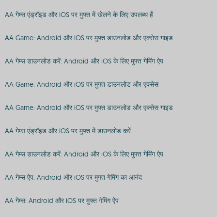
AA गेम्स एंड्रॉइड और iOS पर मुफ्त में खेलने के लिए उपलब्ध हैं
AA Game: Android और iOS पर मुफ्त डाउनलोड और एक्सेस गाइड
AA गेम्स डाउनलोड करें: Android और iOS के लिए मुफ्त गेमिंग ऐप
AA Game: Android और iOS पर मुफ्त डाउनलोड और एक्सेस
AA Game: Android और iOS पर मुफ्त डाउनलोड और एक्सेस गाइड
AA गेम्स एंड्रॉइड और iOS पर मुफ्त में डाउनलोड करें
AA गेम्स डाउनलोड करें: Android और iOS के लिए मुफ्त गेमिंग ऐप
AA गेम्स ऐप: Android और iOS पर मुफ्त गेमिंग का आनंद
AA गेम्स: Android और iOS पर मुफ्त गेमिंग ऐप