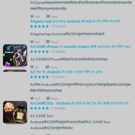
AAGameमोबाइलसंस्करणलेशक्तिशालीग्राफिक्सरसहजनियन्त्रणकोसाथएकरोमा
ञ्चकगेमिङअनुभवप्रदानगर्दछ
468
Reply
AAgame App डाउनलोड: Android और iOS के लिए गेमिंग प्लेटफॉर्म
1771064423
AAgameApp:AndroidऔरiOSपरमुफ्तगेमडाउनलोडकरें
828
Reply
AA.GAME iPhone पर Genshin Impact APK डाउनलोड और गेमिंग गाइड
1771846782
AA.GAMEपरiPhoneकेलिएAPKडाउनलोडऔरइंस्टॉलगाइड
351
Reply
AA गेम्स ऐप: Android और iOS पर मुफ्त गेमिंग का आनंद
1772259741
AAगेम्स:AndroidऔरiOSपरमुफ्तगेमिंगकाअनुभवAAगेम्सएंड्रॉइडऔरiOSपरमुफ्त
मेंखेलनेकेलिएडाउनलोडक
649
Reply
AA.GAME:Stor - Android और iOS के लिए ऐप्स और APK डाउनलोड करें
1772319090
AA.GAME:Stor-
AndroidऔरiOSकेलिएमुफ्तऐपडाउनलोडकरेंAA.GAME:Stor-
AndroidऔरiOSपरमुफ्तगेम्सडाउ