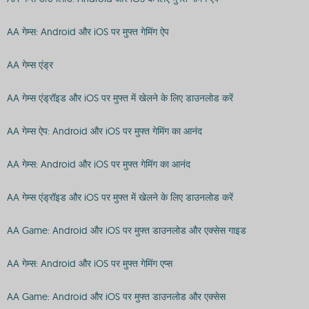
AA गेम्स: Android और iOS पर मुफ्त गेमिंग ऐप
AA गेम्स एंड्र
AA गेम्स एंड्रॉइड और iOS पर मुफ्त में खेलने के लिए डाउनलोड करें
AA गेम्स ऐप: Android और iOS पर मुफ्त गेमिंग का आनंद
AA गेम्स: Android और iOS पर मुफ्त गेमिंग का आनंद
AA गेम्स एंड्रॉइड और iOS पर मुफ्त में खेलने के लिए डाउनलोड करें
AA Game: Android और iOS पर मुफ्त डाउनलोड और एक्सेस गाइड
AA गेम्स: Android और iOS पर मुफ्त गेमिंग एप्स
AA Game: Android और iOS पर मुफ्त डाउनलोड और एक्सेस