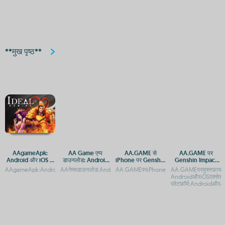
**मुख पृष्ठ**
AAgameApk:
AA Game एप्प
AA.GAME से
AA.GAME पर
Android और iOS के
डाउनलोड: Android
iPhone पर Genshin
Genshin Impact
लिए मुफ्त गेम डाउनलोड
और iOS पर मुफ्त गेमिंग
Impact APK
APK डाउनलोड करें:
AAgameApk:AndroidऔरiOSकेलिएगेमिंगऐप्सकामुफ्तडाउनलोडAAgameApk:AndroidऔरiOSकेलि
AAगेम्सडाउनलोड:AndroidऔरiOSपरमुफ्तगेमिंगएप्सAAगेम्स:AndroidऔरiO
AA.GAMEपरiPhoneकेलिएAndroidऐप्सकैसेड
AA.GAMEपरमुफ्तफ़ायर
डाउनलोड और इंस्टॉल
Android और iOS
AndroidऔरiOSएक्स
गाइड
एक्सेस
प्लेटफ़ॉर्म:Androidऔर