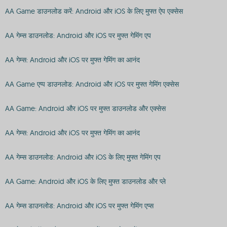
AA Game डाउनलोड करें: Android और iOS के लिए मुफ्त ऐप एक्सेस
AA गेम्स डाउनलोड: Android और iOS पर मुफ्त गेमिंग एप
AA गेम्स: Android और iOS पर मुफ्त गेमिंग का आनंद
AA Game एप्प डाउनलोड: Android और iOS पर मुफ्त गेमिंग एक्सेस
AA Game: Android और iOS पर मुफ्त डाउनलोड और एक्सेस
AA गेम्स: Android और iOS पर मुफ्त गेमिंग का आनंद
AA गेम्स डाउनलोड: Android और iOS के लिए मुफ्त गेमिंग एप
AA Game: Android और iOS के लिए मुफ्त डाउनलोड और प्ले
AA गेम्स डाउनलोड: Android और iOS पर मुफ्त गेमिंग एप्स