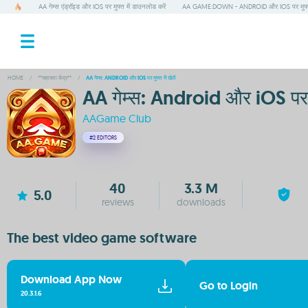
AA गेम्स एंड्रॉइड और IOS पर मुफ्त में डाउनलोड करें
AA GAME:DOWN - ANDROID और IOS पर मुफ्
HOME
/
**सहायता केंद्र**
/
AA गेम्स: ANDROID और IOS पर मुफ्त में खेलें
AA गेम्स: Android और iOS पर मुफ
AAGame Club
#2
EDITORS
40
3.3 M
5.0
reviews
downloads
The best video game software
Download App Now
Go to Login
20.3.1.6