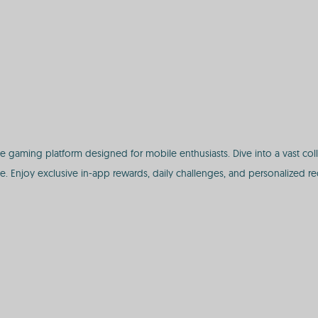
e gaming platform designed for mobile enthusiasts. Dive into a vast co
ce. Enjoy exclusive in-app rewards, daily challenges, and personalized