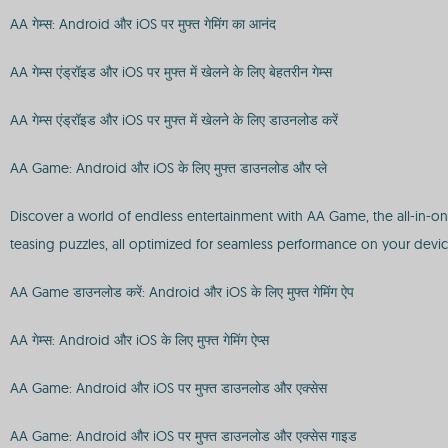
AA गेम्स: Android और iOS पर मुफ्त गेमिंग का आनंद
AA गेम्स एंड्रॉइड और iOS पर मुफ्त में खेलने के लिए बेहतरीन गेम्स
AA गेम्स एंड्रॉइड और iOS पर मुफ्त में खेलने के लिए डाउनलोड करें
AA Game: Android और iOS के लिए मुफ्त डाउनलोड और प्ले
Discover a world of endless entertainment with AA Game, the all-in-on
teasing puzzles, all optimized for seamless performance on your devi
AA Game डाउनलोड करें: Android और iOS के लिए मुफ्त गेमिंग ऐप
AA गेम्स: Android और iOS के लिए मुफ्त गेमिंग ऐप्स
AA Game: Android और iOS पर मुफ्त डाउनलोड और एक्सेस
AA Game: Android और iOS पर मुफ्त डाउनलोड और एक्सेस गाइड