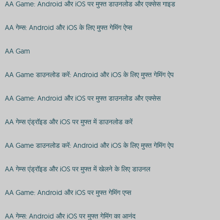
AA Game: Android और iOS पर मुफ्त डाउनलोड और एक्सेस गाइड
AA गेम्स: Android और iOS के लिए मुफ्त गेमिंग ऐप्स
AA Gam
AA Game डाउनलोड करें: Android और iOS के लिए मुफ्त गेमिंग ऐप
AA Game: Android और iOS पर मुफ्त डाउनलोड और एक्सेस
AA गेम्स एंड्रॉइड और iOS पर मुफ्त में डाउनलोड करें
AA Game डाउनलोड करें: Android और iOS के लिए मुफ्त गेमिंग ऐप
AA गेम्स एंड्रॉइड और iOS पर मुफ्त में खेलने के लिए डाउनल
AA Game: Android और iOS पर मुफ्त गेमिंग एप्स
AA गेम्स: Android और iOS पर मुफ्त गेमिंग का आनंद