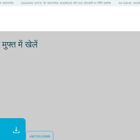
त डाउनलोड
AAGAME OFFIC ऐप डाउनलोड: ANDROID और IOS प्लेटफ़ॉर्म पर गेमिंग एक्सेस
AA GAME: ANDRO
्त में खेलें
>GO TO LOGIN