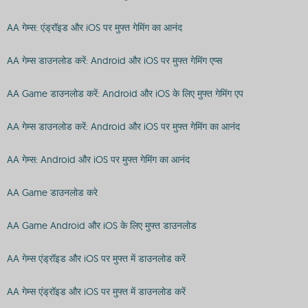
AA गेम्स: एंड्रॉइड और iOS पर मुफ्त गेमिंग का आनंद
AA गेम्स डाउनलोड करें: Android और iOS पर मुफ्त गेमिंग एप्स
AA Game डाउनलोड करें: Android और iOS के लिए मुफ्त गेमिंग एप
AA गेम्स डाउनलोड करें: Android और iOS पर मुफ्त गेमिंग का आनंद
AA गेम्स: Android और iOS पर मुफ्त गेमिंग का आनंद
AA Game डाउनलोड करे
AA Game Android और iOS के लिए मुफ्त डाउनलोड
AA गेम्स एंड्रॉइड और iOS पर मुफ्त में डाउनलोड करें
AA गेम्स एंड्रॉइड और iOS पर मुफ्त में डाउनलोड करें