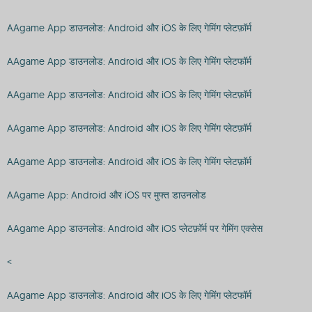
AAgame App डाउनलोड: Android और iOS के लिए गेमिंग प्लेटफ़ॉर्म
AAgame App डाउनलोड: Android और iOS के लिए गेमिंग प्लेटफॉर्म
AAgame App डाउनलोड: Android और iOS के लिए गेमिंग प्लेटफ़ॉर्म
AAgame App डाउनलोड: Android और iOS के लिए गेमिंग प्लेटफ़ॉर्म
AAgame App डाउनलोड: Android और iOS के लिए गेमिंग प्लेटफ़ॉर्म
AAgame App: Android और iOS पर मुफ्त डाउनलोड
AAgame App डाउनलोड: Android और iOS प्लेटफ़ॉर्म पर गेमिंग एक्सेस
<
AAgame App डाउनलोड: Android और iOS के लिए गेमिंग प्लेटफॉर्म