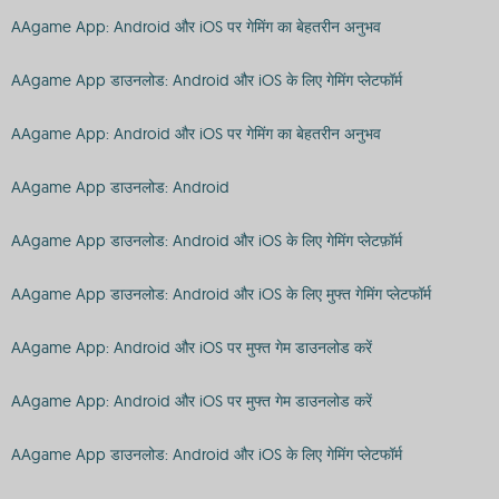
AAgame App: Android और iOS पर गेमिंग का बेहतरीन अनुभव
AAgame App डाउनलोड: Android और iOS के लिए गेमिंग प्लेटफॉर्म
AAgame App: Android और iOS पर गेमिंग का बेहतरीन अनुभव
AAgame App डाउनलोड: Android
AAgame App डाउनलोड: Android और iOS के लिए गेमिंग प्लेटफ़ॉर्म
AAgame App डाउनलोड: Android और iOS के लिए मुफ्त गेमिंग प्लेटफॉर्म
AAgame App: Android और iOS पर मुफ्त गेम डाउनलोड करें
AAgame App: Android और iOS पर मुफ्त गेम डाउनलोड करें
AAgame App डाउनलोड: Android और iOS के लिए गेमिंग प्लेटफॉर्म