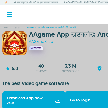
AA गेम्स एंड्रॉइड और IOS पर मुफ्त में डाउनलोड करें
AA GAME:DOWN - ANDROID और IOS पर मुफ्
HOME
/
**मुख पृष्ठ**
/
AAGAME APP डाउनलोड: ANDROID और IOS के लिए गेमिंग प्लेटफ़ॉर्म
AAgame App डाउनलोड: Android 
AAGame Club
#2
EDITORS
40
3.3 M
5.0
reviews
downloads
The best video game software
Download App Now
Go to Login
20.3.1.6