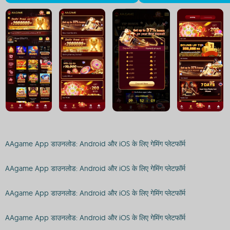
AAgame App डाउनलोड: Android और iOS के लिए गेमिंग प्लेटफॉर्म
AAgame App डाउनलोड: Android और iOS के लिए गेमिंग प्लेटफ़ॉर्म
AAgame App डाउनलोड: Android और iOS के लिए गेमिंग प्लेटफॉर्म
AAgame App डाउनलोड: Android और iOS के लिए गेमिंग प्लेटफॉर्म