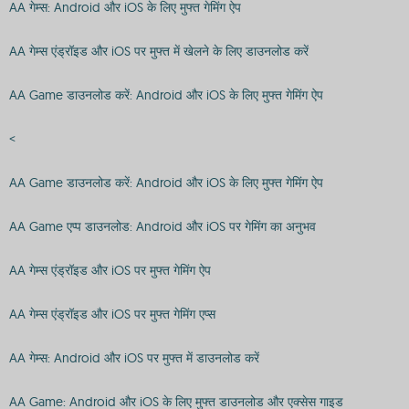
AA गेम्स: Android और iOS के लिए मुफ्त गेमिंग ऐप
AA गेम्स एंड्रॉइड और iOS पर मुफ्त में खेलने के लिए डाउनलोड करें
AA Game डाउनलोड करें: Android और iOS के लिए मुफ्त गेमिंग ऐप
<
AA Game डाउनलोड करें: Android और iOS के लिए मुफ्त गेमिंग ऐप
AA Game एप्प डाउनलोड: Android और iOS पर गेमिंग का अनुभव
AA गेम्स एंड्रॉइड और iOS पर मुफ्त गेमिंग ऐप
AA गेम्स एंड्रॉइड और iOS पर मुफ्त गेमिंग एप्स
AA गेम्स: Android और iOS पर मुफ्त में डाउनलोड करें
AA Game: Android और iOS के लिए मुफ्त डाउनलोड और एक्सेस गाइड