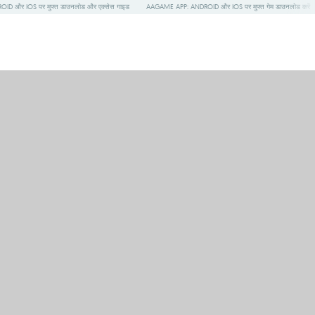
ID और IOS पर मुफ्त डाउनलोड और एक्सेस गाइड
AAGAME APP: ANDROID और IOS पर मुफ्त गेम डाउनलोड करें