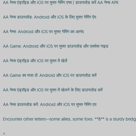
AA गेम्स एंड्रॉइड और iOS पर मुफ्त गेमिंग एप्स | डाउनलोड करें AA गेम्स APK
AA गेम्स डाउनलोड: Android और iOS के लिए मुफ्त गेमिंग ऐप
AA गेम्स: Android और iOS पर मुफ्त गेमिंग का आनंद
AA Game: Android और iOS पर मुफ्त डाउनलोड और एक्सेस गाइड
AA गेम्स एंड्रॉइड और iOS पर मुफ्त में खेलें
AA Game का मजा लें: Android और iOS पर डाउनलोड करें
AA गेम्स एंड्रॉइड और iOS पर मुफ्त में खेलने के लिए डाउनलोड करें
AA गेम्स डाउनलोड करें: Android और iOS पर मुफ्त गेमिंग एप
Encounter other letters—some allies, some foes. **B** is a sturdy bridge
<