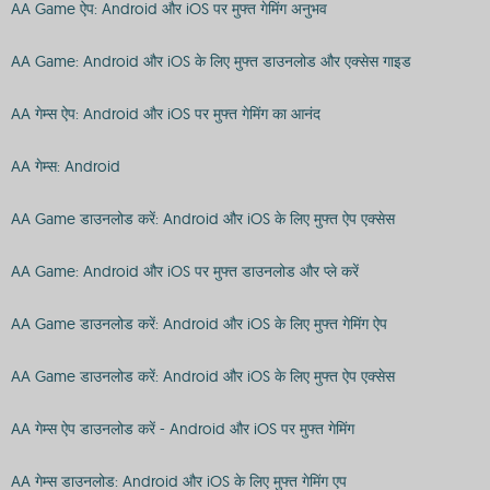
AA Game ऐप: Android और iOS पर मुफ्त गेमिंग अनुभव
AA Game: Android और iOS के लिए मुफ्त डाउनलोड और एक्सेस गाइड
AA गेम्स ऐप: Android और iOS पर मुफ्त गेमिंग का आनंद
AA गेम्स: Android
AA Game डाउनलोड करें: Android और iOS के लिए मुफ्त ऐप एक्सेस
AA Game: Android और iOS पर मुफ्त डाउनलोड और प्ले करें
AA Game डाउनलोड करें: Android और iOS के लिए मुफ्त गेमिंग ऐप
AA Game डाउनलोड करें: Android और iOS के लिए मुफ्त ऐप एक्सेस
AA गेम्स ऐप डाउनलोड करें - Android और iOS पर मुफ्त गेमिंग
AA गेम्स डाउनलोड: Android और iOS के लिए मुफ्त गेमिंग एप