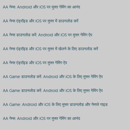
AA गेम्स: Android और iOS पर मुफ्त गेमिंग का आनंद
AA गेम्स एंड्रॉइड और iOS पर मुफ्त में डाउनलोड करें
AA गेम्स डाउनलोड करें: Android और iOS पर मुफ्त गेमिंग ऐप
AA गेम्स एंड्रॉइड और iOS पर मुफ्त में खेलने के लिए डाउनलोड करें
AA गेम्स एंड्रॉइड और iOS पर मुफ्त गेमिंग ऐप
AA Game डाउनलोड करें: Android और iOS के लिए मुफ्त गेमिंग ऐप
AA Game डाउनलोड करें: Android और iOS के लिए मुफ्त गेमिंग ऐप
AA Game: Android और iOS के लिए मुफ्त डाउनलोड और गेमप्ले गाइड
AA गेम्स: Android और iOS पर मुफ्त गेमिंग का आनंद