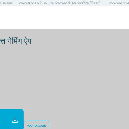
त डाउनलोड
AAGAME OFFIC ऐप डाउनलोड: ANDROID और IOS प्लेटफ़ॉर्म पर गेमिंग एक्सेस
AA GAME: ANDRO
त गेमिंग ऐप
>GO TO LOGIN