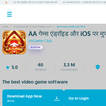
AA गेम्स एंड्रॉइड और IOS पर मुफ्त में डाउनलोड करें
AA GAME:DOWN - ANDROID और IOS पर मुफ्
HOME
/
【AAGAME CLUB】 पर आधारित नौ वेबसाइट अनुभाग:
/
AA गेम्स एंड्रॉइड और IOS पर मुफ्त गेमिंग ऐप
AA गेम्स एंड्रॉइड और iOS पर मुफ्
AAGame Club
#2
EDITORS
40
3.3 M
5.0
reviews
downloads
The best video game software
Download App Now
Go to Login
20.3.1.6