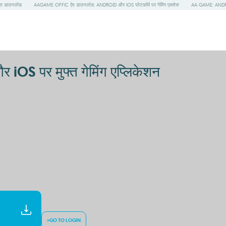
त डाउनलोड
AAGAME OFFIC ऐप डाउनलोड: ANDROID और IOS प्लेटफ़ॉर्म पर गेमिंग एक्सेस
AA GAME: ANDRO
OS पर मुफ्त गेमिंग एप्लिकेशन
>GO TO LOGIN