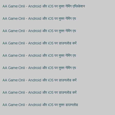
AA Game:Onli - Android और iOS पर मुफ्त गेमिंग एप्लिकेशन
AA Game:Onli - Android और iOS पर मुफ्त गेमिंग एप
AA Game:Onli - Android और iOS पर मुफ्त गेमिंग एप
AA Game:Onli - Android और iOS पर डाउनलोड करें
AA Game:Onli - Android और iOS पर मुफ्त गेमिंग एप
AA Game:Onli - Android और iOS पर मुफ्त गेमिंग एप
AA Game:Onli - Android और iOS पर डाउनलोड करें
AA Game:Onli - Android और iOS पर डाउनलोड करें
AA Game:Onli - Android और iOS पर मुफ्त डाउनलोड