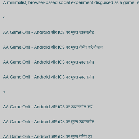
A minimalist, browser-based social experiment disguised as a game. You
<
AA Game:Onli - Android और iOS पर मुफ्त डाउनलोड
AA Game:Onli - Android और iOS पर मुफ्त गेमिंग एप्लिकेशन
AA Game:Onli - Android और iOS पर मुफ्त डाउनलोड
AA Game:Onli - Android और iOS पर मुफ्त डाउनलोड
<
AA Game:Onli - Android और iOS पर डाउनलोड करें
AA Game:Onli - Android और iOS पर मुफ्त डाउनलोड
AA Game:Onli - Android और iOS पर मुफ्त गेमिंग एप