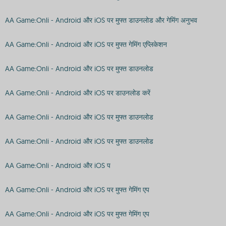
AA Game:Onli - Android और iOS पर मुफ्त डाउनलोड और गेमिंग अनुभव
AA Game:Onli - Android और iOS पर मुफ्त गेमिंग एप्लिकेशन
AA Game:Onli - Android और iOS पर मुफ्त डाउनलोड
AA Game:Onli - Android और iOS पर डाउनलोड करें
AA Game:Onli - Android और iOS पर मुफ्त डाउनलोड
AA Game:Onli - Android और iOS पर मुफ्त डाउनलोड
AA Game:Onli - Android और iOS प
AA Game:Onli - Android और iOS पर मुफ्त गेमिंग एप
AA Game:Onli - Android और iOS पर मुफ्त गेमिंग एप