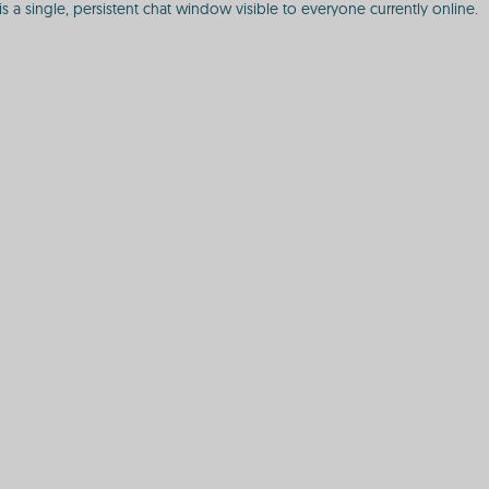
 a single, persistent chat window visible to everyone currently online.