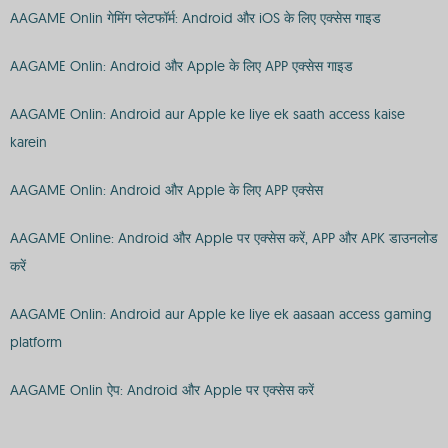
AAGAME Onlin गेमिंग प्लेटफॉर्म: Android और iOS के लिए एक्सेस गाइड
AAGAME Onlin: Android और Apple के लिए APP एक्सेस गाइड
AAGAME Onlin: Android aur Apple ke liye ek saath access kaise
karein
AAGAME Onlin: Android और Apple के लिए APP एक्सेस
AAGAME Online: Android और Apple पर एक्सेस करें, APP और APK डाउनलोड
करें
AAGAME Onlin: Android aur Apple ke liye ek aasaan access gaming
platform
AAGAME Onlin ऐप: Android और Apple पर एक्सेस करें