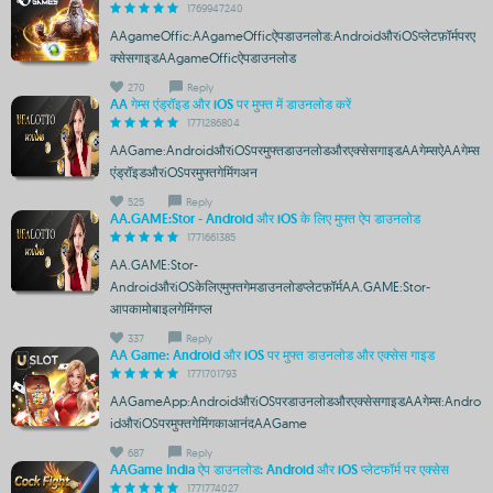
1769947240
AAgameOffic:AAgameOfficऐपडाउनलोड:AndroidऔरiOSप्लेटफ़ॉर्मपरए
क्सेसगाइडAAgameOfficऐपडाउनलोड
270
Reply
AA गेम्स एंड्रॉइड और iOS पर मुफ्त में डाउनलोड करें
1771286804
AAGame:AndroidऔरiOSपरमुफ्तडाउनलोडऔरएक्सेसगाइडAAगेम्सऐAAगेम्स
एंड्रॉइडऔरiOSपरमुफ्तगेमिंगअन
525
Reply
AA.GAME:Stor - Android और iOS के लिए मुफ्त ऐप डाउनलोड
1771661385
AA.GAME:Stor-
AndroidऔरiOSकेलिएमुफ्तगेमडाउनलोडप्लेटफ़ॉर्मAA.GAME:Stor-
आपकामोबाइलगेमिंगप्ल
337
Reply
AA Game: Android और iOS पर मुफ्त डाउनलोड और एक्सेस गाइड
1771701793
AAGameApp:AndroidऔरiOSपरडाउनलोडऔरएक्सेसगाइडAAगेम्स:Andro
idऔरiOSपरमुफ्तगेमिंगकाआनंदAAGame
687
Reply
AAGame India ऐप डाउनलोड: Android और iOS प्लेटफॉर्म पर एक्सेस
1771774027