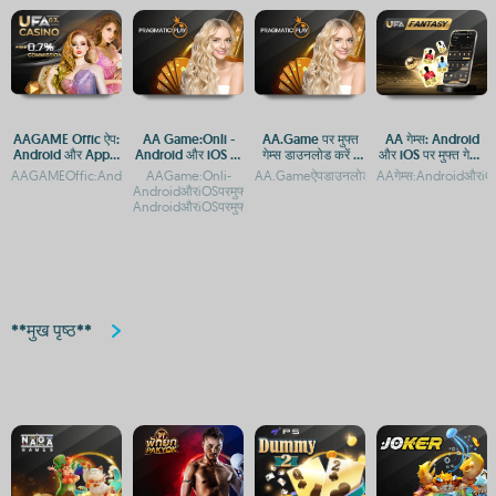
AAGAME Offic ऐप:
AA Game:Onli -
AA.Game पर मुफ्त
AA गेम्स: Android
Android और Apple
Android और iOS पर
गेम्स डाउनलोड करें -
और iOS पर मुफ्त गेमिंग
पर डाउनलोड करें
मुफ्त गेमिंग एप
Android और iOS के
का आनंद
AAGAMEOffic:AndroidऔरiOSपरमुफ्तगेमिंगएक्सेसAAGAMEOfficऐप:AndroidऔरAppleडिवाइ
AAGame:Onli-
AA.Gameऐपडाउनलोड:AndroidऔरiOSप्लेटफ़ॉर्म
AAगेम्स:AndroidऔरiOSप
लिए APK एक्सेस
AndroidऔरiOSपरमुफ्तगेमिंगएपAAGame:Onli-
AndroidऔरiOSपरमुफ्तगेमिंगएपAAGame:Onl
**मुख पृष्ठ**