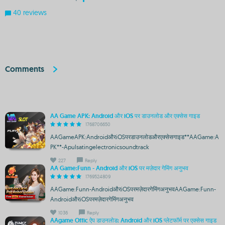
40 reviews
Comments
AA Game APK: Android और iOS पर डाउनलोड और एक्सेस गाइड
1768706650
AAGameAPK:AndroidऔरiOSपरडाउनलोडऔरएक्सेसगाइड**AAGame:A
PK**-Apulsatingelectronicsoundtrack
227
Reply
AA Game:Funn - Android और iOS पर मज़ेदार गेमिंग अनुभव
1769524809
AAGame:Funn-AndroidऔरiOSपरमज़ेदारगेमिंगअनुभवAAGame:Funn-
AndroidऔरiOSपरमज़ेदारगेमिंगअनुभव
1036
Reply
AAgame Offic ऐप डाउनलोड: Android और iOS प्लेटफॉर्म पर एक्सेस गाइड