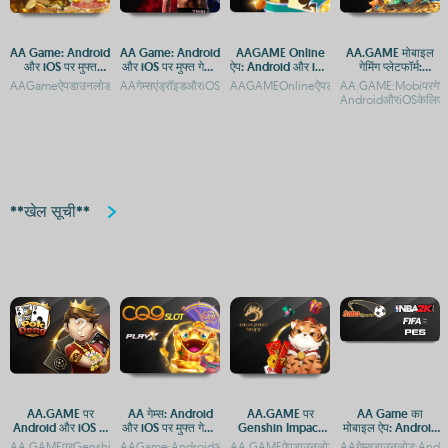
AA Game: Android
AA Game: Android
AAGAME Online
AA.GAME मोबाइल
और iOS पर मुफ्त
और iOS पर मुफ्त गेमिंग
ऐप: Android और iOS
गेमिंग प्लेटफॉर्म:
डाउनलोड और एक्सेस
एप्स
पर डाउनलोड करें
Android और iOS पर
AAGameऐपडाउनलोड:AndroidऔरiOSपरमुफ्तगेमिंगएक्सेसAAगेम्स:AndroidऔरiOSकेलिएमुफ्तगेमिं
AAगेम्सएंड्रॉइडऔरiOSपरमुफ्तगेमिंगकाआनंदAAGame:AndroidऔरiOSकेलि
AAGAMEOnlineऐपडाउनलोड:AndroidऔरiOSप्ल
AA.GAME:Mobiपरगेमिंग
एक्सेस गाइड
AndroidऔरiOSकेलिएएक्
**खेल सूची**
AA.GAME पर
AA गेम्स: Android
AA.GAME पर
AA Game का
Android और iOS के
और iOS पर मुफ्त गेमिंग
Genshin Impact
मोबाइल ऐप: Android
लिए ऐप्स और APK
का आनंद
APK डाउनलोड और
और iOS पर डाउनलोड
AA.GAMEपरGenshinImpactAPKडाउनलोडकरें-
AAGame:AndroidऔरiOSपरमुफ्तगेमिंगऐप्सकासंग्रहAAGame:Androidऔ
AA.GAMEऐपडाउनलोडगाइड:AndroidऔरiOSप्ले
AAगेम्सडाउनलोड:Andro