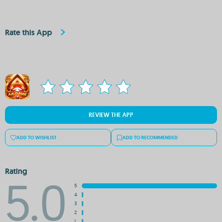
Rate this App
REVIEW THE APP
ADD TO WISHLIST
ADD TO RECOMMENDED
Rating
5.0
5
4
3
2
1