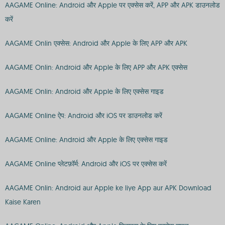
AAGAME Online: Android और Apple पर एक्सेस करें, APP और APK डाउनलोड
करें
AAGAME Onlin एक्सेस: Android और Apple के लिए APP और APK
AAGAME Onlin: Android और Apple के लिए APP और APK एक्सेस
AAGAME Onlin: Android और Apple के लिए एक्सेस गाइड
AAGAME Online ऐप: Android और iOS पर डाउनलोड करें
AAGAME Online: Android और Apple के लिए एक्सेस गाइड
AAGAME Online प्लेटफ़ॉर्म: Android और iOS पर एक्सेस करें
AAGAME Onlin: Android aur Apple ke liye App aur APK Download
Kaise Karen