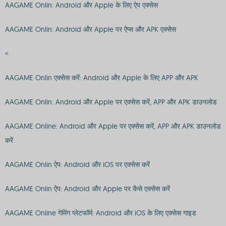
AAGAME Onlin: Android और Apple के लिए ऐप एक्सेस
AAGAME Onlin: Android और Apple पर ऐप्स और APK एक्सेस
<
AAGAME Onlin एक्सेस करें: Android और Apple के लिए APP और APK
AAGAME Onlin: Android और Apple पर एक्सेस करें, APP और APK डाउनलोड
AAGAME Online: Android और Apple पर एक्सेस करें, APP और APK डाउनलोड
करें
AAGAME Onlin ऐप: Android और iOS पर एक्सेस करें
AAGAME Onlin ऐप: Android और Apple पर कैसे एक्सेस करें
AAGAME Online गेमिंग प्लेटफॉर्म: Android और iOS के लिए एक्सेस गाइड