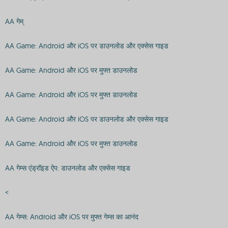
AA गेम्
AA Game: Android और iOS पर डाउनलोड और एक्सेस गाइड
AA Game: Android और iOS पर मुफ्त डाउनलोड
AA Game: Android और iOS पर मुफ्त डाउनलोड
AA Game: Android और iOS पर डाउनलोड और एक्सेस गाइड
AA Game: Android और iOS पर मुफ्त डाउनलोड
AA गेम्स एंड्रॉइड ऐप: डाउनलोड और एक्सेस गाइड
<
AA गेम्स: Android और iOS पर मुफ्त गेम्स का आनंद