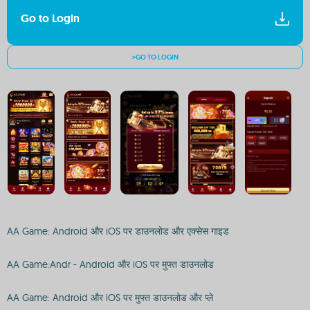
Go to Login
>GO TO LOGIN
AA Game: Android और iOS पर डाउनलोड और एक्सेस गाइड
AA Game:Andr - Android और iOS पर मुफ्त डाउनलोड
AA Game: Android और iOS पर मुफ्त डाउनलोड और प्ले