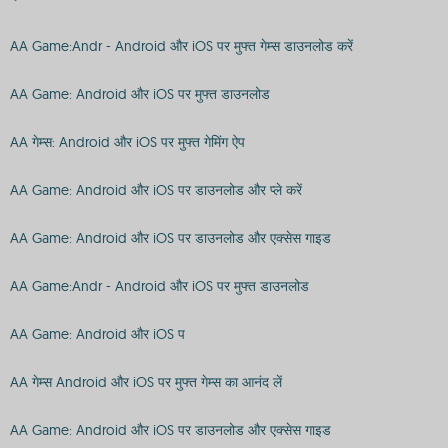
AA Game:Andr - Android और iOS पर मुफ्त गेम्स डाउनलोड करें
AA Game: Android और iOS पर मुफ्त डाउनलोड
AA गेम्स: Android और iOS पर मुफ्त गेमिंग ऐप
AA Game: Android और iOS पर डाउनलोड और प्ले करें
AA Game: Android और iOS पर डाउनलोड और एक्सेस गाइड
AA Game:Andr - Android और iOS पर मुफ्त डाउनलोड
AA Game: Android और iOS प
AA गेम्स Android और iOS पर मुफ्त गेम्स का आनंद लें
AA Game: Android और iOS पर डाउनलोड और एक्सेस गाइड