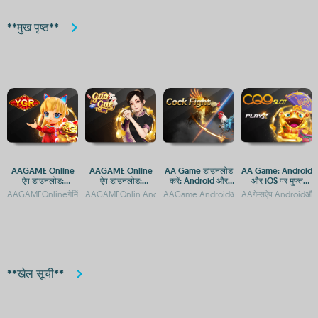
**मुख पृष्ठ**
AAGAME Online
AAGAME Online
AA Game डाउनलोड
AA Game: Android
ऐप डाउनलोड:
ऐप डाउनलोड:
करें: Android और
और iOS पर मुफ्त
Android और iOS
Android और iOS
iOS के लिए मुफ्त गेमिंग
डाउनलोड और एक्सेस
AAGAMEOnlineगेमिंगप्लेटफॉर्म:AndroidऔरiOSकेलिएएक्सेसगाइडAAGAMEOnlineGamingPl
AAGAMEOnlin:AndroidaurApplekeliyeAppaurAPKDownloadAAG
AAGame:AndroidऔरiOSपरमुफ्तडाउनलोडऔरएक्स
AAगेम्सऐप:AndroidऔरiO
प्लेटफ़ॉर्म गाइड
प्लेटफ़ॉर्म गाइड
ऐप
गाइड
**खेल सूची**