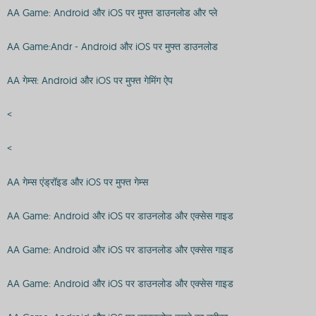
AA Game: Android और iOS पर मुफ्त डाउनलोड और प्ले
AA Game:Andr - Android और iOS पर मुफ्त डाउनलोड
AA गेम्स: Android और iOS पर मुफ्त गेमिंग ऐप
<
<
AA गेम्स एंड्रॉइड और iOS पर मुफ्त गेम्स
AA Game: Android और iOS पर डाउनलोड और एक्सेस गाइड
AA Game: Android और iOS पर डाउनलोड और एक्सेस गाइड
AA Game: Android और iOS पर डाउनलोड और एक्सेस गाइड