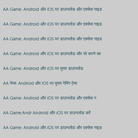
AA Game: Android और iOS पर डाउनलोड और एक्सेस गाइड
AA Game: Android और iOS पर डाउनलोड और एक्सेस गाइड
AA Game: Android और iOS पर डाउनलोड और एक्सेस गाइड
AA Game: Android और iOS पर डाउनलोड और प्ले करने का
AA Game: Android और iOS पर मुफ्त डाउनलोड
AA गेम्स: Android और iOS पर मुफ्त गेमिंग ऐप्स
AA Game: Android और iOS पर डाउनलोड और एक्सेस ग
AA Game:Andr Android और iOS पर डाउनलोड करें
AA Game: Android और iOS पर डाउनलोड और एक्सेस गाइड