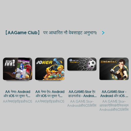
【AAGame Club】 पर आधारित नौ वेबसाइट अनुभाग:
AA गेम्स: Android
AA गेम्स ऐप: Android
AA.GAME:Stor ऐप
AA.GAME:Stor -
और iOS पर मुफ्त गेमिंग
और iOS पर मुफ्त गेमिंग
डाउनलोड - Android
Android और iOS के
एप्स
का आनंद
और iOS प्लेटफ़ॉर्म पर
लिए ऐप डाउनलोड गाइड
AAगेम्सएंड्रॉइडऔरiOSपरमुफ्तमेंखेलनेकेलिएडाउनलोडकरेंAAGameकैसेडाउनलोडकरें:AndroidऔरiO
AAगेम्सएंड्रॉइडऔरiOSपरमुफ्तमेंडाउनलोडकरेंAAगेम्स:AndroidऔरiOSपरम
AA.GAME:Stor-
AA.GAME:Stor-
एक्सेस
AndroidऔरiOSकेलिएऐप्सऔरAPKडाउनलोडकरें
आपकागेमिंगकंपैनियनएप
AndroidऔरiOSकेलिएम