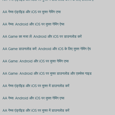
AA गेम्स एंड्रॉइड और iOS पर मुफ्त गेमिंग एप्स
AA गेम्स: Android और iOS पर मुफ्त गेमिंग ऐप्स
AA Game का मजा लें: Android और iOS पर डाउनलोड करें
AA Game डाउनलोड करें: Android और iOS के लिए मुफ्त गेमिंग ऐप
AA Game: Android और iOS पर मुफ्त गेमिंग एप्स
AA Game: Android और iOS पर मुफ्त डाउनलोड और एक्सेस गाइड
AA गेम्स एंड्रॉइड और iOS पर मुफ्त में डाउनलोड करें
AA गेम्स: Android और iOS पर मुफ्त गेमिंग एप्स
AA गेम्स एंड्रॉइड और iOS पर मुफ्त में डाउनलोड करें