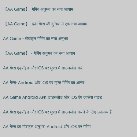
【AA Game】: गेमिंग अनुभव का नया आयाम
【AA Game】: इंडी गेम्स की दुनिया में एक नया आयाम
AA Game - मोबाइल गेमिंग का नया अनुभव
【AA Game】 - गेमिंग अनुभव का नया आयाम
AA गेम्स एंड्रॉइड और iOS पर मुफ्त में डाउनलोड करें
AA गेम्स: Android और iOS पर मुफ्त गेमिंग का आनंद
AA Game Android APK डाउनलोड और iOS ऐप एक्सेस गाइड
AA गेम्स एंड्रॉइड और iOS पर मुफ्त में डाउनलोड करने के लिए उपलब्ध हैं
AA गेम्स का मोबाइल अनुभव: Android और iOS पर गेमिंग