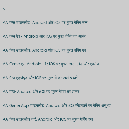
<
AA गेम्स डाउनलोड: Android और iOS पर मुफ्त गेमिंग एप्स
AA गेम्स ऐप - Android और iOS पर मुफ्त गेमिंग का आनंद
AA गेम्स डाउनलोड: Android और iOS पर मुफ्त गेमिंग एप
AA Game ऐप: Android और iOS पर मुफ्त डाउनलोड और एक्सेस
AA गेम्स एंड्रॉइड और iOS पर मुफ्त में डाउनलोड करें
AA गेम्स: Android और iOS पर मुफ्त गेमिंग का आनंद
AA Game App डाउनलोड: Android और iOS प्लेटफॉर्म पर गेमिंग अनुभव
AA गेम्स डाउनलोड करें: Android और iOS पर मुफ्त गेमिंग एप्स