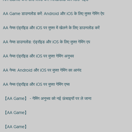
AA Game डाउनलोड करें: Android और iOS के लिए मुफ्त गेमिंग ऐप
AA गेम्स एंड्रॉइड और iOS पर मुफ्त में खेलने के लिए डाउनलोड करें
AA गेम्स डाउनलोड: एंड्रॉइड और iOS के लिए मुफ्त गेमिंग एप
AA गेम्स एंड्रॉइड और iOS पर मुफ्त गेमिंग अनुभव
AA गेम्स: Android और iOS पर मुफ्त गेमिंग का आनंद
AA गेम्स एंड्रॉइड और iOS पर मुफ्त गेमिंग एप्स
【AA Game】 - गेमिंग अनुभव को नई ऊंचाइयों पर ले जाना
【AA Game】
【AA Game】