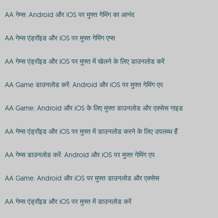
AA गेम्स: Android और iOS पर मुफ्त गेमिंग का आनंद
AA गेम्स एंड्रॉइड और iOS पर मुफ्त गेमिंग एप्स
AA गेम्स एंड्रॉइड और iOS पर मुफ्त में खेलने के लिए डाउनलोड करें
AA Game डाउनलोड करें: Android और iOS पर मुफ्त गेमिंग एप
AA Game: Android और iOS के लिए मुफ्त डाउनलोड और एक्सेस गाइड
AA गेम्स एंड्रॉइड और iOS पर मुफ्त में डाउनलोड करने के लिए उपलब्ध हैं
AA गेम्स डाउनलोड करें: Android और iOS पर मुफ्त गेमिंग एप
AA Game: Android और iOS पर मुफ्त डाउनलोड और एक्सेस
AA गेम्स एंड्रॉइड और iOS पर मुफ्त में डाउनलोड करें