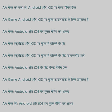
AA गेम्स का मज़ा लें: Android और iOS पर बेस्ट गेमिंग ऐप्स
AA Game Android और iOS पर मुफ्त डाउनलोड के लिए उपलब्ध है
AA गेम्स: Android और iOS पर मुफ्त गेमिंग का आनंद
AA गेम्स एंड्रॉइड और iOS पर मुफ्त में खेलने के लि
AA गेम्स एंड्रॉइड और iOS पर मुफ्त में खेलने के लिए डाउनलोड करें
AA गेम्स: Android और iOS के लिए बेस्ट गेमिंग ऐप्स
AA Game Android और iOS पर मुफ्त डाउनलोड के लिए उपलब्ध है
AA गेम्स: Android और iOS पर मुफ्त गेमिंग का आनंद
AA गेम्स ऐप: Android और iOS पर मुफ्त गेमिंग का आनंद