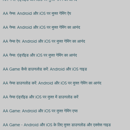
AA गेम्स: Android और iOS पर मुफ्त गेमिंग ऐप
AA गेम्स: Android और iOS पर मुफ्त गेमिंग का आनंद
AA गेम्स ऐप: Android और iOS पर मुफ्त गेमिंग का आनंद
AA गेम्स: एंड्रॉइड और iOS पर मुफ्त गेमिंग का आनंद
AA Game कैसे डाउनलोड करें: Android और iOS गाइड
AA गेम्स डाउनलोड करें: Android और iOS पर मुफ्त गेमिंग का आनंद
AA गेम्स एंड्रॉइड और iOS पर मुफ्त में डाउनलोड करें
AA Game: Android और iOS पर मुफ्त गेमिंग एप्स
AA Game - Android और iOS के लिए मुफ्त डाउनलोड और एक्सेस गाइड