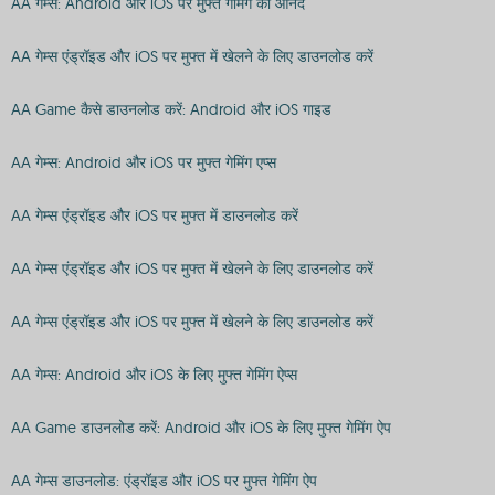
AA गेम्स: Android और iOS पर मुफ्त गेमिंग का आनंद
AA गेम्स एंड्रॉइड और iOS पर मुफ्त में खेलने के लिए डाउनलोड करें
AA Game कैसे डाउनलोड करें: Android और iOS गाइड
AA गेम्स: Android और iOS पर मुफ्त गेमिंग एप्स
AA गेम्स एंड्रॉइड और iOS पर मुफ्त में डाउनलोड करें
AA गेम्स एंड्रॉइड और iOS पर मुफ्त में खेलने के लिए डाउनलोड करें
AA गेम्स एंड्रॉइड और iOS पर मुफ्त में खेलने के लिए डाउनलोड करें
AA गेम्स: Android और iOS के लिए मुफ्त गेमिंग ऐप्स
AA Game डाउनलोड करें: Android और iOS के लिए मुफ्त गेमिंग ऐप
AA गेम्स डाउनलोड: एंड्रॉइड और iOS पर मुफ्त गेमिंग ऐप