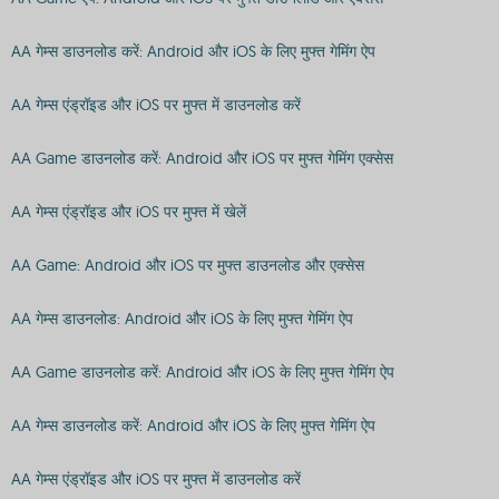
AA गेम्स डाउनलोड करें: Android और iOS के लिए मुफ्त गेमिंग ऐप
AA गेम्स एंड्रॉइड और iOS पर मुफ्त में डाउनलोड करें
AA Game डाउनलोड करें: Android और iOS पर मुफ्त गेमिंग एक्सेस
AA गेम्स एंड्रॉइड और iOS पर मुफ्त में खेलें
AA Game: Android और iOS पर मुफ्त डाउनलोड और एक्सेस
AA गेम्स डाउनलोड: Android और iOS के लिए मुफ्त गेमिंग ऐप
AA Game डाउनलोड करें: Android और iOS के लिए मुफ्त गेमिंग ऐप
AA गेम्स डाउनलोड करें: Android और iOS के लिए मुफ्त गेमिंग ऐप
AA गेम्स एंड्रॉइड और iOS पर मुफ्त में डाउनलोड करें