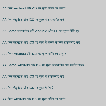
AA गेम्स: Android और iOS पर मुफ्त गेमिंग का आनंद
AA गेम्स एंड्रॉइड और iOS पर मुफ्त में डाउनलोड करें
AA Game डाउनलोड करें: Android और iOS पर मुफ्त गेमिंग एप
AA गेम्स एंड्रॉइड और iOS पर मुफ्त में खेलने के लिए डाउनलोड करें
AA गेम्स: Android और iOS पर मुफ्त गेमिंग का अनुभव
AA Game: Android और iOS पर मुफ्त डाउनलोड और एक्सेस गाइड
AA गेम्स एंड्रॉइड और iOS पर मुफ्त में डाउनलोड करें
AA गेम्स एंड्रॉइड और iOS पर मुफ्त गेमिंग ऐप
AA गेम्स: Android और iOS पर मुफ्त गेमिंग का आनंद