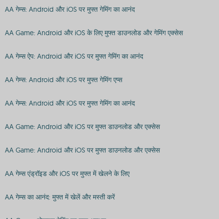
AA गेम्स: Android और iOS पर मुफ्त गेमिंग का आनंद
AA Game: Android और iOS के लिए मुफ्त डाउनलोड और गेमिंग एक्सेस
AA गेम्स ऐप: Android और iOS पर मुफ्त गेमिंग का आनंद
AA गेम्स: Android और iOS पर मुफ्त गेमिंग एप्स
AA गेम्स: Android और iOS पर मुफ्त गेमिंग का आनंद
AA Game: Android और iOS पर मुफ्त डाउनलोड और एक्सेस
AA Game: Android और iOS पर मुफ्त डाउनलोड और एक्सेस
AA गेम्स एंड्रॉइड और iOS पर मुफ्त में खेलने के लिए
AA गेम्स का आनंद: मुफ्त में खेलें और मस्ती करें