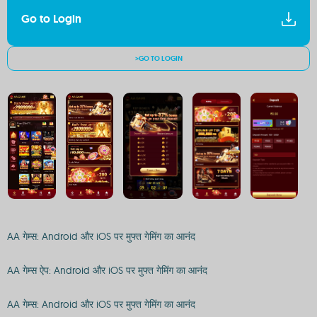
Go to Login
>GO TO LOGIN
AA गेम्स: Android और iOS पर मुफ्त गेमिंग का आनंद
AA गेम्स ऐप: Android और iOS पर मुफ्त गेमिंग का आनंद
AA गेम्स: Android और iOS पर मुफ्त गेमिंग का आनंद