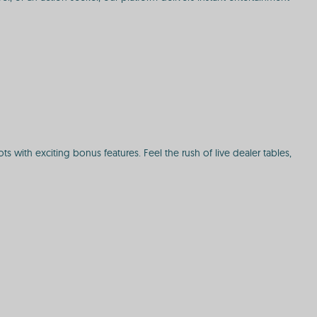
 with exciting bonus features. Feel the rush of live dealer tables,