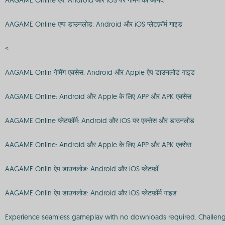
AAGAME Online ऐप: Android और iOS पर गेमिंग का आनंद
AAGAME Online एप्प डाउनलोड: Android और iOS प्लेटफ़ॉर्म गाइड
<
AAGAME Onlin गेमिंग एक्सेस: Android और Apple ऐप डाउनलोड गाइड
AAGAME Online: Android और Apple के लिए APP और APK एक्सेस
AAGAME Online प्लेटफ़ॉर्म: Android और iOS पर एक्सेस और डाउनलोड
AAGAME Online: Android और Apple के लिए APP और APK एक्सेस
AAGAME Onlin ऐप डाउनलोड: Android और iOS प्लेटफ़ॉ
AAGAME Onlin ऐप डाउनलोड: Android और iOS प्लेटफ़ॉर्म गाइड
Experience seamless gameplay with no downloads required. Challenge 