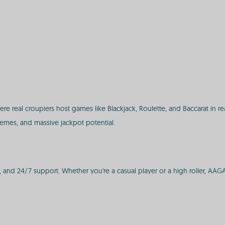
ere real croupiers host games like Blackjack, Roulette, and Baccarat in re
emes, and massive jackpot potential.
nd 24/7 support. Whether you're a casual player or a high roller, AAGAM