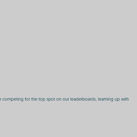
're competing for the top spot on our leaderboards, teaming up with