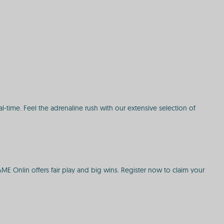
al-time. Feel the adrenaline rush with our extensive selection of
E Onlin offers fair play and big wins. Register now to claim your