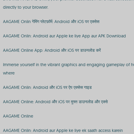
directly to your browser.
AAGAME Onlin गेमिंग प्लेटफ़ॉर्म: Android और iOS पर एक्सेस
AAGAME Onlin: Android aur Apple ke liye App aur APK Download
AAGAME Online App: Android और iOS पर डाउनलोड करें
Immerse yourself in the vibrant graphics and engaging gameplay of hund
where
AAGAME Onlin: Android और iOS पर ऐप एक्सेस गाइड
AAGAME Online: Android और iOS पर मुफ्त डाउनलोड और एक्से
AAGAME Online
AAGAME Onlin: Android aur Apple ke liye ek saath access karein