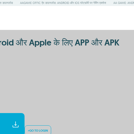
त डाउनलोड
AAGAME OFFIC ऐप डाउनलोड: ANDROID और IOS प्लेटफ़ॉर्म पर गेमिंग एक्सेस
AA GAME: ANDRO
roid और Apple के लिए APP और APK
>GO TO LOGIN