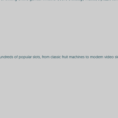
reds of popular slots, from classic fruit machines to modern video slots