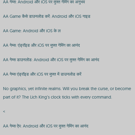
AA गेम्स: Android और iOS पर मुफ्त गेमिंग का अनुभव
AA Game कैसे डाउनलोड करें: Android और iOS गाइड
AA Game: Android और iOS के ल
AA गेम्स: एंड्रॉइड और iOS पर मुफ्त गेमिंग का आनंद
AA गेम्स डाउनलोड: Android और iOS पर मुफ्त गेमिंग का आनंद
AA गेम्स एंड्रॉइड और iOS पर मुफ्त में डाउनलोड करें
No graphics, yet infinite realms. Will you break the curse, or become
part of it? The Lich King’s clock ticks with every command.
<
AA गेम्स ऐप: Android और iOS पर मुफ्त गेमिंग का आनंद