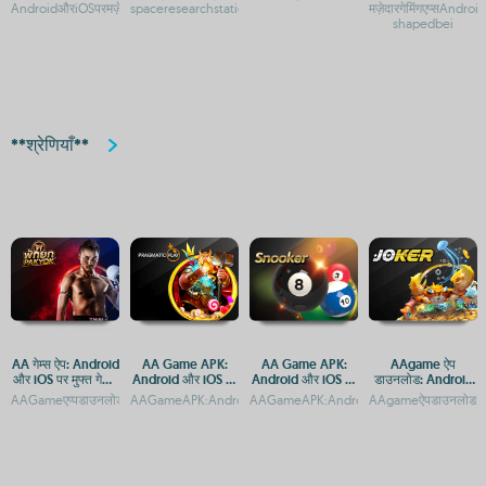
गेमिंग एक्सेस
AndroidऔरiOSपरमज़ेदारगेमिंगअनुभव
spaceresearchstationwithfragmentedmemories.Asan"E
मज़ेदारगेमिंगएप्सAnd
shapedbei
**श्रेणियाँ**
AA गेम्स ऐप: Android
AA Game APK:
AA Game APK:
AAgame ऐप
और iOS पर मुफ्त गेमिंग
Android और iOS पर
Android और iOS पर
डाउनलोड: Android
का आनंद
डाउनलोड करें
डाउनलोड करें
और iOS प्लेटफ़ॉर्म पर
AAGameएप्पडाउनलोड:AndroidऔरiOSपरमुफ्तगेमिंगएक्सेसAAGame:AndroidऔरiOSकेलिएमुफ्
AAGameAPK:AndroidऔरiOSपरडाउनलोडकरेंAAGameAPK:Android
AAGameAPK:AndroidऔरiOSपरडाउनलोडकरे
AAgameऐपडाउनलोड:And
गेमिंग एक्सेस