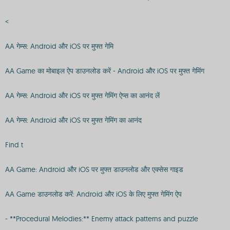
<
AA गेम्स: Android और iOS पर मुफ्त गेमि
AA Game का मोबाइल ऐप डाउनलोड करें - Android और iOS पर मुफ्त गेमिंग
AA गेम्स: Android और iOS पर मुफ्त गेमिंग ऐप्स का आनंद लें
AA गेम्स: Android और iOS पर मुफ्त गेमिंग का आनंद
Find t
AA Game: Android और iOS पर मुफ्त डाउनलोड और एक्सेस गाइड
AA Game डाउनलोड करें: Android और iOS के लिए मुफ्त गेमिंग ऐप
- **Procedural Melodies:** Enemy attack patterns and puzzle