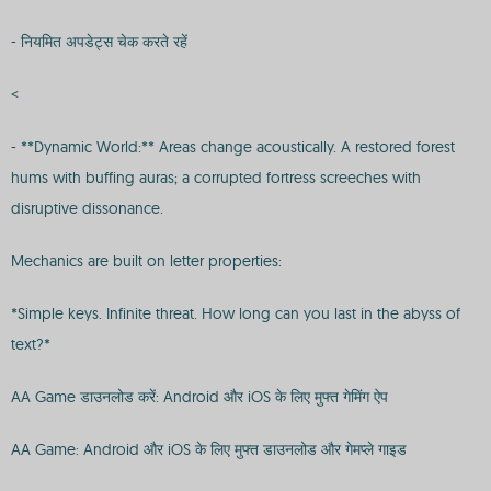
- नियमित अपडेट्स चेक करते रहें
<
- **Dynamic World:** Areas change acoustically. A restored forest
hums with buffing auras; a corrupted fortress screeches with
disruptive dissonance.
Mechanics are built on letter properties:
*Simple keys. Infinite threat. How long can you last in the abyss of
text?*
AA Game डाउनलोड करें: Android और iOS के लिए मुफ्त गेमिंग ऐप
AA Game: Android और iOS के लिए मुफ्त डाउनलोड और गेमप्ले गाइड