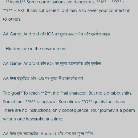
- **Avoid:** Some combinations are dangerous. **A** + **X** +
**E** = AXE. It can cut barriers, but may also sever your connection
to others.
AA Game: Android और iOS पर मुफ्त डाउनलोड और एक्सेस गाइड
- Hidden lore in the environment.
AA Game: Android और iOS पर मुफ्त डाउनलोड और एक्सेस
AA गेम्स एंड्रॉइड और iOS पर मुफ्त में डाउनलोड करें
The goal? To reach **Z**, the final character. But the alphabet shifts.
Sometimes **B** brings rain. Sometimes **Q** quiets the chaos.
There are no instructions, only consequence. Your journey is a poem
written one keystroke at a time.
AA गेम्स एप्प डाउनलोड: Android और iOS पर मुफ्त गेमिंग