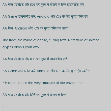
AA गेम्स एंड्रॉइड और iOS पर मुफ्त में खेलने के लिए डाउनलोड करें
AA Game डाउनलोड करें: Android और iOS के लिए मुफ्त गेमिंग ऐप
AA गेम्स: Android और iOS पर मुफ्त गेमिंग का आनंद
The trees are made of dense, curling text. A creature of shifting
glyphs blocks your way.
AA गेम्स एंड्रॉइड और iOS पर मुफ्त में डाउनलोड करें
AA Game डाउनलोड करें: Android और iOS के लिए मुफ्त ऐप एक्सेस
* Hidden lore in the very structure of the environment.
AA गेम्स एंड्रॉइड और iOS पर मुफ्त में खेलने के लिए
<