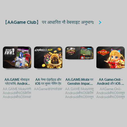
【AAGame Club】 पर आधारित नौ वेबसाइट अनुभाग:
AA.GAME मोबाइल
AA गेम्स एंड्रॉइड और
AA.GAME:Mobi पर
AA Game:Onli -
प्लेटफॉर्म: Android
iOS पर मुफ्त गेमिंग ऐप
Genshin Impact
Android और iOS पर
और iOS पर एक्सेस करें
APK डाउनलोड करें -
मुफ्त गेमिंग एप्प
AA.GAME:Mobiपरगेम्सडाउनलोडकरें-
AAGameडाउनलोडकरें:AndroidऔरiOSकेलिएमुफ्तगेमिंगऐपAAगेम्सएंड्रॉइड
AA.GAME:Mobiपरमुफ्तमेंगेमडाउनलोडकरें-
AAGame:Onli-
Android और iOS के
AndroidऔरiOSकेलिएमुफ्तAPPAA.GAME:Mobi-
AndroidऔरiOSकेलिएAA.GAME:Mobi-
AndroidऔरiOSपरमुफ्
लिए
AndroidऔरiOSपरआसानए
AndroidऔरiOSपरमुफ्तगे
AndroidऔरiOSपरमुफ्