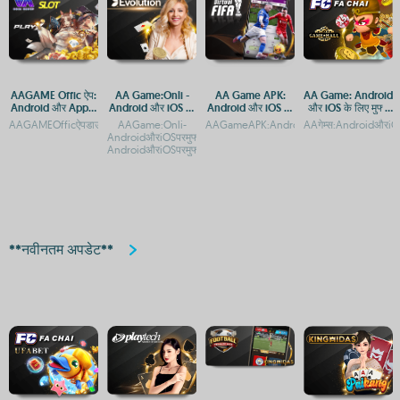
AAGAME Offic ऐप:
AA Game:Onli -
AA Game APK:
AA Game: Android
Android और Apple
Android और iOS पर
Android और iOS पर
और iOS के लिए मुफ्त
पर डाउनलोड करें
मुफ्त डाउनलोड
डाउनलोड करें
डाउनलोड और एक्सेस
AAGAMEOfficऐपडाउनलोड:AndroidऔरiOSप्लेटफ़ॉर्मगाइडAAGAMEOffic:AndroidऔरiOSकेल
AAGame:Onli-
AAGameAPK:AndroidऔरiOSपरडाउनलोडऔरए
AAगेम्स:AndroidऔरiOSक
गाइड
AndroidऔरiOSपरमुफ्तडाउनलोडAAGame:Onli-
AndroidऔरiOSपरमुफ्तडाउनलोडAAGame:Onli-
**नवीनतम अपडेट**