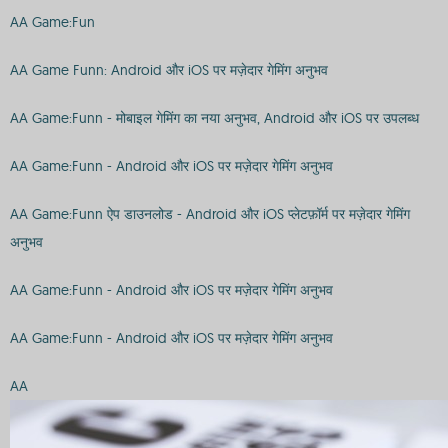
AA Game:Fun
AA Game Funn: Android और iOS पर मज़ेदार गेमिंग अनुभव
AA Game:Funn - मोबाइल गेमिंग का नया अनुभव, Android और iOS पर उपलब्ध
AA Game:Funn - Android और iOS पर मज़ेदार गेमिंग अनुभव
AA Game:Funn ऐप डाउनलोड - Android और iOS प्लेटफ़ॉर्म पर मज़ेदार गेमिंग
अनुभव
AA Game:Funn - Android और iOS पर मज़ेदार गेमिंग अनुभव
AA Game:Funn - Android और iOS पर मज़ेदार गेमिंग अनुभव
AA