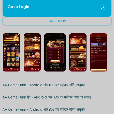
Go to Login
>GO TO LOGIN
AA Game:Funn - Android और iOS पर मज़ेदार गेमिंग अनुभव
AA Game:Funn ऐप - Android और iOS पर मज़ेदार गेम्स का संग्रह
AA Game:Funn - Android और iOS पर मज़ेदार गेमिंग अनुभव