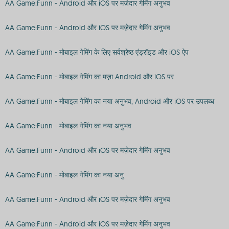
AA Game:Funn - Android और iOS पर मज़ेदार गेमिंग अनुभव
AA Game:Funn - Android और iOS पर मज़ेदार गेमिंग अनुभव
AA Game:Funn - मोबाइल गेमिंग के लिए सर्वश्रेष्ठ एंड्रॉइड और iOS ऐप
AA Game:Funn - मोबाइल गेमिंग का मज़ा Android और iOS पर
AA Game:Funn - मोबाइल गेमिंग का नया अनुभव, Android और iOS पर उपलब्ध
AA Game:Funn - मोबाइल गेमिंग का नया अनुभव
AA Game:Funn - Android और iOS पर मज़ेदार गेमिंग अनुभव
AA Game:Funn - मोबाइल गेमिंग का नया अनु
AA Game:Funn - Android और iOS पर मज़ेदार गेमिंग अनुभव
AA Game:Funn - Android और iOS पर मज़ेदार गेमिंग अनुभव