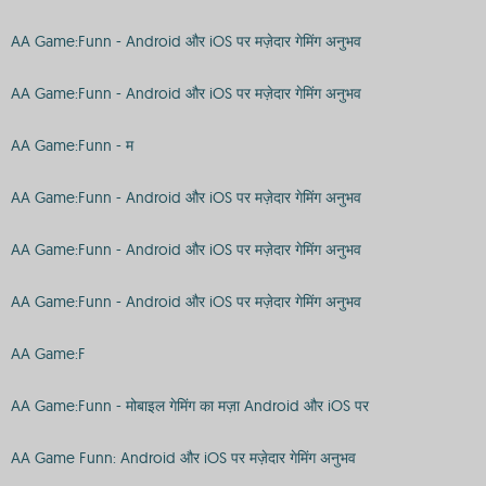
AA Game:Funn - Android और iOS पर मज़ेदार गेमिंग अनुभव
AA Game:Funn - Android और iOS पर मज़ेदार गेमिंग अनुभव
AA Game:Funn - म
AA Game:Funn - Android और iOS पर मज़ेदार गेमिंग अनुभव
AA Game:Funn - Android और iOS पर मज़ेदार गेमिंग अनुभव
AA Game:Funn - Android और iOS पर मज़ेदार गेमिंग अनुभव
AA Game:F
AA Game:Funn - मोबाइल गेमिंग का मज़ा Android और iOS पर
AA Game Funn: Android और iOS पर मज़ेदार गेमिंग अनुभव