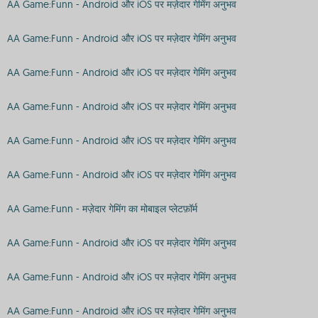
AA Game:Funn - Android और iOS पर मज़ेदार गेमिंग अनुभव
AA Game:Funn - Android और iOS पर मज़ेदार गेमिंग अनुभव
AA Game:Funn - Android और iOS पर मज़ेदार गेमिंग अनुभव
AA Game:Funn - Android और iOS पर मज़ेदार गेमिंग अनुभव
AA Game:Funn - Android और iOS पर मज़ेदार गेमिंग अनुभव
AA Game:Funn - Android और iOS पर मज़ेदार गेमिंग अनुभव
AA Game:Funn - मज़ेदार गेमिंग का मोबाइल प्लेटफ़ॉर्म
AA Game:Funn - Android और iOS पर मज़ेदार गेमिंग अनुभव
AA Game:Funn - Android और iOS पर मज़ेदार गेमिंग अनुभव
AA Game:Funn - Android और iOS पर मज़ेदार गेमिंग अनुभव