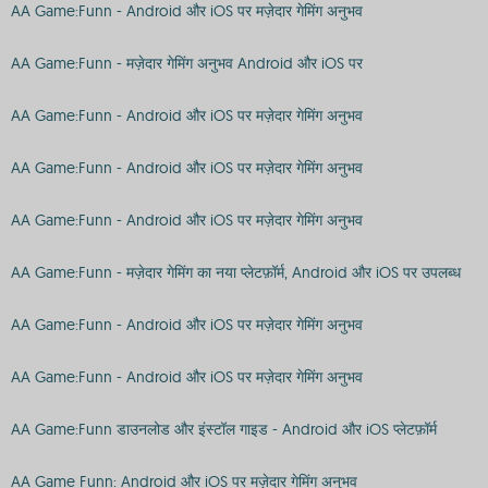
AA Game:Funn - Android और iOS पर मज़ेदार गेमिंग अनुभव
AA Game:Funn - मज़ेदार गेमिंग अनुभव Android और iOS पर
AA Game:Funn - Android और iOS पर मज़ेदार गेमिंग अनुभव
AA Game:Funn - Android और iOS पर मज़ेदार गेमिंग अनुभव
AA Game:Funn - Android और iOS पर मज़ेदार गेमिंग अनुभव
AA Game:Funn - मज़ेदार गेमिंग का नया प्लेटफ़ॉर्म, Android और iOS पर उपलब्ध
AA Game:Funn - Android और iOS पर मज़ेदार गेमिंग अनुभव
AA Game:Funn - Android और iOS पर मज़ेदार गेमिंग अनुभव
AA Game:Funn डाउनलोड और इंस्टॉल गाइड - Android और iOS प्लेटफ़ॉर्म
AA Game Funn: Android और iOS पर मज़ेदार गेमिंग अनुभव