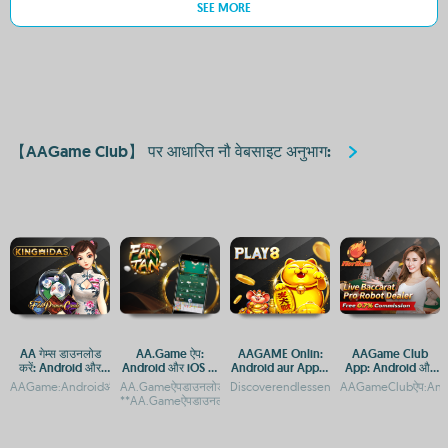
SEE MORE
【AAGame Club】 पर आधारित नौ वेबसाइट अनुभाग:
AA गेम्स डाउनलोड
AA.Game ऐप:
AAGAME Onlin:
AAGame Club
करें: Android और
Android और iOS पर
Android aur Apple
App: Android और
iOS के लिए मुफ्त एपीके
गेमिंग का बेहतरीन
ke liye App aur
iOS के लिए डाउनलोड
AAGame:AndroidऔAAगेम्सडाउनलोडकरें:AndroidऔरiOSपरमुफ्तगेमिंगएप
AA.Gameऐपडाउनलोड:AndroidऔरiOSप्लेटफ़ॉर्मपरगेमिंगएक्सेस**WhyPl
DiscoverendlessentertainmentatAAGAME
AAGameClubऐप:Andr
अनुभव
APK
गाइड
**AA.Gameऐपडाउनलोड:Andro