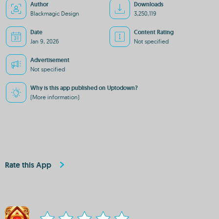
Author
Downloads
Blackmagic Design
3,250,119
Date
Content Rating
Jan 9, 2026
Not specified
Advertisement
Not specified
Why is this app published on Uptodown?
(More information)
Rate this App