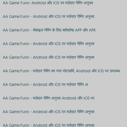
AA Game Funn: Android और iOS पर मज़ेदार गेमिंग अनुभव
AA Game:Funn - Android और iOS पर मज़ेदार गेमिंग अनुभव
AA Game:Funn - मोबाइल गेमिंग के लिए सर्वश्रेष्ठ APP और APK
AA Game:Funn - Android और iOS पर मज़ेदार गेमिंग अनुभव
AA Game:Funn - Android और iOS पर मज़ेदार गेमिंग अनुभव
AA Game:Funn - मज़ेदार गेमिंग का नया प्लेटफ़ॉर्म, Android और iOS पर उपलब्ध
AA Game:Funn - Android और iOS पर मज़ेदार गेमिंग अ
AA Game:Funn - मज़ेदार गेमिंग अनुभव Android और iOS पर
AA Game:Funn - Android और iOS पर मज़ेदार गेमिंग अनुभव
AA Game:Funn - Android और iOS पर मज़ेदार गेमिंग अनुभव