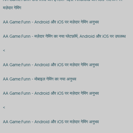
मज़ेदार गेमिंग
AA Game:Funn - Android और iOS पर मज़ेदार गेमिंग अनुभव
AA Game:Funn - मज़ेदार गेमिंग का नया प्लेटफ़ॉर्म, Android और iOS पर उपलब्ध
<
AA Game:Funn - Android और iOS पर मज़ेदार गेमिंग अनुभव
AA Game:Funn - मोबाइल गेमिंग का नया अनुभव
AA Game:Funn - Android और iOS पर मज़ेदार गेमिंग अनुभव
<
AA Game:Funn - Android और iOS पर मज़ेदार गेमिंग अनुभव