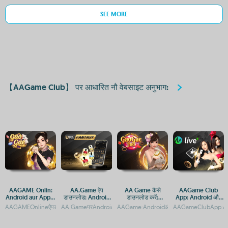
SEE MORE
【AAGame Club】 पर आधारित नौ वेबसाइट अनुभाग:
AAGAME Onlin:
AA.Game ऐप
AA Game कैसे
AAGame Club
Android aur Apple
डाउनलोड: Android
डाउनलोड करें:
App: Android और
ke liye APP aur
और iOS प्लेटफ़ॉर्म पर
Android और iOS
iOS पर मुफ्त डाउनलोड
AAGAMEOnlineऐपडाउनलोड:AndroidऔरiOSप्लेटफ़ॉर्मपरएक्सेसAAGAMEOnlineगेमिंगप्लेटफ़ॉर्म
AA.GameपरAndroidऔरiOSकेलिएगेमिंगऐप्सकाआनंदलेंAA.Gameपरमुफ्तग
AAGame:AndroidऔरiOSपरमुफ्तडाउनलोडऔरएक
AAGameClubApp:And
APK एक्सेस
गेमिंग एक्सेस
गाइड