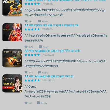
1771855060
AAgameOfficऐपडाउनलोड:AndroidऔरiOSप्लेटफ़ॉर्मपरगेमिंगएक्सेसAAga
meOfficऐपडाउनलोड:Androidऔर
834
Reply
AA गेम्स एंड्रॉइड और iOS पर मुफ्त में डाउनलोड करें
1771931106
AAगेम्सएंड्रॉइडऔरiOSपरमुफ्तमेंडाउनलोडकरेंAAगेम्सएंड्रॉइडऔरiOSपरमुफ्तमेंडा
उनलोडकरेंAAगेम्
1070
Reply
AA गेम्स: Android और iOS पर मुफ्त गेमिंग का आनंद
1772429243
AAगेम्सऐप:AndroidऔरiOSपरमुफ्तगेमिंगकाआनंदAAGame:AndroidऔरiO
Sपरमुफ्तगेमिंगऐपAAगेम्सडाउनलो
1014
Reply
AA गेम्स: Android और iOS पर मुफ्त गेमिंग ऐप
1772458374
AAGame-
AndroidऔरiOSकेलिएमुफ्तडाउनलोडAAगेम्स:AndroidऔरiOSपरमुफ्तगेमAA
गेम्स:AndroidऔरiOSके
152
Reply