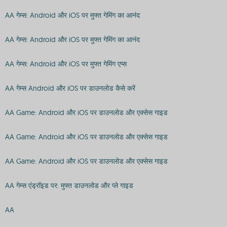
AA गेम्स: Android और iOS पर मुफ्त गेमिंग का आनंद
AA गेम्स: Android और iOS पर मुफ्त गेमिंग का आनंद
AA गेम्स: Android और iOS पर मुफ्त गेमिंग एप्स
AA गेम्स Android और iOS पर डाउनलोड कैसे करें
AA Game: Android और iOS पर डाउनलोड और एक्सेस गाइड
AA Game: Android और iOS पर डाउनलोड और एक्सेस गाइड
AA Game: Android और iOS पर डाउनलोड और एक्सेस गाइड
AA गेम्स एंड्रॉइड पर: मुफ्त डाउनलोड और प्ले गाइड
AA