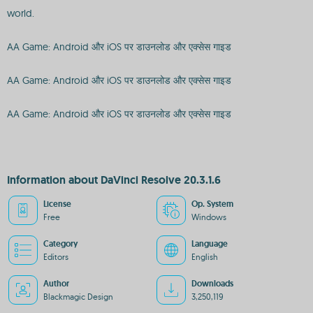
world.
AA Game: Android और iOS पर डाउनलोड और एक्सेस गाइड
AA Game: Android और iOS पर डाउनलोड और एक्सेस गाइड
AA Game: Android और iOS पर डाउनलोड और एक्सेस गाइड
Information about DaVinci Resolve 20.3.1.6
License
Op. System
Free
Windows
Category
Language
Editors
English
Author
Downloads
Blackmagic Design
3,250,119