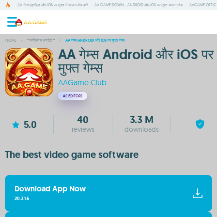
AA गेम्स एंड्रॉइड और IOS पर मुफ्त में डाउनलोड करें
AA GAME:DOWN - ANDROID और IOS पर मुफ्त डाउनलोड
AAGAME OFFIC ऐप ड
HOME
/
**नवीनतम अपडेट**
/
AA गेम्स ANDROID और IOS पर मुफ्त गेम्स
AA गेम्स Android और iOS पर
मुफ्त गेम्स
AAGame Club
#2
EDITORS
40
3.3 M
5.0
reviews
downloads
The best video game software
Download App Now
20.3.1.6