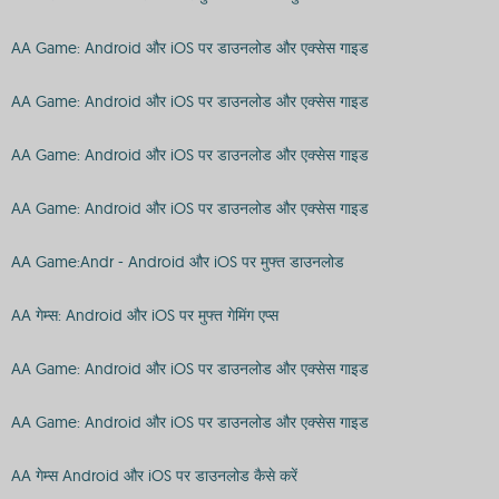
AA Game: Android और iOS पर डाउनलोड और एक्सेस गाइड
AA Game: Android और iOS पर डाउनलोड और एक्सेस गाइड
AA Game: Android और iOS पर डाउनलोड और एक्सेस गाइड
AA Game: Android और iOS पर डाउनलोड और एक्सेस गाइड
AA Game:Andr - Android और iOS पर मुफ्त डाउनलोड
AA गेम्स: Android और iOS पर मुफ्त गेमिंग एप्स
AA Game: Android और iOS पर डाउनलोड और एक्सेस गाइड
AA Game: Android और iOS पर डाउनलोड और एक्सेस गाइड
AA गेम्स Android और iOS पर डाउनलोड कैसे करें