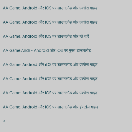
AA Game: Android और iOS पर डाउनलोड और एक्सेस गाइड
AA Game: Android और iOS पर डाउनलोड और एक्सेस गाइड
AA Game: Android और iOS पर डाउनलोड और प्ले करें
AA Game:Andr - Android और iOS पर मुफ्त डाउनलोड
AA Game: Android और iOS पर डाउनलोड और एक्सेस गाइड
AA Game: Android और iOS पर डाउनलोड और एक्सेस गाइड
AA Game: Android और iOS पर डाउनलोड और एक्सेस गाइड
AA Game: Android और iOS पर डाउनलोड और इंस्टॉल गाइड
<