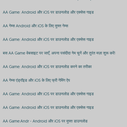
AA Game: Android और iOS पर डाउनलोड और एक्सेस गाइड
AA गेम्स Android और iOS के लिए मुफ्त गेम्स
AA Game: Android और iOS पर डाउनलोड और एक्सेस गाइड
बस AA Game वेबसाइट पर जाएँ, अपना पसंदीदा गेम चुनें और तुरंत मज़ा शुरू करें!
AA Game: Android और iOS पर डाउनलोड करने का तरीका
AA गेम्स एंड्रॉइड और iOS के लिए फ्री गेमिंग ऐप
AA Game: Android और iOS पर डाउनलोड और एक्सेस गाइड
AA Game: Android और iOS पर डाउनलोड और एक्सेस गाइड
AA Game:Andr - Android और iOS पर मुफ्त डाउनलोड