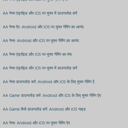
AA गेम्स एंड्रॉइड और iOS पर मुफ्त में डाउनलोड करें
AA गेम्स ऐप: Android और iOS पर मुफ्त गेमिंग का आनंद
AA गेम्स: Android और iOS पर मुफ्त गेमिंग का आनंद
AA गेम्स एंड्रॉइड और iOS पर मुफ्त गेमिंग का मंच
AA गेम्स एंड्रॉइड और iOS पर मुफ्त में डाउनलोड करें
AA गेम्स डाउनलोड करें: Android और iOS के लिए मुफ्त गेमिंग ऐ
AA Game डाउनलोड करें: Android और iOS के लिए मुफ्त गेमिंग ऐप
AA Game कैसे डाउनलोड करें: Android और iOS गाइड
AA गेम्स: Android और iOS पर मुफ्त गेमिंग ऐप