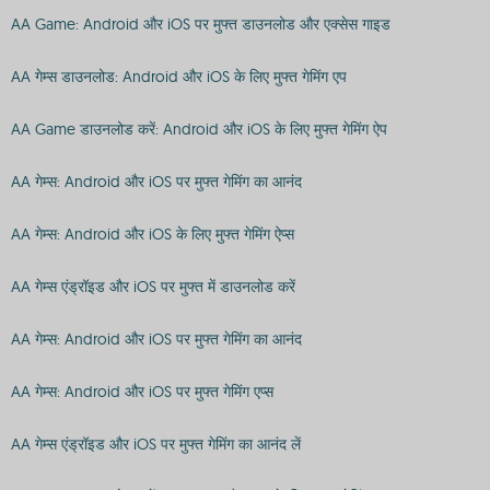
AA Game: Android और iOS पर मुफ्त डाउनलोड और एक्सेस गाइड
AA गेम्स डाउनलोड: Android और iOS के लिए मुफ्त गेमिंग एप
AA Game डाउनलोड करें: Android और iOS के लिए मुफ्त गेमिंग ऐप
AA गेम्स: Android और iOS पर मुफ्त गेमिंग का आनंद
AA गेम्स: Android और iOS के लिए मुफ्त गेमिंग ऐप्स
AA गेम्स एंड्रॉइड और iOS पर मुफ्त में डाउनलोड करें
AA गेम्स: Android और iOS पर मुफ्त गेमिंग का आनंद
AA गेम्स: Android और iOS पर मुफ्त गेमिंग एप्स
AA गेम्स एंड्रॉइड और iOS पर मुफ्त गेमिंग का आनंद लें