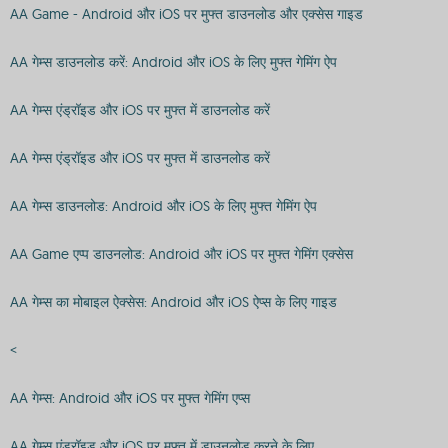
AA Game - Android और iOS पर मुफ्त डाउनलोड और एक्सेस गाइड
AA गेम्स डाउनलोड करें: Android और iOS के लिए मुफ्त गेमिंग ऐप
AA गेम्स एंड्रॉइड और iOS पर मुफ्त में डाउनलोड करें
AA गेम्स एंड्रॉइड और iOS पर मुफ्त में डाउनलोड करें
AA गेम्स डाउनलोड: Android और iOS के लिए मुफ्त गेमिंग ऐप
AA Game एप्प डाउनलोड: Android और iOS पर मुफ्त गेमिंग एक्सेस
AA गेम्स का मोबाइल ऐक्सेस: Android और iOS ऐप्स के लिए गाइड
<
AA गेम्स: Android और iOS पर मुफ्त गेमिंग एप्स
AA गेम्स एंड्रॉइड और iOS पर मुफ्त में डाउनलोड करने के लिए