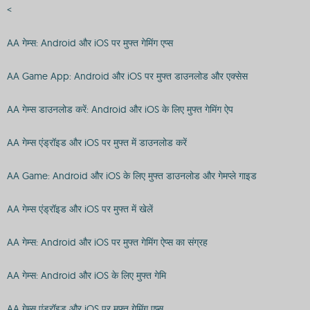
<
AA गेम्स: Android और iOS पर मुफ्त गेमिंग एप्स
AA Game App: Android और iOS पर मुफ्त डाउनलोड और एक्सेस
AA गेम्स डाउनलोड करें: Android और iOS के लिए मुफ्त गेमिंग ऐप
AA गेम्स एंड्रॉइड और iOS पर मुफ्त में डाउनलोड करें
AA Game: Android और iOS के लिए मुफ्त डाउनलोड और गेमप्ले गाइड
AA गेम्स एंड्रॉइड और iOS पर मुफ्त में खेलें
AA गेम्स: Android और iOS पर मुफ्त गेमिंग ऐप्स का संग्रह
AA गेम्स: Android और iOS के लिए मुफ्त गेमि
AA गेम्स एंड्रॉइड और iOS पर मुफ्त गेमिंग एप्स