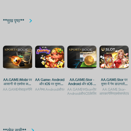
**मुख पृष्ठ**
AA.GAME:Mobi पर
AA Game: Android
AA.GAME:Stor -
AA.GAME:Stor पर
आसानी से एक्सेस करें -
और iOS पर मुफ्त
Android और iOS के
मुफ्त में गेम डाउनलोड
Android और iOS के
डाउनलोड और एक्सेस
लिए मुफ्त गेम डाउनलोड
करें - Android और
AA.GAMEमोबाइलगेमिंगप्लेटफॉर्म:AndroidऔरiOSपरडाउनलोडवएक्सेसAA.GAME:Mobiपरआसानी
AAगेम्स:AndroidऔरiOSकेलिएमुफ्तगेमिंगऐप्सAAGameकैसेडाउनलोडकर
AA.GAMEपरStorrऐपडाउनलोडकरें:Androidऔरi
AA.GAME:Stor-
लिए ऐप डाउनलोड करें
iOS के लिए पूरी गाइड
AndroidऔरiOSकेलिएआस
आपकागेमिंगएक्सेसप्लेट
**खेल सूची**