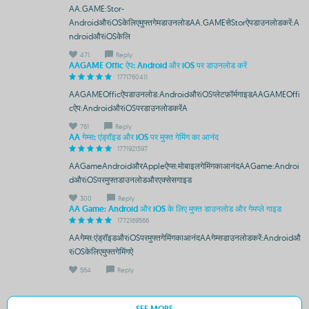
AA.GAME:Stor-
AndroidऔरiOSकेलिएमुफ्तगेमडाउनलोडAA.GAMEसेStorऐपडाउनलोडकरें:A
ndroidऔरiOSकेलि
471
Reply
AAGAME Offic ऐप: Android और iOS पर डाउनलोड करें
1771760411
AAGAMEOfficऐपडाउनलोड:AndroidऔरiOSप्लेटफ़ॉर्मगाइडAAGAMEOffi
cऐप:AndroidऔरiOSपरडाउनलोडकरेंA
761
Reply
AA गेम्स: एंड्रॉइड और iOS पर मुफ्त गेमिंग का आनंद
1771921597
AAGameAndroidऔरAppleऐप्स:मोबाइलगेमिंगकाआनंदAAGame:Androi
dऔरiOSपरमुफ्तडाउनलोडऔरएक्सेसगाइड
300
Reply
AA Game: Android और iOS के लिए मुफ्त डाउनलोड और गेमप्ले गाइड
1772169566
AAगेम्स:एंड्रॉइडऔरiOSपरमुफ्तगेमिंगकाआनंदAAगेम्सडाउनलोडकरें:Androidऔ
रiOSकेलिएमुफ्तगेमिंगऐ
564
Reply
SEE MORE