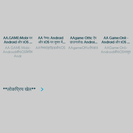
AA.GAME:Mobi पर
AA गेम्स: Android
AAgame Offic ऐप
AA Game:Onli -
Android और iOS के
और iOS पर मुफ्त में
डाउनलोड: Android
Android और iOS पर
लिए मोबाइल गेम्स
खेलें
और iOS प्लेटफ़ॉर्म पर
मुफ्त गेमिंग एपीके
AA.GAME:Mobi-
AAगेम्सएंड्रॉइडऔरiOSपरमुफ्तमेंडाउनलोडकरेंAAगेम्सऐप:AndroidऔरiOSपरम
AAgameOfficऐपडाउनलोड:AndroidऔरiOSप्लेट
AAGame:Onli-
डाउनलोड करें
एक्सेस गाइड
AndroidऔरiOSकेलिएमोबाइलगेमिंगप्लेटफ़ॉर्मAA.GAME:Mobiपरगेम्सडाउनलोडकरें-
AndroidऔरiOSपरमुफ्
Andr
**लोकप्रिय खेल**