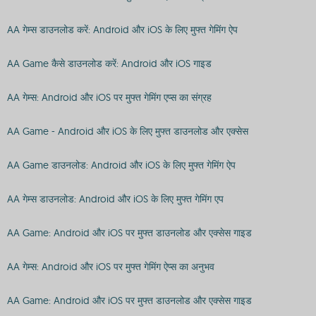
AA गेम्स डाउनलोड करें: Android और iOS के लिए मुफ्त गेमिंग ऐप
AA Game कैसे डाउनलोड करें: Android और iOS गाइड
AA गेम्स: Android और iOS पर मुफ्त गेमिंग एप्स का संग्रह
AA Game - Android और iOS के लिए मुफ्त डाउनलोड और एक्सेस
AA Game डाउनलोड: Android और iOS के लिए मुफ्त गेमिंग ऐप
AA गेम्स डाउनलोड: Android और iOS के लिए मुफ्त गेमिंग एप
AA Game: Android और iOS पर मुफ्त डाउनलोड और एक्सेस गाइड
AA गेम्स: Android और iOS पर मुफ्त गेमिंग ऐप्स का अनुभव
AA Game: Android और iOS पर मुफ्त डाउनलोड और एक्सेस गाइड