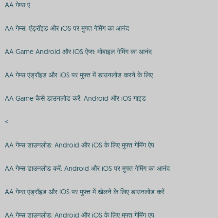
AA गेम्स एं
AA गेम्स: एंड्रॉइड और iOS पर मुफ्त गेमिंग का आनंद
AA Game Android और iOS ऐप्स: मोबाइल गेमिंग का आनंद
AA गेम्स एंड्रॉइड और iOS पर मुफ्त में डाउनलोड करने के लिए
AA Game कैसे डाउनलोड करें: Android और iOS गाइड
<
AA गेम्स डाउनलोड: Android और iOS के लिए मुफ्त गेमिंग ऐप
AA गेम्स डाउनलोड करें: Android और iOS पर मुफ्त गेमिंग का आनंद
AA गेम्स एंड्रॉइड और iOS पर मुफ्त में खेलने के लिए डाउनलोड करें
AA गेम्स डाउनलोड: Android और iOS के लिए मुफ्त गेमिंग एप