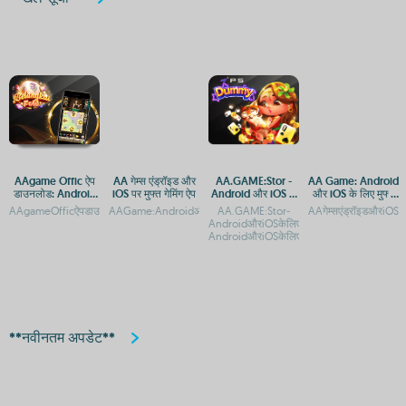
AAgame Offic ऐप
AA गेम्स एंड्रॉइड और
AA.GAME:Stor -
AA Game: Android
डाउनलोड: Android
iOS पर मुफ्त गेमिंग ऐप
Android और iOS के
और iOS के लिए मुफ्त
और iOS प्लेटफ़ॉर्म पर
लिए मुफ्त गेम डाउनलोड
डाउनलोड और गेमप्ले
AAgameOfficऐपडाउनलोड:AndroidऔरiOSप्लेटफ़ॉर्मपरगेमिंगएक्सेसAAgameOfficऐपडाउनलोड:
AAGame:AndroidऔरiOSपरमुफ्तडाउनलोडऔरएक्सेसAAGame:Android
AA.GAME:Stor-
AAगेम्सएंड्रॉइडऔरiOS
एक्सेस गाइड
प्लेटफ़ॉर्म
गाइड
AndroidऔरiOSकेलिएमुफ्तऐपडाउनलोडकरेंAA.G
AndroidऔरiOSकेलिएआसानएक्सेस
**नवीनतम अपडेट**