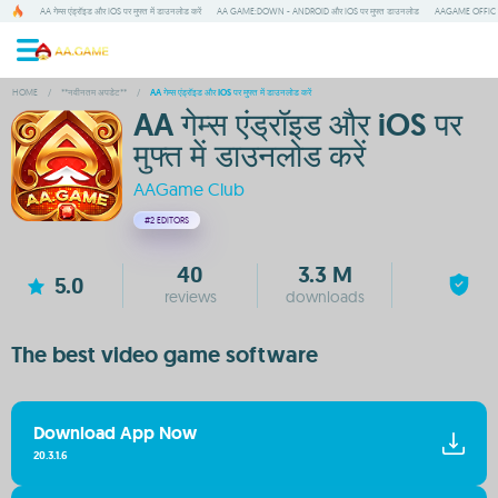
AA गेम्स एंड्रॉइड और IOS पर मुफ्त में डाउनलोड करें
AA GAME:DOWN - ANDROID और IOS पर मुफ्त डाउनलोड
AAGAME OFFIC ऐप ड
HOME
/
**नवीनतम अपडेट**
/
AA गेम्स एंड्रॉइड और IOS पर मुफ्त में डाउनलोड करें
AA गेम्स एंड्रॉइड और iOS पर
मुफ्त में डाउनलोड करें
AAGame Club
#2
EDITORS
40
3.3 M
5.0
reviews
downloads
The best video game software
Download App Now
20.3.1.6