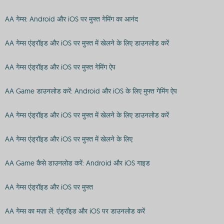
AA गेम्स: Android और iOS पर मुफ्त गेमिंग का आनंद
AA गेम्स एंड्रॉइड और iOS पर मुफ्त में खेलने के लिए डाउनलोड करें
AA गेम्स एंड्रॉइड और iOS पर मुफ्त गेमिंग ऐप
AA Game डाउनलोड करें: Android और iOS के लिए मुफ्त गेमिंग ऐप
AA गेम्स एंड्रॉइड और iOS पर मुफ्त में खेलने के लिए डाउनलोड करें
AA गेम्स एंड्रॉइड और iOS पर मुफ्त में खेलने के लिए
AA Game कैसे डाउनलोड करें: Android और iOS गाइड
AA गेम्स एंड्रॉइड और iOS पर मुफ्त
AA गेम्स का मज़ा लें: एंड्रॉइड और iOS पर डाउनलोड करें