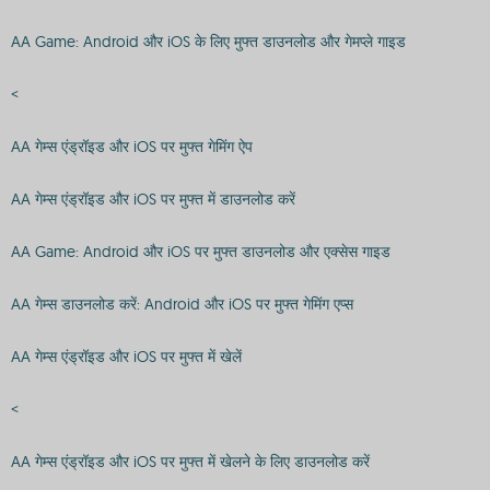
AA Game: Android और iOS के लिए मुफ्त डाउनलोड और गेमप्ले गाइड
<
AA गेम्स एंड्रॉइड और iOS पर मुफ्त गेमिंग ऐप
AA गेम्स एंड्रॉइड और iOS पर मुफ्त में डाउनलोड करें
AA Game: Android और iOS पर मुफ्त डाउनलोड और एक्सेस गाइड
AA गेम्स डाउनलोड करें: Android और iOS पर मुफ्त गेमिंग एप्स
AA गेम्स एंड्रॉइड और iOS पर मुफ्त में खेलें
<
AA गेम्स एंड्रॉइड और iOS पर मुफ्त में खेलने के लिए डाउनलोड करें