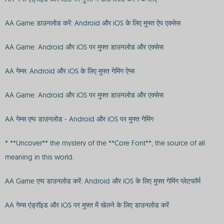
AA Game डाउनलोड करें: Android और iOS के लिए मुफ्त ऐप एक्सेस
AA Game: Android और iOS पर मुफ्त डाउनलोड और एक्सेस
AA गेम्स: Android और iOS के लिए मुफ्त गेमिंग ऐप्स
AA Game: Android और iOS पर मुफ्त डाउनलोड और एक्सेस
AA गेम्स एप्प डाउनलोड - Android और iOS पर मुफ्त गेमिंग
* **Uncover** the mystery of the **Core Font**, the source of all
meaning in this world.
AA Game एप्प डाउनलोड करें: Android और iOS के लिए मुफ्त गेमिंग प्लेटफॉर्म
AA गेम्स एंड्रॉइड और iOS पर मुफ्त में खेलने के लिए डाउनलोड करें