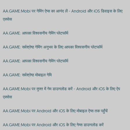
AA.GAME:Mobi पर गेमिंग ऐप्स का आनंद लें - Android और iOS डिवाइस के लिए
एक्सेस
AA.GAME: आपका विश्वसनीय गेमिंग प्लेटफॉर्म
AA.GAME: सर्वश्रेष्ठ गेमिंग अनुभव के लिए आपका विश्वसनीय प्लेटफॉर्म
AA.GAME: आपका विश्वसनीय गेमिंग प्लेटफॉर्म
AA.GAME: सर्वश्रेष्ठ मोबाइल गेमि
AA.GAME:Mobi पर मुफ्त में गेम डाउनलोड करें - Android और iOS के लिए ऐप
एक्सेस
AA.GAME:Mobi पर Android और iOS के लिए मोबाइल ऐप्स तक पहुँचें
AA.GAME:Mobi पर Android और iOS के लिए गेम्स डाउनलोड करें