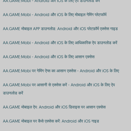
AA.GAME:Mobi - Android और iOS के लिए ऐप डाउनलोड करें
AA.GAME:Mobi - Android और iOS के लिए मोबाइल गेमिंग प्लेटफॉर्म
AA.GAME मोबाइल APP डाउनलोड: Android और iOS प्लेटफ़ॉर्म एक्सेस गाइड
AA.GAME:Mobi - Android और iOS के लिए आधिकारिक ऐप डाउनलोड करें
AA.GAME:Mobi - Android और iOS के लिए आसान एक्सेस
AA.GAME:Mobi पर गेमिंग ऐप्स का आसान एक्सेस - Android और iOS के लिए
AA.GAME:Mobi पर आसानी से एक्सेस करें - Android और iOS के लिए ऐप
डाउनलोड करें
AA.GAME मोबाइल ऐप: Android और iOS डिवाइस पर आसान एक्सेस
AA.GAME मोबाइल पर कैसे एक्सेस करें: Android और iOS गाइड