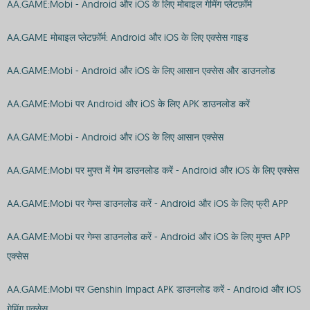
AA.GAME:Mobi - Android और iOS के लिए मोबाइल गेमिंग प्लेटफ़ॉर्म
AA.GAME मोबाइल प्लेटफ़ॉर्म: Android और iOS के लिए एक्सेस गाइड
AA.GAME:Mobi - Android और iOS के लिए आसान एक्सेस और डाउनलोड
AA.GAME:Mobi पर Android और iOS के लिए APK डाउनलोड करें
AA.GAME:Mobi - Android और iOS के लिए आसान एक्सेस
AA.GAME:Mobi पर मुफ्त में गेम डाउनलोड करें - Android और iOS के लिए एक्सेस
AA.GAME:Mobi पर गेम्स डाउनलोड करें - Android और iOS के लिए फ्री APP
AA.GAME:Mobi पर गेम्स डाउनलोड करें - Android और iOS के लिए मुफ्त APP
एक्सेस
AA.GAME:Mobi पर Genshin Impact APK डाउनलोड करें - Android और iOS
गेमिंग एक्सेस