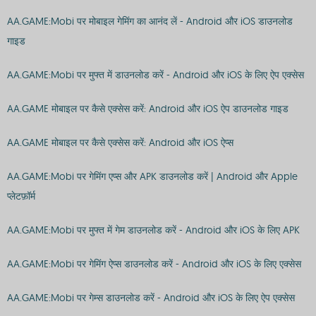
AA.GAME:Mobi पर मोबाइल गेमिंग का आनंद लें - Android और iOS डाउनलोड
गाइड
AA.GAME:Mobi पर मुफ्त में डाउनलोड करें - Android और iOS के लिए ऐप एक्सेस
AA.GAME मोबाइल पर कैसे एक्सेस करें: Android और iOS ऐप डाउनलोड गाइड
AA.GAME मोबाइल पर कैसे एक्सेस करें: Android और iOS ऐप्स
AA.GAME:Mobi पर गेमिंग एप्स और APK डाउनलोड करें | Android और Apple
प्लेटफ़ॉर्म
AA.GAME:Mobi पर मुफ्त में गेम डाउनलोड करें - Android और iOS के लिए APK
AA.GAME:Mobi पर गेमिंग ऐप्स डाउनलोड करें - Android और iOS के लिए एक्सेस
AA.GAME:Mobi पर गेम्स डाउनलोड करें - Android और iOS के लिए ऐप एक्सेस