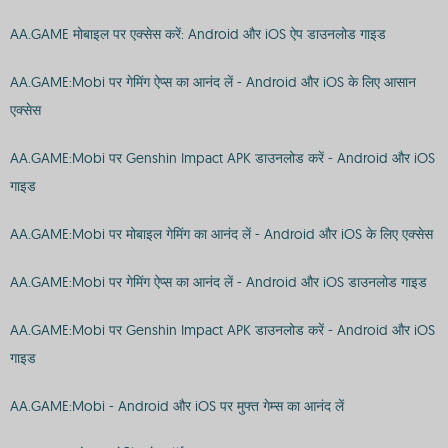
AA.GAME मोबाइल पर एक्सेस करें: Android और iOS ऐप डाउनलोड गाइड
AA.GAME:Mobi पर गेमिंग ऐप्स का आनंद लें - Android और iOS के लिए आसान
एक्सेस
AA.GAME:Mobi पर Genshin Impact APK डाउनलोड करें - Android और iOS
गाइड
AA.GAME:Mobi पर मोबाइल गेमिंग का आनंद लें - Android और iOS के लिए एक्सेस
AA.GAME:Mobi पर गेमिंग ऐप्स का आनंद लें - Android और iOS डाउनलोड गाइड
AA.GAME:Mobi पर Genshin Impact APK डाउनलोड करें - Android और iOS
गाइड
AA.GAME:Mobi - Android और iOS पर मुफ्त गेम्स का आनंद लें