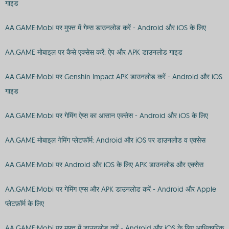
गाइड
AA.GAME:Mobi पर मुफ्त में गेम्स डाउनलोड करें - Android और iOS के लिए
AA.GAME मोबाइल पर कैसे एक्सेस करें: ऐप और APK डाउनलोड गाइड
AA.GAME:Mobi पर Genshin Impact APK डाउनलोड करें - Android और iOS
गाइड
AA.GAME:Mobi पर गेमिंग ऐप्स का आसान एक्सेस - Android और iOS के लिए
AA.GAME मोबाइल गेमिंग प्लेटफॉर्म: Android और iOS पर डाउनलोड व एक्सेस
AA.GAME:Mobi पर Android और iOS के लिए APK डाउनलोड और एक्सेस
AA.GAME:Mobi पर गेमिंग एप्स और APK डाउनलोड करें - Android और Apple
प्लेटफ़ॉर्म के लिए
AA.GAME:Mobi पर मुफ्त में डाउनलोड करें - Android और iOS के लिए आधिकारिक