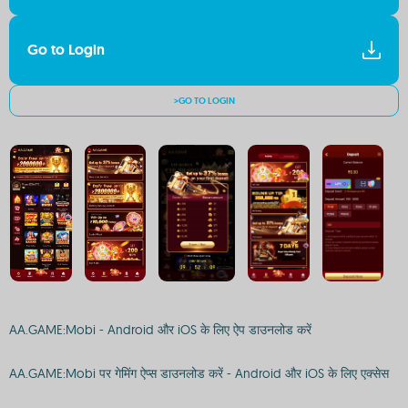
Go to Login
>GO TO LOGIN
AA.GAME:Mobi - Android और iOS के लिए ऐप डाउनलोड करें
AA.GAME:Mobi पर गेमिंग ऐप्स डाउनलोड करें - Android और iOS के लिए एक्सेस