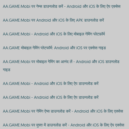
AA.GAME:Mobi पर गेम्स डाउनलोड करें - Android और iOS के लिए ऐप एक्सेस
AA.GAME:Mobi पर Android और iOS के लिए APK डाउनलोड करें
AA.GAME:Mobi - Android और iOS के लिए मोबाइल गेमिंग प्लेटफ़ॉर्म
AA.GAME मोबाइल गेमिंग प्लेटफॉर्म: Android और iOS पर एक्सेस गाइड
AA.GAME:Mobi पर मोबाइल गेमिंग का आनंद लें - Android और iOS डाउनलोड
गाइड
AA.GAME:Mobi - Android और iOS के लिए ऐप डाउनलोड करें
AA.GAME:Mobi - Android और iOS के लिए ऐप डाउनलोड करें
AA.GAME:Mobi पर गेमिंग ऐप्स डाउनलोड करें - Android और iOS के लिए एक्सेस
AA.GAME:Mobi पर मुफ्त में डाउनलोड करें - Android और iOS के लिए ऐप एक्सेस