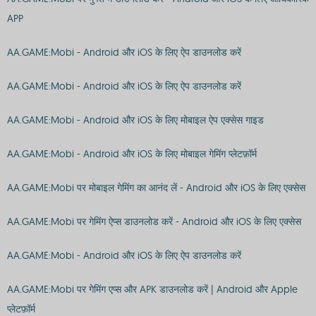
APP
AA.GAME:Mobi - Android और iOS के लिए ऐप डाउनलोड करें
AA.GAME:Mobi - Android और iOS के लिए ऐप डाउनलोड करें
AA.GAME:Mobi - Android और iOS के लिए मोबाइल ऐप एक्सेस गाइड
AA.GAME:Mobi - Android और iOS के लिए मोबाइल गेमिंग प्लेटफ़ॉर्म
AA.GAME:Mobi पर मोबाइल गेमिंग का आनंद लें - Android और iOS के लिए एक्सेस
AA.GAME:Mobi पर गेमिंग ऐप्स डाउनलोड करें - Android और iOS के लिए एक्सेस
AA.GAME:Mobi - Android और iOS के लिए ऐप डाउनलोड करें
AA.GAME:Mobi पर गेमिंग एप्स और APK डाउनलोड करें | Android और Apple
प्लेटफ़ॉर्म