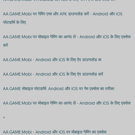
AA.GAME:Mobi पर गेमिंग एप्स और APK डाउनलोड करें - Android और iOS
प्लेटफ़ॉर्म के लिए
AA.GAME:Mobi पर मोबाइल गेमिंग का आनंद लें - Android और iOS के लिए एक्सेस
करें
AA.GAME:Mobi - Android और iOS के लिए ऐप डाउनलोड क
AA.GAME:Mobi - Android और iOS के लिए ऐप डाउनलोड करें
AA.GAME मोबाइल प्लेटफ़ॉर्म: Android और iOS पर गेम एक्सेस का तरीका
AA.GAME:Mobi पर मोबाइल गेमिंग का आनंद लें - Android और iOS के लिए एक्सेस
<
AA.GAME:Mobi - Android और iOS पर मोबाइल गेमिंग का एक्सेस