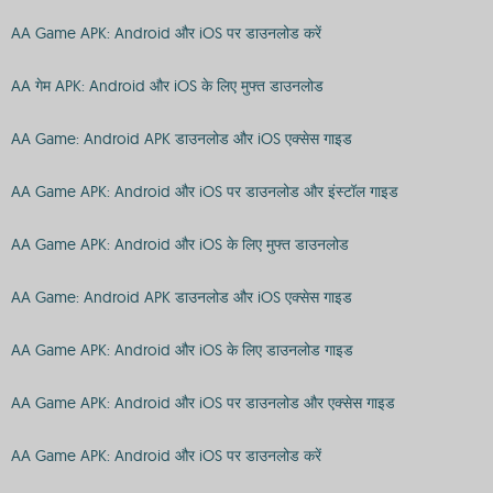
AA Game APK: Android और iOS पर डाउनलोड करें
AA गेम APK: Android और iOS के लिए मुफ्त डाउनलोड
AA Game: Android APK डाउनलोड और iOS एक्सेस गाइड
AA Game APK: Android और iOS पर डाउनलोड और इंस्टॉल गाइड
AA Game APK: Android और iOS के लिए मुफ्त डाउनलोड
AA Game: Android APK डाउनलोड और iOS एक्सेस गाइड
AA Game APK: Android और iOS के लिए डाउनलोड गाइड
AA Game APK: Android और iOS पर डाउनलोड और एक्सेस गाइड
AA Game APK: Android और iOS पर डाउनलोड करें