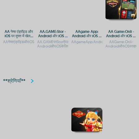
AA गेम्स एंड्रॉइड और
AA.GAME:Stor -
AAgame App:
AA Game:Onli -
iOS पर मुफ्त में खेलने
Android और iOS के
Android और iOS पर
Android और iOS पर
के लिए डाउनलोड करें
लिए ऐप डाउनलोड गाइड
मुफ्त गेम डाउनलोड करें
मुफ्त गेमिंग एप
AAगेम्सएंड्रॉइडऔरiOSपरमुफ्तमेंडाउनलोडकरेंAAGame:AndroidऔरiOSपरमुफ्तडाउनलोडऔरएक्से
AA.GAMEपरStorऐपडाउनलोडकरें:AndroidऔरiOSकेलिएगाइडAA.GAME
AAgameApp:AndroidऔरiOSकेलिएगेमिंगप्ले
AAGame:Onli-
AndroidऔरiOSकेलिएऐपडाउनलोडग
AndroidऔरiOSपरडाउन
**श्रेणियाँ**