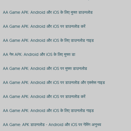
AA Game APK: Android और iOS के लिए मुफ्त डाउनलोड
AA Game APK: Android और iOS पर डाउनलोड करें
AA Game APK: Android और iOS के लिए डाउनलोड गाइड
AA गेम APK: Android और iOS के लिए मुफ्त डा
AA Game APK: Android और iOS पर मुफ्त डाउनलोड
AA Game APK: Android और iOS पर डाउनलोड और एक्सेस गाइड
AA Game APK: Android और iOS पर डाउनलोड करें
AA Game APK: Android और iOS के लिए डाउनलोड गाइड
AA Game: APK डाउनलोड - Android और iOS पर गेमिंग अनुभव