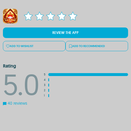
REVIEW THE APP
ADD TO WISHLIST
ADD TO RECOMMENDED
Rating
5.0
5
4
3
2
1
40 reviews