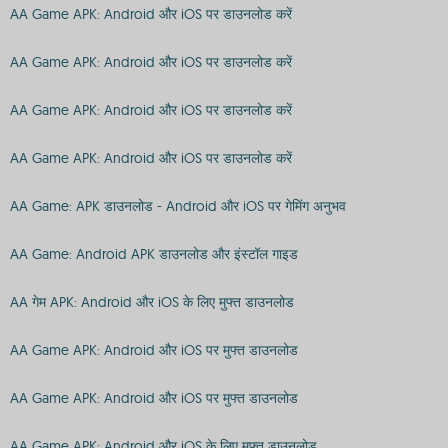
AA Game APK: Android और iOS पर डाउनलोड करें
AA Game APK: Android और iOS पर डाउनलोड करें
AA Game APK: Android और iOS पर डाउनलोड करें
AA Game APK: Android और iOS पर डाउनलोड करें
AA Game: APK डाउनलोड - Android और iOS पर गेमिंग अनुभव
AA Game: Android APK डाउनलोड और इंस्टॉल गाइड
AA गेम APK: Android और iOS के लिए मुफ्त डाउनलोड
AA Game APK: Android और iOS पर मुफ्त डाउनलोड
AA Game APK: Android और iOS पर मुफ्त डाउनलोड
AA Game APK: Android और iOS के लिए मुफ्त डाउनलोड