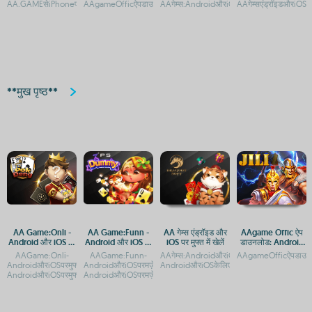
Android ऐप्स कैसे
और iOS प्लेटफ़ॉर्म पर
iOS के लिए मुफ्त गेमिंग
और iOS के लिए मुफ्त
AA.GAMEसेiPhoneपरGenshinImpactAPKडाउनलोडकैसेकरेंAA.GAMEसेiPhoneपरGenshi
AAgameOfficऐपडाउनलोड:AndroidऔरiOSप्लेटफ़AAgameOfficऐपडाउन
AAगेम्स:AndroidऔरiOSपरमुफ्तगेमिंगऐप्सकाअनु
AAगेम्सएंड्रॉइडऔरiOSपरम
डाउनलोड करें
गेमिंग एक्सेस
ऐप
गेमिंग प्लेटफॉर्म
**मुख पृष्ठ**
AA Game:Onli -
AA Game:Funn -
AA गेम्स एंड्रॉइड और
AAgame Offic ऐप
Android और iOS पर
Android और iOS पर
iOS पर मुफ्त में खेलें
डाउनलोड: Android
मुफ्त गेमिंग एपीके
मज़ेदार गेमिंग अनुभव
और iOS प्लेटफ़ॉर्म पर
AAGame:Onli-
AAGame:Funn-
AAगेम्स:AndroidऔरiOSपरमुफ्तगेमिंगकाआनंद
AAgameOfficऐपडाउनलो
गेमिंग एक्सेस
AndroidऔरiOSपरमुफ्तगेमिंगऐपAAGame:Onli-
AndroidऔरiOSपरमज़ेदारगेमिंगअनुभवAAGame:Funn-
AndroidऔरiOSकेलिएमुफ्तडाउनलोडAAगेम्सएंड्रॉ
AndroidऔरiOSपरमुफ्तगेमिंगएप्लिकेशनAAG
AndroidऔरiOSपरमज़ेदारगेमिंगअनुभव