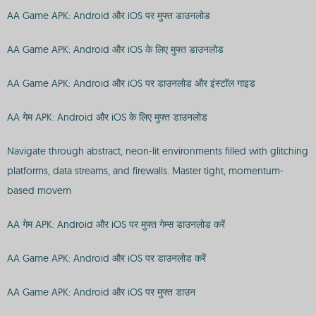
AA Game APK: Android और iOS पर मुफ्त डाउनलोड
AA Game APK: Android और iOS के लिए मुफ्त डाउनलोड
AA Game APK: Android और iOS पर डाउनलोड और इंस्टॉल गाइड
AA गेम APK: Android और iOS के लिए मुफ्त डाउनलोड
Navigate through abstract, neon-lit environments filled with glitching
platforms, data streams, and firewalls. Master tight, momentum-
based movem
AA गेम APK: Android और iOS पर मुफ्त गेम्स डाउनलोड करें
AA Game APK: Android और iOS पर डाउनलोड करें
AA Game APK: Android और iOS पर मुफ्त डाउन