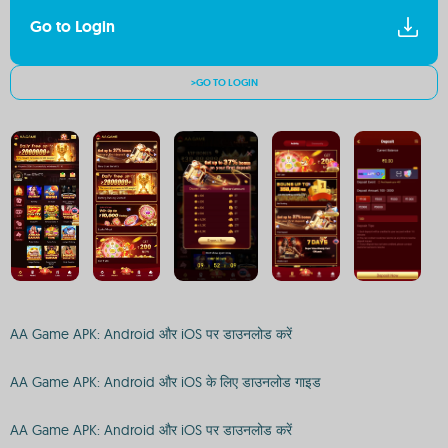
Go to Login
>GO TO LOGIN
AA Game APK: Android और iOS पर डाउनलोड करें
AA Game APK: Android और iOS के लिए डाउनलोड गाइड
AA Game APK: Android और iOS पर डाउनलोड करें