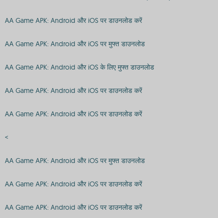
AA Game APK: Android और iOS पर डाउनलोड करें
AA Game APK: Android और iOS पर मुफ्त डाउनलोड
AA Game APK: Android और iOS के लिए मुफ्त डाउनलोड
AA Game APK: Android और iOS पर डाउनलोड करें
AA Game APK: Android और iOS पर डाउनलोड करें
<
AA Game APK: Android और iOS पर मुफ्त डाउनलोड
AA Game APK: Android और iOS पर डाउनलोड करें
AA Game APK: Android और iOS पर डाउनलोड करें