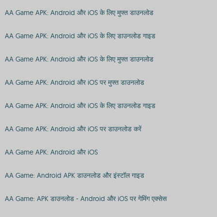
AA Game APK: Android और iOS के लिए मुफ्त डाउनलोड
AA Game APK: Android और iOS के लिए डाउनलोड गाइड
AA Game APK: Android और iOS के लिए मुफ्त डाउनलोड
AA Game APK: Android और iOS पर मुफ्त डाउनलोड
AA Game APK: Android और iOS के लिए डाउनलोड गाइड
AA Game APK: Android और iOS पर डाउनलोड करें
AA Game APK: Android और iOS
AA Game: Android APK डाउनलोड और इंस्टॉल गाइड
AA Game: APK डाउनलोड - Android और iOS पर गेमिंग एक्सेस