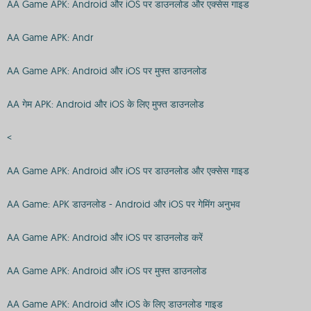
AA Game APK: Android और iOS पर डाउनलोड और एक्सेस गाइड
AA Game APK: Andr
AA Game APK: Android और iOS पर मुफ्त डाउनलोड
AA गेम APK: Android और iOS के लिए मुफ्त डाउनलोड
<
AA Game APK: Android और iOS पर डाउनलोड और एक्सेस गाइड
AA Game: APK डाउनलोड - Android और iOS पर गेमिंग अनुभव
AA Game APK: Android और iOS पर डाउनलोड करें
AA Game APK: Android और iOS पर मुफ्त डाउनलोड
AA Game APK: Android और iOS के लिए डाउनलोड गाइड