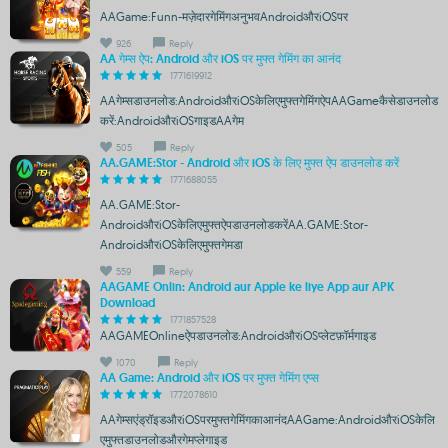
AAGame:Funn-मज़ेदारगेमिंगअनुभवAndroidऔरiOSपर
926
Reply
AA गेम्स ऐप: Android और iOS पर मुफ्त गेमिंग का आनंद
1771619912
AAगेम्सडाउनलोड:AndroidऔरiOSकेलिएमुफ्तगेमिंगऐपAAGameकैसेडाउनलोड
करें:AndroidऔरiOSगाइडAAगेम
505
Reply
AA.GAME:Stor - Android और iOS के लिए मुफ्त ऐप डाउनलोड करें
1771688055
AA.GAME:Stor-
AndroidऔरiOSकेलिएमुफ्तऐपडाउनलोडकरेंAA.GAME:Stor-
AndroidऔरiOSकेलिएमुफ्तगेमडा
559
Reply
AAGAME Onlin: Android aur Apple ke liye App aur APK
Download
1771857528
AAGAMEOnlineऐपडाउनलोड:AndroidऔरiOSप्लेटफ़ॉर्मगाइड
1070
Reply
AA Game: Android और iOS पर मुफ्त गेमिंग एप्स
1772078610
AAगेम्सएंड्रॉइडऔरiOSपरमुफ्तगेमिंगकाआनंदAAGame:AndroidऔरiOSकेलि
एमुफ्तडाउनलोडऔरगेमप्लेगाइड