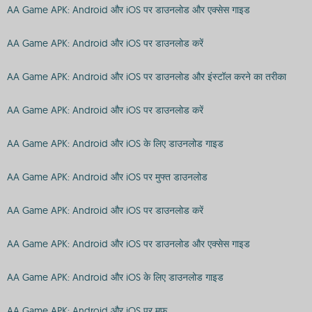
AA Game APK: Android और iOS पर डाउनलोड और एक्सेस गाइड
AA Game APK: Android और iOS पर डाउनलोड करें
AA Game APK: Android और iOS पर डाउनलोड और इंस्टॉल करने का तरीका
AA Game APK: Android और iOS पर डाउनलोड करें
AA Game APK: Android और iOS के लिए डाउनलोड गाइड
AA Game APK: Android और iOS पर मुफ्त डाउनलोड
AA Game APK: Android और iOS पर डाउनलोड करें
AA Game APK: Android और iOS पर डाउनलोड और एक्सेस गाइड
AA Game APK: Android और iOS के लिए डाउनलोड गाइड
AA Game APK: Android और iOS पर मुफ्