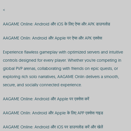
<
AAGAME Online: Android और iOS के लिए ऐप्स और APK डाउनलोड
AAGAME Onlin: Android और Apple पर ऐप्स और APK एक्सेस
Experience flawless gameplay with optimized servers and intuitive
controls designed for every player. Whether you're competing in
global PVP arenas, collaborating with friends on epic quests, or
exploring rich solo narratives, AAGAME Onlin delivers a smooth,
secure, and socially connected experience.
AAGAME Online: Android और Apple पर एक्सेस करें
AAGAME Onlin: Android और Apple के लिए APP एक्सेस गाइड
AAGAME Online: Android और iOS पर डाउनलोड करें और खेलें