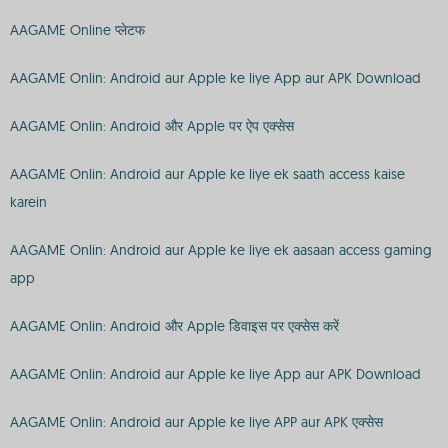
AAGAME Online प्लेटफ
AAGAME Onlin: Android aur Apple ke liye App aur APK Download
AAGAME Onlin: Android और Apple पर ऐप एक्सेस
AAGAME Onlin: Android aur Apple ke liye ek saath access kaise
karein
AAGAME Onlin: Android aur Apple ke liye ek aasaan access gaming
app
AAGAME Onlin: Android और Apple डिवाइस पर एक्सेस करें
AAGAME Onlin: Android aur Apple ke liye App aur APK Download
AAGAME Onlin: Android aur Apple ke liye APP aur APK एक्सेस