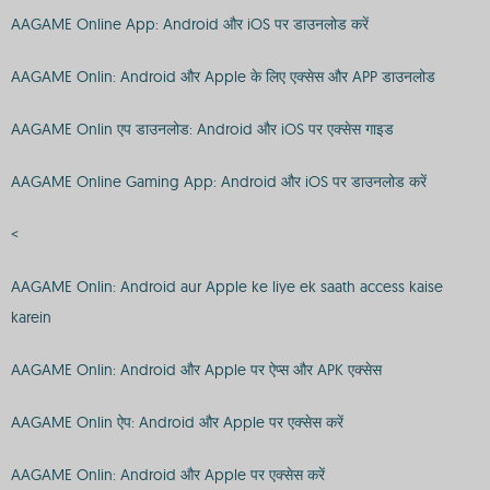
AAGAME Online App: Android और iOS पर डाउनलोड करें
AAGAME Onlin: Android और Apple के लिए एक्सेस और APP डाउनलोड
AAGAME Onlin एप डाउनलोड: Android और iOS पर एक्सेस गाइड
AAGAME Online Gaming App: Android और iOS पर डाउनलोड करें
<
AAGAME Onlin: Android aur Apple ke liye ek saath access kaise
karein
AAGAME Onlin: Android और Apple पर ऐप्स और APK एक्सेस
AAGAME Onlin ऐप: Android और Apple पर एक्सेस करें
AAGAME Onlin: Android और Apple पर एक्सेस करें