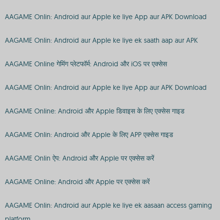
AAGAME Onlin: Android aur Apple ke liye App aur APK Download
AAGAME Onlin: Android aur Apple ke liye ek saath aap aur APK
AAGAME Online गेमिंग प्लेटफॉर्म: Android और iOS पर एक्सेस
AAGAME Onlin: Android aur Apple ke liye App aur APK Download
AAGAME Online: Android और Apple डिवाइस के लिए एक्सेस गाइड
AAGAME Onlin: Android और Apple के लिए APP एक्सेस गाइड
AAGAME Onlin ऐप: Android और Apple पर एक्सेस करें
AAGAME Online: Android और Apple पर एक्सेस करें
AAGAME Onlin: Android aur Apple ke liye ek aasaan access gaming
platform