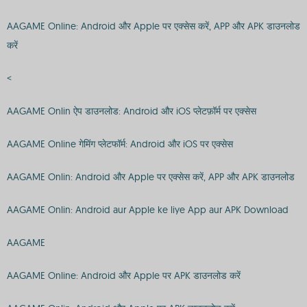
AAGAME Online: Android और Apple पर एक्सेस करें, APP और APK डाउनलोड
करें
<
AAGAME Onlin ऐप डाउनलोड: Android और iOS प्लेटफ़ॉर्म पर एक्सेस
AAGAME Online गेमिंग प्लेटफॉर्म: Android और iOS पर एक्सेस
AAGAME Onlin: Android और Apple पर एक्सेस करें, APP और APK डाउनलोड
AAGAME Onlin: Android aur Apple ke liye App aur APK Download
AAGAME
AAGAME Online: Android और Apple पर APK डाउनलोड करें