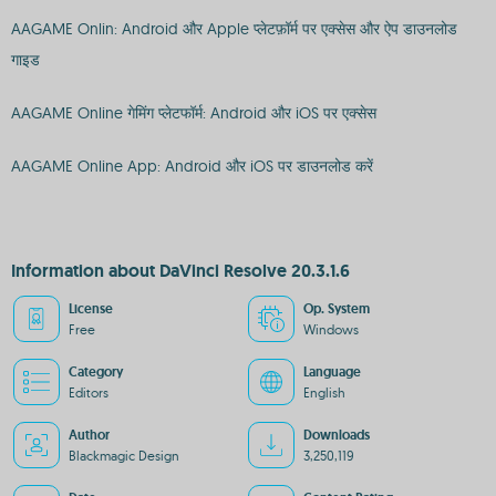
AAGAME Onlin: Android और Apple प्लेटफ़ॉर्म पर एक्सेस और ऐप डाउनलोड
गाइड
AAGAME Online गेमिंग प्लेटफॉर्म: Android और iOS पर एक्सेस
AAGAME Online App: Android और iOS पर डाउनलोड करें
Information about DaVinci Resolve 20.3.1.6
License
Op. System
Free
Windows
Category
Language
Editors
English
Author
Downloads
Blackmagic Design
3,250,119