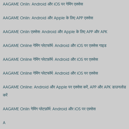
AAGAME Onlin: Android और iOS पर गेमिंग एक्सेस
AAGAME Onlin: Android और Apple के लिए APP एक्सेस
AAGAME Onlin एक्सेस: Android और Apple के लिए APP और APK
AAGAME Online गेमिंग प्लेटफॉर्म: Android और iOS पर एक्सेस गाइड
AAGAME Online गेमिंग प्लेटफ़ॉर्म: Android और iOS पर एक्सेस
AAGAME Online गेमिंग प्लेटफॉर्म: Android और iOS पर एक्सेस
AAGAME Online: Android और Apple पर एक्सेस करें, APP और APK डाउनलोड
करें
AAGAME Onlin गेमिंग प्लेटफ़ॉर्म: Android और iOS पर एक्सेस
A