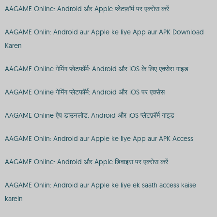
AAGAME Online: Android और Apple प्लेटफ़ॉर्म पर एक्सेस करें
AAGAME Onlin: Android aur Apple ke liye App aur APK Download
Karen
AAGAME Online गेमिंग प्लेटफॉर्म: Android और iOS के लिए एक्सेस गाइड
AAGAME Online गेमिंग प्लेटफॉर्म: Android और iOS पर एक्सेस
AAGAME Online ऐप डाउनलोड: Android और iOS प्लेटफ़ॉर्म गाइड
AAGAME Onlin: Android aur Apple ke liye App aur APK Access
AAGAME Online: Android और Apple डिवाइस पर एक्सेस करें
AAGAME Onlin: Android aur Apple ke liye ek saath access kaise
karein