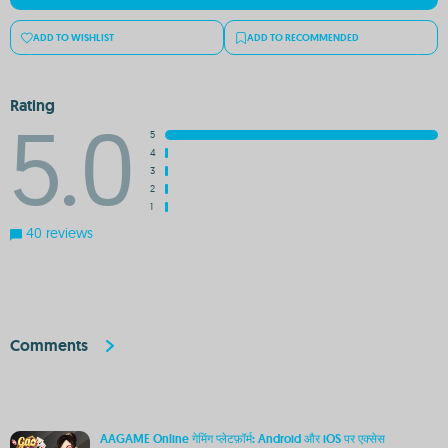
ADD TO WISHLIST
ADD TO RECOMMENDED
Rating
5.0
5
4
3
2
1
40 reviews
Comments
AAGAME Online गेमिंग प्लेटफ़ॉर्म: Android और iOS पर एक्सेस