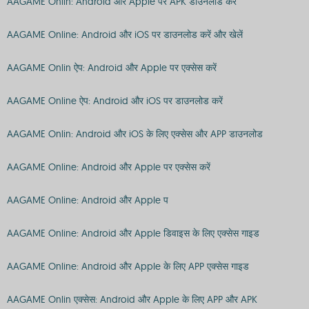
AAGAME Onlin: Android और Apple पर APK डाउनलोड करें
AAGAME Online: Android और iOS पर डाउनलोड करें और खेलें
AAGAME Onlin ऐप: Android और Apple पर एक्सेस करें
AAGAME Online ऐप: Android और iOS पर डाउनलोड करें
AAGAME Onlin: Android और iOS के लिए एक्सेस और APP डाउनलोड
AAGAME Online: Android और Apple पर एक्सेस करें
AAGAME Online: Android और Apple प
AAGAME Online: Android और Apple डिवाइस के लिए एक्सेस गाइड
AAGAME Online: Android और Apple के लिए APP एक्सेस गाइड
AAGAME Onlin एक्सेस: Android और Apple के लिए APP और APK