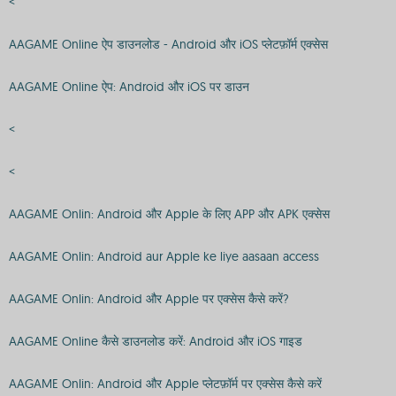
<
AAGAME Online ऐप डाउनलोड - Android और iOS प्लेटफ़ॉर्म एक्सेस
AAGAME Online ऐप: Android और iOS पर डाउन
<
<
AAGAME Onlin: Android और Apple के लिए APP और APK एक्सेस
AAGAME Onlin: Android aur Apple ke liye aasaan access
AAGAME Onlin: Android और Apple पर एक्सेस कैसे करें?
AAGAME Online कैसे डाउनलोड करें: Android और iOS गाइड
AAGAME Onlin: Android और Apple प्लेटफ़ॉर्म पर एक्सेस कैसे करें