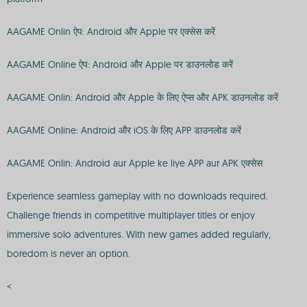
AAGAME Onlin ऐप: Android और Apple पर एक्सेस करें
AAGAME Online ऐप: Android और Apple पर डाउनलोड करें
AAGAME Onlin: Android और Apple के लिए ऐप्स और APK डाउनलोड करें
AAGAME Online: Android और iOS के लिए APP डाउनलोड करें
AAGAME Onlin: Android aur Apple ke liye APP aur APK एक्सेस
Experience seamless gameplay with no downloads required.
Challenge friends in competitive multiplayer titles or enjoy
immersive solo adventures. With new games added regularly,
boredom is never an option.
<