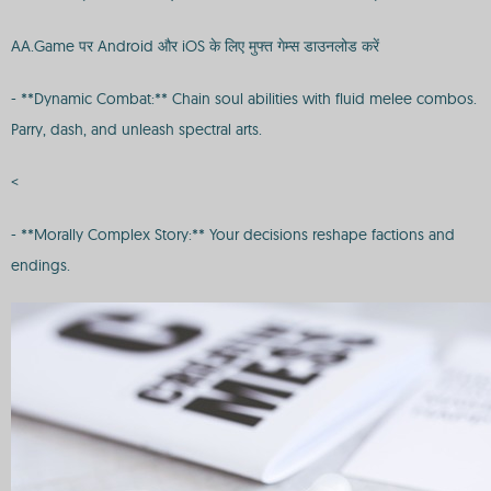
AA.Game पर Android और iOS के लिए मुफ्त गेम्स डाउनलोड करें
- **Dynamic Combat:** Chain soul abilities with fluid melee combos.
Parry, dash, and unleash spectral arts.
<
- **Morally Complex Story:** Your decisions reshape factions and
endings.