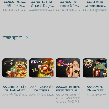
AAGAME Online
AA गेम्स: Android
AA.GAME पर
AA.GAME पर
गेमिंग प्लेटफॉर्म:
और iOS के लिए मुफ्त
iPhone के लिए
Genshin Impact
Android और iOS पर
गेमिंग ऐप
Android ऐप्स कैसे
APK डाउनलोड और
AAGAMEOnline:AndroidऔरAppleकेलिएएक्सेसऔरAPPडाउनलोडAAGAMEOnlinऐप:Androi
AAगेम्सडाउनलोड:AndroidऔरiOSकेलिएमुफ्तगेमिंगएपAAगेम्सएंड्रॉइडऔरiOS
AA.GAMEपरiPhoneकेलिएAPPडाउनलोडऔरएक्से
AA.GAMEऐपडाउनलोड:A
एक्सेस
डाउनलोड करें
Android व Apple
पर एक्सेस
**खेल सूची**
AA Game डाउनलोड
AA गेम्स एंड्रॉइड और
AA.GAME:Mobi पर
AA.GAME पर
करें: Android और
iOS पर मुफ्त में
मोबाइल गेमिंग का आनंद
iPhone के लिए
iOS के लिए मुफ्त गेमिंग
डाउनलोड करने के लिए
लें - Android और
Android ऐप्स कैसे
AAगेम्सएंड्रॉइडऔरiOSपरमुफ्तमेंडाउनलोडकरेंAAगेम्सकामोबाइलएक्सेस:AndroidऔरiOSऐपडाउनलोडग
AAगेम्सएंड्रॉइडऔरiOSपरमुफ्तगेमिंगएप्सAAगेम्सएंड्रॉइडऔरiOSपरमुफ्तमेंखेल
AA.GAME:Mobiपरगेम्सडाउनलोडकरें-
AA.GAMEiPhoneऐप:An
ऐप
उपलब्ध हैं
iOS के लिए एक्सेस करें
डाउनलोड करें
AndroidऔरiOSकेलिएआसानएक्सेसAA.GAME:
AndroidऔरiOSकेलिए