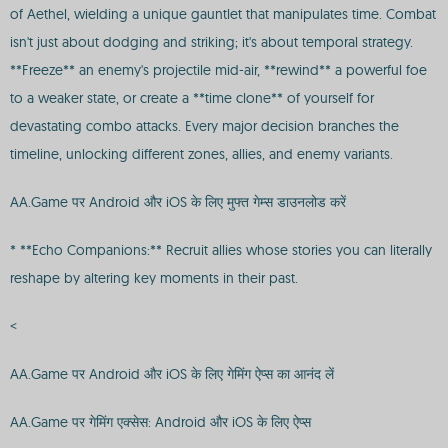
of Aethel, wielding a unique gauntlet that manipulates time. Combat
isn't just about dodging and striking; it's about temporal strategy.
**Freeze** an enemy's projectile mid-air, **rewind** a powerful foe
to a weaker state, or create a **time clone** of yourself for
devastating combo attacks. Every major decision branches the
timeline, unlocking different zones, allies, and enemy variants.
AA.Game पर Android और iOS के लिए मुफ्त गेम्स डाउनलोड करें
* **Echo Companions:** Recruit allies whose stories you can literally
reshape by altering key moments in their past.
<
AA.Game पर Android और iOS के लिए गेमिंग ऐप्स का आनंद लें
AA.Game पर गेमिंग एक्सेस: Android और iOS के लिए ऐप्स