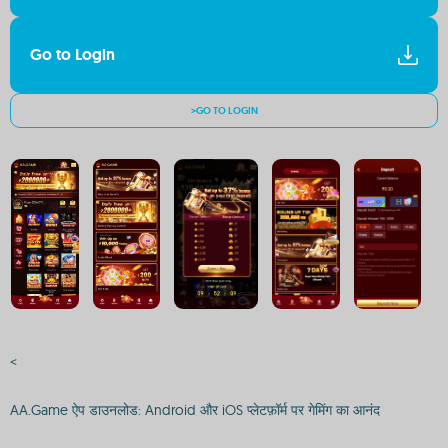
Go to Login
>GO TO LOGIN
<
AA.Game ऐप डाउनलोड: Android और iOS प्लेटफ़ॉर्म पर गेमिंग का आनंद