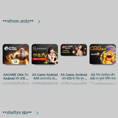
**नवीनतम अपडेट**
AAGAME Offic ऐप:
AA Game Android
AA Game: Android
AA गेम्स एंड्रॉइड और
Android और iOS पर
APK डाउनलोड और
और iOS के लिए मुफ्त
iOS पर मुफ्त गेमिंग एप्स
मुफ्त डाउनलोड
iOS ऐप एक्सेस गाइड
डाउनलोड और एक्सेस
AAGAMEOfficऐप:AndroidऔरiOSपरमुफ्तडाउनलोडAAGAMEOfficऐप:AndroidऔरiOSपरडा
AAगेम्सएंड्रॉइडऔरiOSपरमुफ्तमेंखेलें**AAGame**AAGameएप्पडाउनलोड:
AAगेम्स:AndroidऔरiOSकेलिएमुफ्तगेमिंगऐपAAगेम्
**CoreMechanics:**
गाइड
**लोकप्रिय खेल**