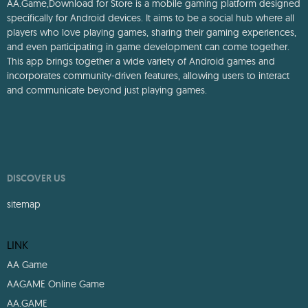
AA.Game,Download for Store is a mobile gaming platform designed
specifically for Android devices. It aims to be a social hub where all
players who love playing games, sharing their gaming experiences,
and even participating in game development can come together.
This app brings together a wide variety of Android games and
incorporates community-driven features, allowing users to interact
and communicate beyond just playing games.
DISCOVER US
sitemap
LINK
AA Game
AAGAME Online Game
AA.GAME