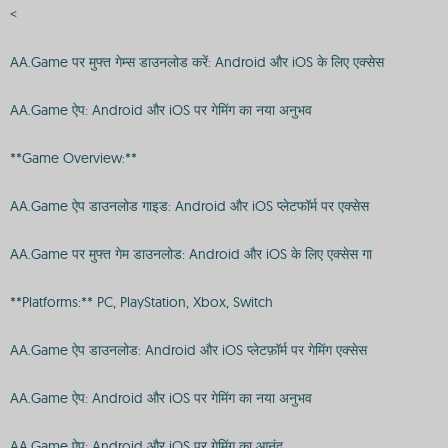
<
AA.Game पर मुफ्त गेम्स डाउनलोड करें: Android और iOS के लिए एक्सेस
AA.Game ऐप: Android और iOS पर गेमिंग का नया अनुभव
**Game Overview:**
AA.Game ऐप डाउनलोड गाइड: Android और iOS प्लेटफॉर्म पर एक्सेस
AA.Game पर मुफ्त गेम डाउनलोड: Android और iOS के लिए एक्सेस गा
**Platforms:** PC, PlayStation, Xbox, Switch
AA.Game ऐप डाउनलोड: Android और iOS प्लेटफ़ॉर्म पर गेमिंग एक्सेस
AA.Game ऐप: Android और iOS पर गेमिंग का नया अनुभव
AA.Game ऐप: Android और iOS पर गेमिंग का आनंद