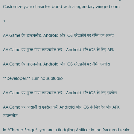
Customize your character, bond with a legendary winged com
<
AA.Game ऐप डाउनलोड: Android और iOS प्लेटफ़ॉर्म पर गेमिंग का आनंद
AA.Game पर मुफ्त गेम्स डाउनलोड करें - Android और iOS के लिए APK
AA.Game ऐप डाउनलोड: Android और iOS प्लेटफ़ॉर्म पर गेमिंग एक्सेस
**Developer:** Luminous Studio
AA.Game पर मुफ्त गेम्स डाउनलोड करें - Android और iOS के लिए एक्सेस
AA.Game पर आसानी से एक्सेस करें: Android और iOS के लिए ऐप और APK
डाउनलोड
In *Chrono Forge*, you are a fledgling Artificer in the fractured realm